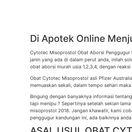
Di Apotek Online Menj
Cytotec Misoprostol Obat Aborsi Penggugur k
janin yang ada di dalam perut anda, inilah s
obat aborsi murah usia 1,2,3,4, dengan reaksi
Obat Cytotec Misoprostol asli Pfizer Austral
memuaskan sekali, dalam tempo sehari maka j
Bingung dengan banyaknya informasi tentang
tapi menipu ? Sepertinya setelah sekian lama
misoprostol 2018. Jangan khawatir, kami cob
penggugur kandungan ini, ada baiknnya anda
ASAL USUL OBAT CY