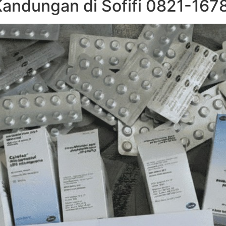
andungan di Sofifi 0821-167