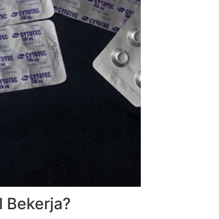
 Bekerja?