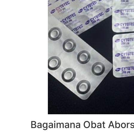
Bagaimana Obat Aborsi