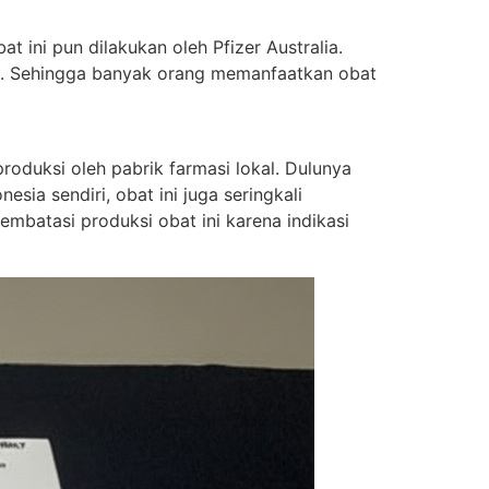
t ini pun dilakukan oleh Pfizer Australia.
ung. Sehingga banyak orang memanfaatkan obat
oduksi oleh pabrik farmasi lokal. Dulunya
sia sendiri, obat ini juga seringkali
batasi produksi obat ini karena indikasi