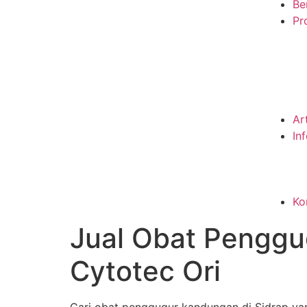
Be
Pro
Ar
In
Ko
Jual Obat Penggu
Cytotec Ori