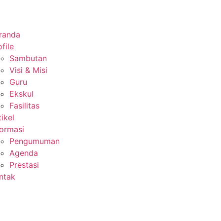
randa
file
Sambutan
Visi & Misi
Guru
Ekskul
Fasilitas
tikel
formasi
Pengumuman
Agenda
Prestasi
ntak