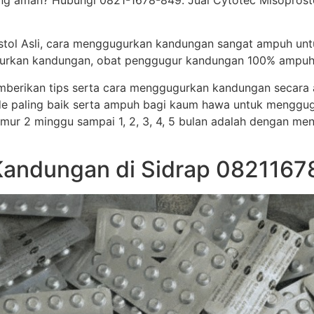
g aman? Hubungi 0821-1678-849. Jual Cytotec Misoprostol a
stol Asli, cara menggugurkan kandungan sangat ampuh un
ggugurkan kandungan, obat penggugur kandungan 100% ampuh
memberikan tips serta cara menggugurkan kandungan secar
e paling baik serta ampuh bagi kaum hawa untuk menggug
i umur 2 minggu sampai 1, 2, 3, 4, 5 bulan adalah dengan me
Kandungan di Sidrap 0821167