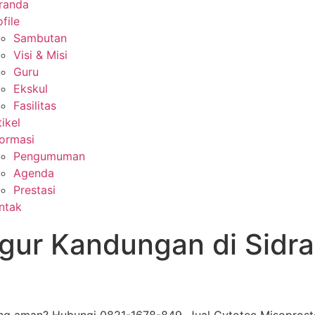
randa
file
Sambutan
Visi & Misi
Guru
Ekskul
Fasilitas
tikel
formasi
Pengumuman
Agenda
Prestasi
ntak
gur Kandungan di Sidr