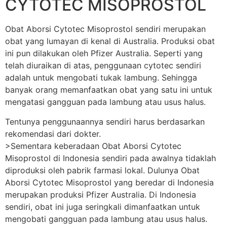
CYTOTEC MISOPROSTOL
Obat Aborsi Cytotec Misoprostol sendiri merupakan
obat yang lumayan di kenal di Australia. Produksi obat
ini pun dilakukan oleh Pfizer Australia. Seperti yang
telah diuraikan di atas, penggunaan cytotec sendiri
adalah untuk mengobati tukak lambung. Sehingga
banyak orang memanfaatkan obat yang satu ini untuk
mengatasi gangguan pada lambung atau usus halus.
Tentunya penggunaannya sendiri harus berdasarkan
rekomendasi dari dokter.
>Sementara keberadaan Obat Aborsi Cytotec
Misoprostol di Indonesia sendiri pada awalnya tidaklah
diproduksi oleh pabrik farmasi lokal. Dulunya Obat
Aborsi Cytotec Misoprostol yang beredar di Indonesia
merupakan produksi Pfizer Australia. Di Indonesia
sendiri, obat ini juga seringkali dimanfaatkan untuk
mengobati gangguan pada lambung atau usus halus.