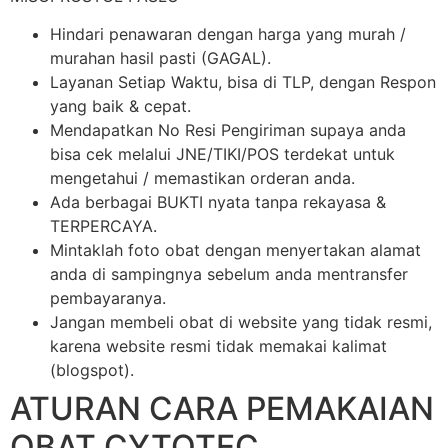
Hindari penawaran dengan harga yang murah /
murahan hasil pasti (GAGAL).
Layanan Setiap Waktu, bisa di TLP, dengan Respon
yang baik & cepat.
Mendapatkan No Resi Pengiriman supaya anda
bisa cek melalui JNE/TIKI/POS terdekat untuk
mengetahui / memastikan orderan anda.
Ada berbagai BUKTI nyata tanpa rekayasa &
TERPERCAYA.
Mintaklah foto obat dengan menyertakan alamat
anda di sampingnya sebelum anda mentransfer
pembayaranya.
Jangan membeli obat di website yang tidak resmi,
karena website resmi tidak memakai kalimat
(blogspot).
ATURAN CARA PEMAKAIAN
OBAT CYTOTEC