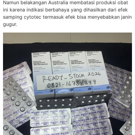
Namun belakangan Australia membatasi produksi obat
ini karena indikasi berbahaya yang dihasilkan dari efek
samping cytotec termasuk efek bisa menyebabkan janin
gugur.