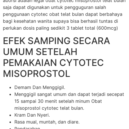
aborsi adalah legal obat cytotec misoprostol telat bulan
saja dapat digunakan untuk pengguguran salah
penggunaan cytotec obat telat bulan dapat berbahaya
bagi kesehatan wanita supaya bisa berhasil tuntas di
perlukan dosis paling sedikit 3 tablet total (600mcg)
EFEK SAMPING SECARA
UMUM SETELAH
PEMAKAIAN CYTOTEC
MISOPROSTOL
Demam Dan Menggigil.
Menggigil sangat umum dan dapat terjadi secepat
15 sampai 30 menit setelah minum Obat
misoprostol cytotec telat bulan.
Kram Dan Nyeri.
Rasa mual, muntah, dan diare.
Pendarahan.