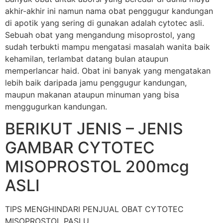
akhir-akhir ini namun nama obat penggugur kandungan
di apotik yang sering di gunakan adalah cytotec asli.
Sebuah obat yang mengandung misoprostol, yang
sudah terbukti mampu mengatasi masalah wanita baik
kehamilan, terlambat datang bulan ataupun
memperlancar haid. Obat ini banyak yang mengatakan
lebih baik daripada jamu penggugur kandungan,
maupun makanan ataupun minuman yang bisa
menggugurkan kandungan.
BERIKUT JENIS – JENIS
GAMBAR CYTOTEC
MISOPROSTOL 200mcg
ASLI
TIPS MENGHINDARI PENJUAL OBAT CYTOTEC
MISOPROSTOL PASLU