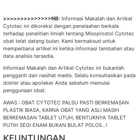
>>>>>>>>>>>>>>NB:
Informasi Makalah dan Artikel
Cytotec ini dikoreksi dengan penelaahan berkala
terhadap penelitian ilmiah tentang Misoprostol Cytotec
obat telat datang bulan. Kami bermaksud untuk
memperbarui artikel ini ketika informasi tambahan atau
data analisis tersedia.
Informasi Makalah dan Artikel Cytotec ini bukanlah
pengganti dari nasihat medis. Selalu konsultasikan pada
dokter atau apoteker Anda sebelum memulai
penggunaan obat.
AWAS : OBAT CYTOTEC PALSU PASTI BERKEMASAN
PLASTIK BIASA, KARNA OBAT YANG ASLI MASIH
BERKEMASAN TABLET UTUH, BENTUKNYA TABLET
PUTIH SEGI ENAM BUKAN BULAT POLOS…!
KEUNTUNGAN