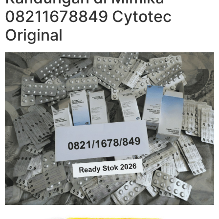
08211678849 Cytotec
Original