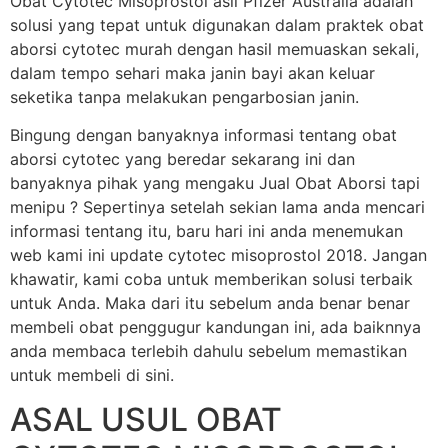
Obat Cytotec Misoprostol asli Pfizer Australia adalah
solusi yang tepat untuk digunakan dalam praktek obat
aborsi cytotec murah dengan hasil memuaskan sekali,
dalam tempo sehari maka janin bayi akan keluar
seketika tanpa melakukan pengarbosian janin.
Bingung dengan banyaknya informasi tentang obat
aborsi cytotec yang beredar sekarang ini dan
banyaknya pihak yang mengaku Jual Obat Aborsi tapi
menipu ? Sepertinya setelah sekian lama anda mencari
informasi tentang itu, baru hari ini anda menemukan
web kami ini update cytotec misoprostol 2018. Jangan
khawatir, kami coba untuk memberikan solusi terbaik
untuk Anda. Maka dari itu sebelum anda benar benar
membeli obat penggugur kandungan ini, ada baiknnya
anda membaca terlebih dahulu sebelum memastikan
untuk membeli di sini.
ASAL USUL OBAT