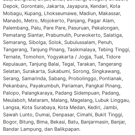
Depok, Gorontalo, Jakarta, Jayapura, Kendari, Kota
Mobagu, Kupang, Lhokseumawe, Madiun, Makassar,
Manado, Metro, Mojokerto, Panjang, Pagar Alam,
Palembang, Palu, Pare Pare, Pasuruan, Pekalongan,
Pematang Siantar, Prabumulih, Purwokerto, Salatiga,
Semarang, Sibolga, Solok, Subulussalam, Penuh,
Tangerang, Tanjung Pinang, Tasikmalaya, Tebing Tinggi,
Ternate, Tomohon, Yogyakarta / Jogja, Tual, Tidore
Kepulauan, Tanjung Balai, Tegal, Tarakan, Tangerang
Selatan, Surakarta, Sukabumi, Sorong, Singkawang,
Serang, Samarinda, Sabang, Probolinggo, Pontianak,
Pekanbaru, Payakumbuh, Pariaman, Pangkal Pinang,
Palopo, Palangkaraya, Padang Sidempuan, Padang,
Meulaboh, Mataram, Malang, Magelang, Lubuk Linggau,
Langsa, Kota Surabaya, Kota Medan, Kediri, Jambi,
Sawah Lunto, Dumai, Denpasar, Cimahi, Bukit Tinggi,
Bogor, Bitung, Bima, Bekasi, Batu, Banjarmasin, Banjar,
Bandar Lampung, dan Balikpapan.