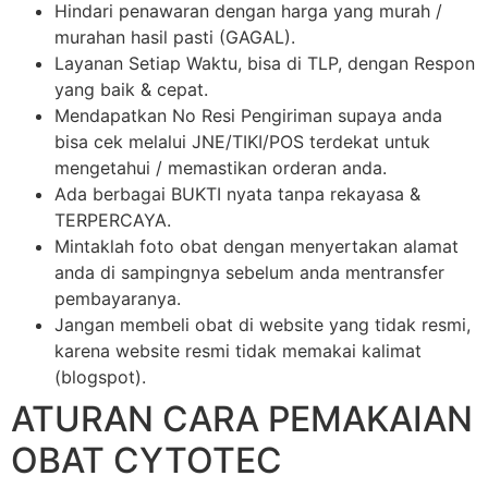
Hindari penawaran dengan harga yang murah /
murahan hasil pasti (GAGAL).
Layanan Setiap Waktu, bisa di TLP, dengan Respon
yang baik & cepat.
Mendapatkan No Resi Pengiriman supaya anda
bisa cek melalui JNE/TIKI/POS terdekat untuk
mengetahui / memastikan orderan anda.
Ada berbagai BUKTI nyata tanpa rekayasa &
TERPERCAYA.
Mintaklah foto obat dengan menyertakan alamat
anda di sampingnya sebelum anda mentransfer
pembayaranya.
Jangan membeli obat di website yang tidak resmi,
karena website resmi tidak memakai kalimat
(blogspot).
ATURAN CARA PEMAKAIAN
OBAT CYTOTEC