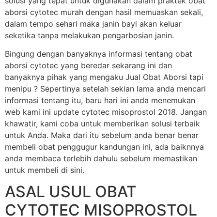
solusi yang tepat untuk digunakan dalam praktek obat
aborsi cytotec murah dengan hasil memuaskan sekali,
dalam tempo sehari maka janin bayi akan keluar
seketika tanpa melakukan pengarbosian janin.
Bingung dengan banyaknya informasi tentang obat
aborsi cytotec yang beredar sekarang ini dan
banyaknya pihak yang mengaku Jual Obat Aborsi tapi
menipu ? Sepertinya setelah sekian lama anda mencari
informasi tentang itu, baru hari ini anda menemukan
web kami ini update cytotec misoprostol 2018. Jangan
khawatir, kami coba untuk memberikan solusi terbaik
untuk Anda. Maka dari itu sebelum anda benar benar
membeli obat penggugur kandungan ini, ada baiknnya
anda membaca terlebih dahulu sebelum memastikan
untuk membeli di sini.
ASAL USUL OBAT
CYTOTEC MISOPROSTOL