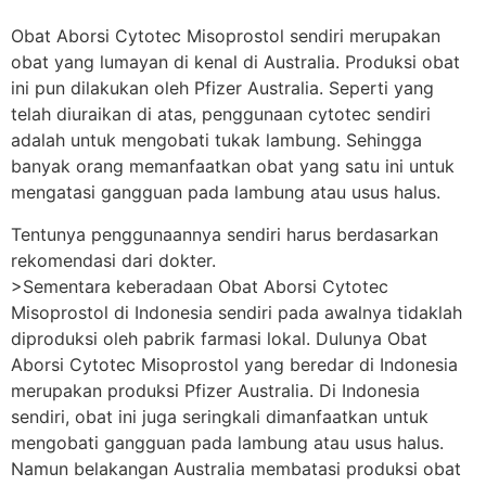
Obat Aborsi Cytotec Misoprostol sendiri merupakan
obat yang lumayan di kenal di Australia. Produksi obat
ini pun dilakukan oleh Pfizer Australia. Seperti yang
telah diuraikan di atas, penggunaan cytotec sendiri
adalah untuk mengobati tukak lambung. Sehingga
banyak orang memanfaatkan obat yang satu ini untuk
mengatasi gangguan pada lambung atau usus halus.
Tentunya penggunaannya sendiri harus berdasarkan
rekomendasi dari dokter.
>Sementara keberadaan Obat Aborsi Cytotec
Misoprostol di Indonesia sendiri pada awalnya tidaklah
diproduksi oleh pabrik farmasi lokal. Dulunya Obat
Aborsi Cytotec Misoprostol yang beredar di Indonesia
merupakan produksi Pfizer Australia. Di Indonesia
sendiri, obat ini juga seringkali dimanfaatkan untuk
mengobati gangguan pada lambung atau usus halus.
Namun belakangan Australia membatasi produksi obat