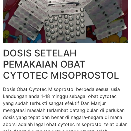
DOSIS SETELAH
PEMAKAIAN OBAT
CYTOTEC MISOPROSTOL
Dosis Obat Cytotec Misoprostol berbeda sesuai usia
kandungan anda 1-18 minggu sebagai obat cytotec
yang sudah terbukti sangat efektif Dan Manjur
mengatasi masalah terlambat datang bulan di perlukan
dosis yang tepat dan benar di negara-negara di mana
aborsi adalah legal obat cytotec misoprostol telat bulan