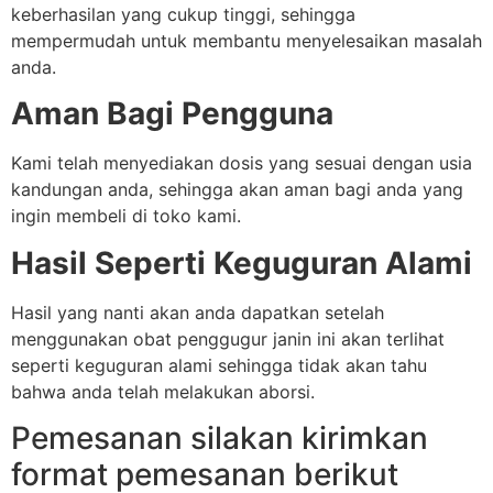
keberhasilan yang cukup tinggi, sehingga
mempermudah untuk membantu menyelesaikan masalah
anda.
Aman Bagi Pengguna
Kami telah menyediakan dosis yang sesuai dengan usia
kandungan anda, sehingga akan aman bagi anda yang
ingin membeli di toko kami.
Hasil Seperti Keguguran Alami
Hasil yang nanti akan anda dapatkan setelah
menggunakan obat penggugur janin ini akan terlihat
seperti keguguran alami sehingga tidak akan tahu
bahwa anda telah melakukan aborsi.
Pemesanan silakan kirimkan
format pemesanan berikut