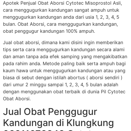
Apotek Penjual Obat Aborsi Cytotec Misoprostol Asli,
cara menggugurkan kandungan sangat ampuh untuk
menggugurkan kandungan anda dari usia 1, 2, 3, 4, 5
bulan. Obat Aborsi, cara menggugurkan kandungan,
obat penggugur kandungan 100% ampuh.
Jual obat aborsi, dimana kami disini ingin memberikan
tips serta cara menggugurkan kandungan secara alami
dan aman tanpa ada efek samping yang mengakibatkan
pada rahim anda. Metode paling baik serta ampuh bagi
kaum hawa untuk menggugurkan kandungan atau yang
biasa di sebut dengan istilah abortus ( aborsi sendiri )
dari umur 2 minggu sampai 1, 2, 3, 4, 5 bulan adalah
dengan menggunakan obat terbaik di dunia Pil Cytotec
Obat Aborsi.
Jual Obat Penggugur
Kandungan di Klungkung