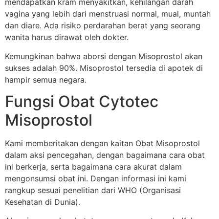
mendapatkan kram menyakitkan, kehilangan darah
vagina yang lebih dari menstruasi normal, mual, muntah
dan diare. Ada risiko perdarahan berat yang seorang
wanita harus dirawat oleh dokter.
Kemungkinan bahwa aborsi dengan Misoprostol akan
sukses adalah 90%. Misoprostol tersedia di apotek di
hampir semua negara.
Fungsi Obat Cytotec
Misoprostol
Kami memberitakan dengan kaitan Obat Misoprostol
dalam aksi pencegahan, dengan bagaimana cara obat
ini berkerja, serta bagaimana cara akurat dalam
mengonsumsi obat ini. Dengan informasi ini kami
rangkup sesuai penelitian dari WHO (Organisasi
Kesehatan di Dunia).