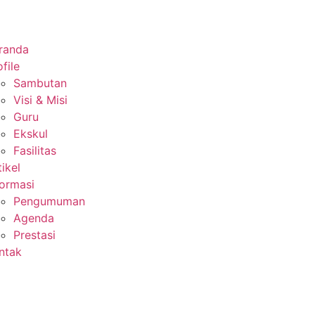
randa
file
Sambutan
Visi & Misi
Guru
Ekskul
Fasilitas
tikel
formasi
Pengumuman
Agenda
Prestasi
ntak