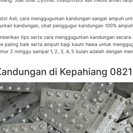
iang. Jual obat Cytotec misoprostol asli medis aman ta
stol Asli, cara menggugurkan kandungan sangat ampuh un
ggugurkan kandungan, obat penggugur kandungan 100% ampuh
memberikan tips serta cara menggugurkan kandungan secar
e paling baik serta ampuh bagi kaum hawa untuk menggug
i umur 2 minggu sampai 1, 2, 3, 4, 5 bulan adalah dengan me
Kandungan di Kepahiang 0821