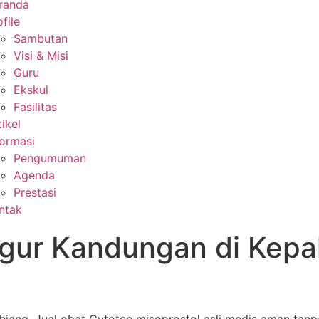
randa
file
Sambutan
Visi & Misi
Guru
Ekskul
Fasilitas
tikel
formasi
Pengumuman
Agenda
Prestasi
ntak
gur Kandungan di Kepa