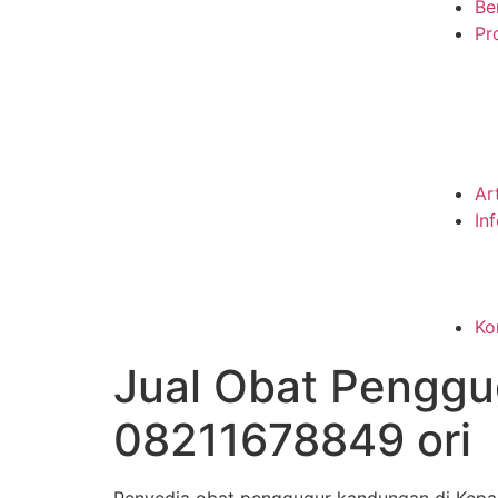
Be
Pro
Ar
In
Ko
Jual Obat Penggu
08211678849 ori