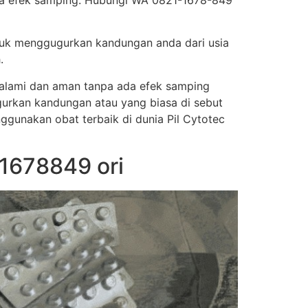
npa efek samping. Hubungi WA 0821-1678-849
tuk menggugurkan kandungan anda dari usia
.
a alami dan aman tanpa ada efek samping
urkan kandungan atau yang biasa di sebut
nggunakan obat terbaik di dunia Pil Cytotec
1678849 ori