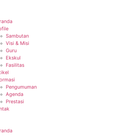
randa
file
Sambutan
Visi & Misi
Guru
Ekskul
Fasilitas
tikel
formasi
Pengumuman
Agenda
Prestasi
ntak
randa