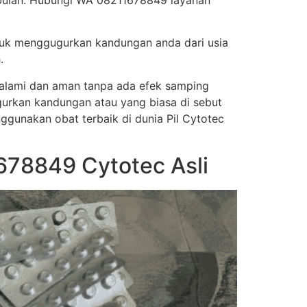
 bulan. Hubungi WA 08211678849 layanan
tuk menggugurkan kandungan anda dari usia
.
a alami dan aman tanpa ada efek samping
urkan kandungan atau yang biasa di sebut
nggunakan obat terbaik di dunia Pil Cytotec
678849 Cytotec Asli