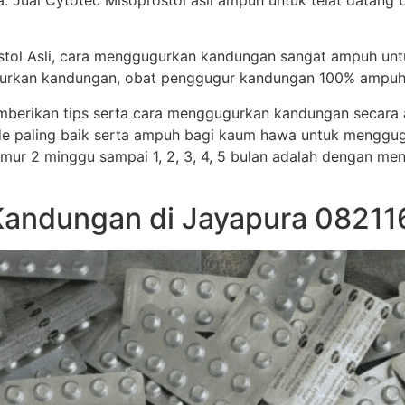
. Jual Cytotec Misoprostol asli ampuh untuk telat datang
stol Asli, cara menggugurkan kandungan sangat ampuh un
ggugurkan kandungan, obat penggugur kandungan 100% ampuh
memberikan tips serta cara menggugurkan kandungan secar
e paling baik serta ampuh bagi kaum hawa untuk menggug
i umur 2 minggu sampai 1, 2, 3, 4, 5 bulan adalah dengan me
Kandungan di Jayapura 08211