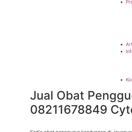
Pro
Ar
In
Ko
Jual Obat Penggu
08211678849 Cyto