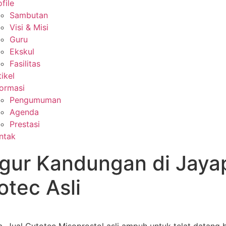
file
Sambutan
Visi & Misi
Guru
Ekskul
Fasilitas
tikel
formasi
Pengumuman
Agenda
Prestasi
ntak
gur Kandungan di Jaya
tec Asli