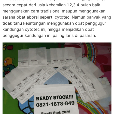
secara cepat dari usia kehamilan 1,2,3,4 bulan baik
menggunakan cara tradisional maupun menggunakan
sarana obat aborsi seperti cytotec. Namun banyak yang
tidak tahu keuntungan menggunakan obat penggugur
kandungan cytotec ini, hingga menjadikan obat
penggugur kandungan ini paling laris di pasaran.