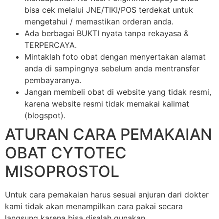
bisa cek melalui JNE/TIKI/POS terdekat untuk
mengetahui / memastikan orderan anda.
Ada berbagai BUKTI nyata tanpa rekayasa &
TERPERCAYA.
Mintaklah foto obat dengan menyertakan alamat
anda di sampingnya sebelum anda mentransfer
pembayaranya.
Jangan membeli obat di website yang tidak resmi,
karena website resmi tidak memakai kalimat
(blogspot).
ATURAN CARA PEMAKAIAN
OBAT CYTOTEC
MISOPROSTOL
Untuk cara pemakaian harus sesuai anjuran dari dokter
kami tidak akan menampilkan cara pakai secara
langsung karena bisa disalah gunakan.