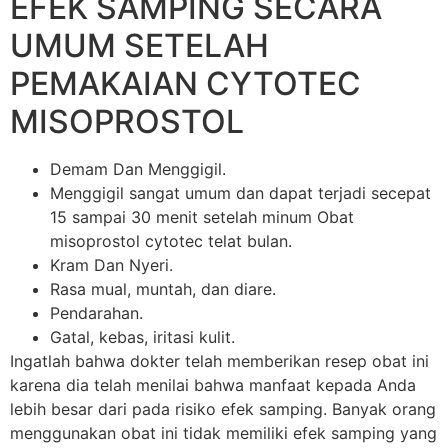
EFEK SAMPING SECARA
UMUM SETELAH
PEMAKAIAN CYTOTEC
MISOPROSTOL
Demam Dan Menggigil.
Menggigil sangat umum dan dapat terjadi secepat
15 sampai 30 menit setelah minum Obat
misoprostol cytotec telat bulan.
Kram Dan Nyeri.
Rasa mual, muntah, dan diare.
Pendarahan.
Gatal, kebas, iritasi kulit.
Ingatlah bahwa dokter telah memberikan resep obat ini
karena dia telah menilai bahwa manfaat kepada Anda
lebih besar dari pada risiko efek samping. Banyak orang
menggunakan obat ini tidak memiliki efek samping yang