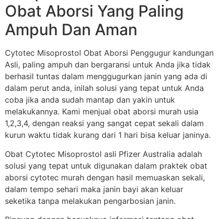
Obat Aborsi Yang Paling
Ampuh Dan Aman
Cytotec Misoprostol Obat Aborsi Penggugur kandungan
Asli, paling ampuh dan bergaransi untuk Anda jika tidak
berhasil tuntas dalam menggugurkan janin yang ada di
dalam perut anda, inilah solusi yang tepat untuk Anda
coba jika anda sudah mantap dan yakin untuk
melakukannya. Kami menjual obat aborsi murah usia
1,2,3,4, dengan reaksi yang sangat cepat sekali dalam
kurun waktu tidak kurang dari 1 hari bisa keluar janinya.
Obat Cytotec Misoprostol asli Pfizer Australia adalah
solusi yang tepat untuk digunakan dalam praktek obat
aborsi cytotec murah dengan hasil memuaskan sekali,
dalam tempo sehari maka janin bayi akan keluar
seketika tanpa melakukan pengarbosian janin.