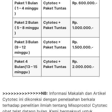
Paket 1 Bulan
Cytotec +
Rp. 600.000.-
( 1 – 4 minggu
Paket Tuntas
)
Paket 2 Bulan
Cytotec +
Rp.
( 5 – 8 minggu
Paket Tuntas
1.000.000.-
)
Paket 3 Bulan
Cytotec +
Rp.
(9 – 12
Paket Tuntas
1.500.000.-
minggu )
Paket 4
Cytotec +
Rp.
Bulan(13 – 15
Paket Tuntas
2.000.000.-
minggu )
>>>>>>>>>>>>>>NB:
Informasi Makalah dan Artikel
Cytotec ini dikoreksi dengan penelaahan berkala
terhadap penelitian ilmiah tentang Misoprostol Cytotec
obat telat datang bulan. Kami bermaksud untuk