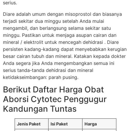
serius.
Diare adalah umum dengan misoprostol dan biasanya
terjadi sekitar dua minggu setelah Anda mulai
mengambil, dan berlangsung selama sekitar satu
minggu. Pastikan untuk menjaga asupan cairan dan
mineral / elektrolit untuk mencegah dehidrasi . Diare
persisten kadang-kadang dapat menyebabkan kerugian
besar cairan tubuh dan mineral. Katakan kepada dokter
Anda segera jika Anda mengembangkan semua ini
serius tanda-tanda dehidrasi dan mineral
ketidakseimbangan: parah pusing.
Berikut Daftar Harga Obat
Aborsi Cytotec Penggugur
Kandungan Tuntas
Jenis Paket
Isi Paket
Harga