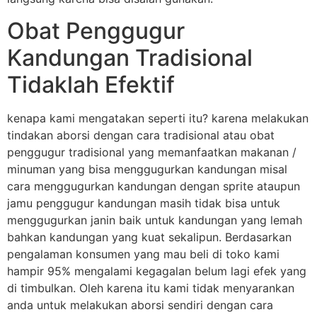
Obat Penggugur
Kandungan Tradisional
Tidaklah Efektif
kenapa kami mengatakan seperti itu? karena melakukan
tindakan aborsi dengan cara tradisional atau obat
penggugur tradisional yang memanfaatkan makanan /
minuman yang bisa menggugurkan kandungan misal
cara menggugurkan kandungan dengan sprite ataupun
jamu penggugur kandungan masih tidak bisa untuk
menggugurkan janin baik untuk kandungan yang lemah
bahkan kandungan yang kuat sekalipun. Berdasarkan
pengalaman konsumen yang mau beli di toko kami
hampir 95% mengalami kegagalan belum lagi efek yang
di timbulkan. Oleh karena itu kami tidak menyarankan
anda untuk melakukan aborsi sendiri dengan cara