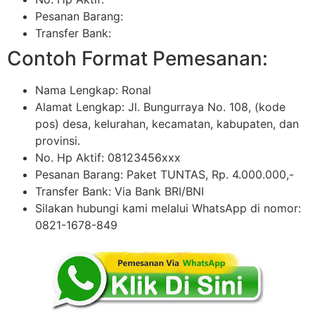
Pesanan Barang:
Transfer Bank:
Contoh Format Pemesanan:
Nama Lengkap: Ronal
Alamat Lengkap: Jl. Bungurraya No. 108, (kode
pos) desa, kelurahan, kecamatan, kabupaten, dan
provinsi.
No. Hp Aktif: 08123456xxx
Pesanan Barang: Paket TUNTAS, Rp. 4.000.000,-
Transfer Bank: Via Bank BRI/BNI
Silakan hubungi kami melalui WhatsApp di nomor:
0821-1678-849