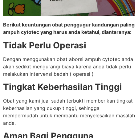
Berikut keuntungan obat penggugur kandungan paling
ampuh cytotec yang harus anda ketahui, diantaranya:
Tidak Perlu Operasi
Dengan menggunakan obat aborsi ampuh cytotec anda
akan sedikit mengurangi biaya karena anda tidak perlu
melakukan intervensi bedah ( operasi )
Tingkat Keberhasilan Tinggi
Obat yang kami jual sudah terbukti memberikan tingkat
keberhasilan yang cukup tinggi, sehingga
mempermudah untuk membantu menyelesaikan masalah
anda.
Aman Bagi Pengguna