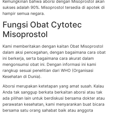
Kemungkinan bahwa aborsi dengan Misoprostol akan
sukses adalah 90%. Misoprostol tersedia di apotek di
hampir semua negara.
Fungsi Obat Cytotec
Misoprostol
Kami memberitakan dengan kaitan Obat Misoprostol
dalam aksi pencegahan, dengan bagaimana cara obat
ini berkerja, serta bagaimana cara akurat dalam
mengonsumsi obat ini. Dengan informasi ini kami
rangkup sesuai penelitian dari WHO (Organisasi
Kesehatan di Dunia).
Aborsi merupakan ketetapan yang amat susah. Kalau
Anda tak sanggup berkata berkaitan aborsi atau tak
ada pilihan lain untuk berdiskusi bersama dokter atau
perawatan kesehatan, kami menyarankan buat bicara
bersama satu orang sahabat baik atau anggota