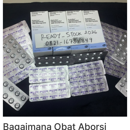
Bagaimana Obat Aborsi