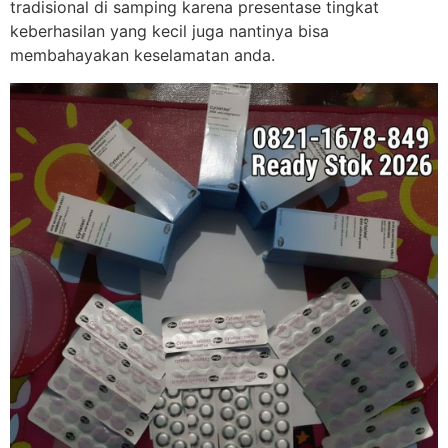
tradisional di samping karena presentase tingkat
keberhasilan yang kecil juga nantinya bisa
membahayakan keselamatan anda.