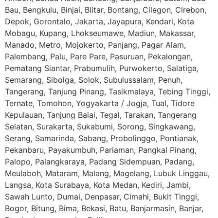
Bau, Bengkulu, Binjai, Blitar, Bontang, Cilegon, Cirebon,
Depok, Gorontalo, Jakarta, Jayapura, Kendari, Kota
Mobagu, Kupang, Lhokseumawe, Madiun, Makassar,
Manado, Metro, Mojokerto, Panjang, Pagar Alam,
Palembang, Palu, Pare Pare, Pasuruan, Pekalongan,
Pematang Siantar, Prabumulih, Purwokerto, Salatiga,
Semarang, Sibolga, Solok, Subulussalam, Penuh,
Tangerang, Tanjung Pinang, Tasikmalaya, Tebing Tinggi,
Ternate, Tomohon, Yogyakarta / Jogja, Tual, Tidore
Kepulauan, Tanjung Balai, Tegal, Tarakan, Tangerang
Selatan, Surakarta, Sukabumi, Sorong, Singkawang,
Serang, Samarinda, Sabang, Probolinggo, Pontianak,
Pekanbaru, Payakumbuh, Pariaman, Pangkal Pinang,
Palopo, Palangkaraya, Padang Sidempuan, Padang,
Meulaboh, Mataram, Malang, Magelang, Lubuk Linggau,
Langsa, Kota Surabaya, Kota Medan, Kediri, Jambi,
Sawah Lunto, Dumai, Denpasar, Cimahi, Bukit Tinggi,
Bogor, Bitung, Bima, Bekasi, Batu, Banjarmasin, Banjar,