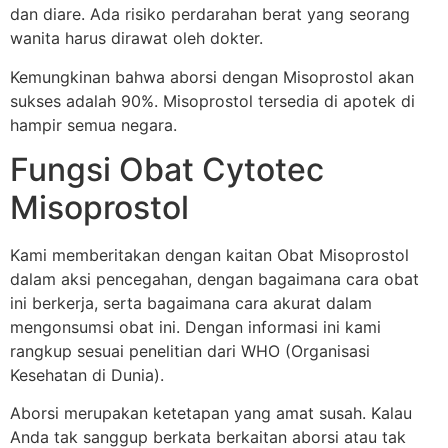
dan diare. Ada risiko perdarahan berat yang seorang
wanita harus dirawat oleh dokter.
Kemungkinan bahwa aborsi dengan Misoprostol akan
sukses adalah 90%. Misoprostol tersedia di apotek di
hampir semua negara.
Fungsi Obat Cytotec
Misoprostol
Kami memberitakan dengan kaitan Obat Misoprostol
dalam aksi pencegahan, dengan bagaimana cara obat
ini berkerja, serta bagaimana cara akurat dalam
mengonsumsi obat ini. Dengan informasi ini kami
rangkup sesuai penelitian dari WHO (Organisasi
Kesehatan di Dunia).
Aborsi merupakan ketetapan yang amat susah. Kalau
Anda tak sanggup berkata berkaitan aborsi atau tak