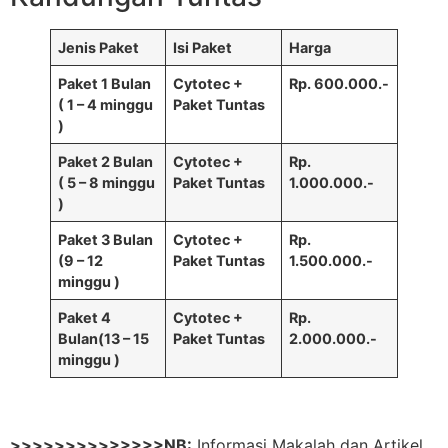
Jenis Paket
Isi Paket
Harga
Paket 1 Bulan
Cytotec +
Rp. 600.000.-
( 1 – 4 minggu
Paket Tuntas
)
Paket 2 Bulan
Cytotec +
Rp.
( 5 – 8 minggu
Paket Tuntas
1.000.000.-
)
Paket 3 Bulan
Cytotec +
Rp.
(9 – 12
Paket Tuntas
1.500.000.-
minggu )
Paket 4
Cytotec +
Rp.
Bulan(13 – 15
Paket Tuntas
2.000.000.-
minggu )
>>>>>>>>>>>>>>NB:
Informasi Makalah dan Artikel