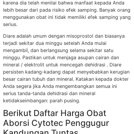
karena dia telah menilai bahwa manfaat kepada Anda
lebih besar dari pada risiko efek samping. Banyak orang
menggunakan obat ini tidak memiliki efek samping yang
serius.
Diare adalah umum dengan misoprostol dan biasanya
terjadi sekitar dua minggu setelah Anda mulai
mengambil, dan berlangsung selama sekitar satu
minggu. Pastikan untuk menjaga asupan cairan dan
mineral / elektrolit untuk mencegah dehidrasi . Diare
persisten kadang-kadang dapat menyebabkan kerugian
besar cairan tubuh dan mineral. Katakan kepada dokter
Anda segera jika Anda mengembangkan semua ini
serius tanda-tanda dehidrasi dan mineral
ketidakseimbangan: parah pusing.
Berikut Daftar Harga Obat
Aborsi Cytotec Penggugur
Kandungan Tuntas