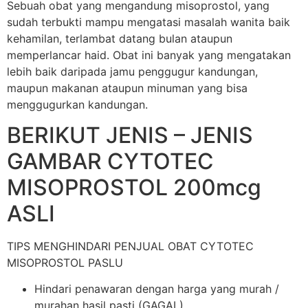
Sebuah obat yang mengandung misoprostol, yang
sudah terbukti mampu mengatasi masalah wanita baik
kehamilan, terlambat datang bulan ataupun
memperlancar haid. Obat ini banyak yang mengatakan
lebih baik daripada jamu penggugur kandungan,
maupun makanan ataupun minuman yang bisa
menggugurkan kandungan.
BERIKUT JENIS – JENIS
GAMBAR CYTOTEC
MISOPROSTOL 200mcg
ASLI
TIPS MENGHINDARI PENJUAL OBAT CYTOTEC
MISOPROSTOL PASLU
Hindari penawaran dengan harga yang murah /
murahan hasil pasti (GAGAL).