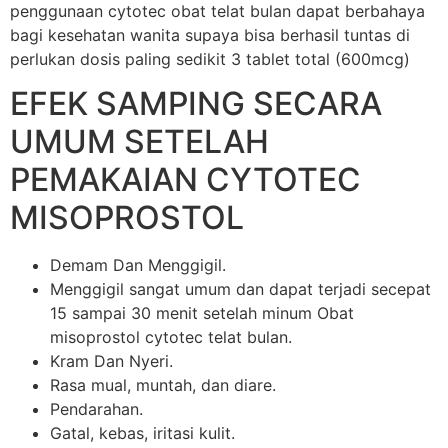
penggunaan cytotec obat telat bulan dapat berbahaya
bagi kesehatan wanita supaya bisa berhasil tuntas di
perlukan dosis paling sedikit 3 tablet total (600mcg)
EFEK SAMPING SECARA
UMUM SETELAH
PEMAKAIAN CYTOTEC
MISOPROSTOL
Demam Dan Menggigil.
Menggigil sangat umum dan dapat terjadi secepat
15 sampai 30 menit setelah minum Obat
misoprostol cytotec telat bulan.
Kram Dan Nyeri.
Rasa mual, muntah, dan diare.
Pendarahan.
Gatal, kebas, iritasi kulit.