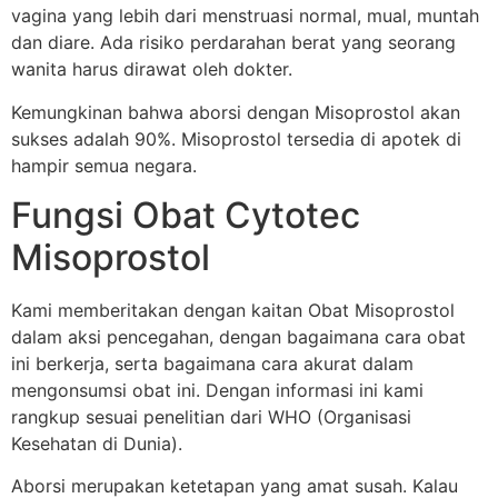
vagina yang lebih dari menstruasi normal, mual, muntah
dan diare. Ada risiko perdarahan berat yang seorang
wanita harus dirawat oleh dokter.
Kemungkinan bahwa aborsi dengan Misoprostol akan
sukses adalah 90%. Misoprostol tersedia di apotek di
hampir semua negara.
Fungsi Obat Cytotec
Misoprostol
Kami memberitakan dengan kaitan Obat Misoprostol
dalam aksi pencegahan, dengan bagaimana cara obat
ini berkerja, serta bagaimana cara akurat dalam
mengonsumsi obat ini. Dengan informasi ini kami
rangkup sesuai penelitian dari WHO (Organisasi
Kesehatan di Dunia).
Aborsi merupakan ketetapan yang amat susah. Kalau