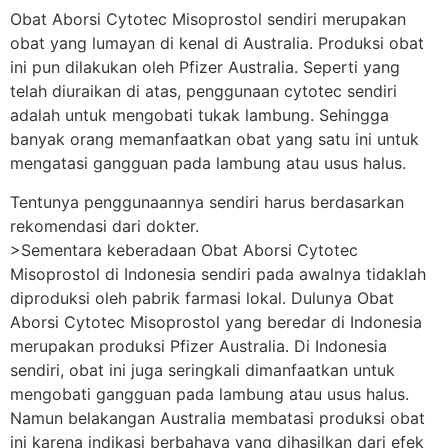
Obat Aborsi Cytotec Misoprostol sendiri merupakan
obat yang lumayan di kenal di Australia. Produksi obat
ini pun dilakukan oleh Pfizer Australia. Seperti yang
telah diuraikan di atas, penggunaan cytotec sendiri
adalah untuk mengobati tukak lambung. Sehingga
banyak orang memanfaatkan obat yang satu ini untuk
mengatasi gangguan pada lambung atau usus halus.
Tentunya penggunaannya sendiri harus berdasarkan
rekomendasi dari dokter.
>Sementara keberadaan Obat Aborsi Cytotec
Misoprostol di Indonesia sendiri pada awalnya tidaklah
diproduksi oleh pabrik farmasi lokal. Dulunya Obat
Aborsi Cytotec Misoprostol yang beredar di Indonesia
merupakan produksi Pfizer Australia. Di Indonesia
sendiri, obat ini juga seringkali dimanfaatkan untuk
mengobati gangguan pada lambung atau usus halus.
Namun belakangan Australia membatasi produksi obat
ini karena indikasi berbahaya yang dihasilkan dari efek