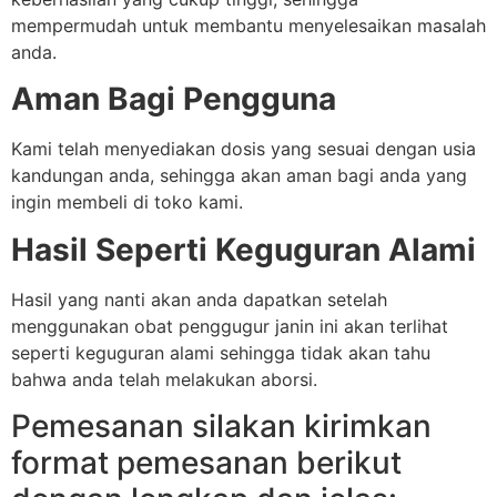
mempermudah untuk membantu menyelesaikan masalah
anda.
Aman Bagi Pengguna
Kami telah menyediakan dosis yang sesuai dengan usia
kandungan anda, sehingga akan aman bagi anda yang
ingin membeli di toko kami.
Hasil Seperti Keguguran Alami
Hasil yang nanti akan anda dapatkan setelah
menggunakan obat penggugur janin ini akan terlihat
seperti keguguran alami sehingga tidak akan tahu
bahwa anda telah melakukan aborsi.
Pemesanan silakan kirimkan
format pemesanan berikut