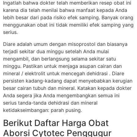
Ingatlah bahwa dokter telah memberikan resep obat ini
karena dia telah menilai bahwa manfaat kepada Anda
lebih besar dari pada risiko efek samping. Banyak orang
menggunakan obat ini tidak memiliki efek samping yang
serius.
Diare adalah umum dengan misoprostol dan biasanya
terjadi sekitar dua minggu setelah Anda mulai
mengambil, dan berlangsung selama sekitar satu
minggu. Pastikan untuk menjaga asupan cairan dan
mineral / elektrolit untuk mencegah dehidrasi . Diare
persisten kadang-kadang dapat menyebabkan kerugian
besar cairan tubuh dan mineral. Katakan kepada dokter
Anda segera jika Anda mengembangkan semua ini
serius tanda-tanda dehidrasi dan mineral
ketidakseimbangan: parah pusing.
Berikut Daftar Harga Obat
Aborsi Cytotec Penggugur