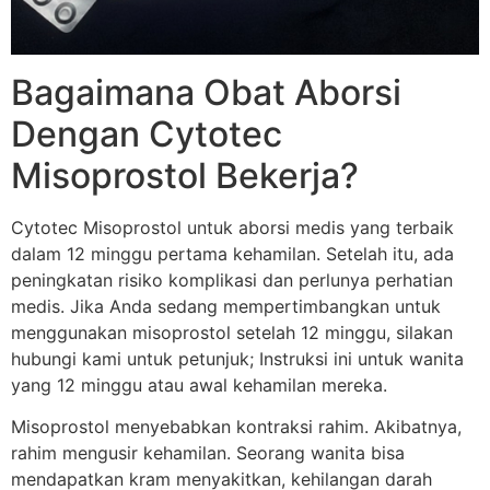
Bagaimana Obat Aborsi
Dengan Cytotec
Misoprostol Bekerja?
Cytotec Misoprostol untuk aborsi medis yang terbaik
dalam 12 minggu pertama kehamilan. Setelah itu, ada
peningkatan risiko komplikasi dan perlunya perhatian
medis. Jika Anda sedang mempertimbangkan untuk
menggunakan misoprostol setelah 12 minggu, silakan
hubungi kami untuk petunjuk; Instruksi ini untuk wanita
yang 12 minggu atau awal kehamilan mereka.
Misoprostol menyebabkan kontraksi rahim. Akibatnya,
rahim mengusir kehamilan. Seorang wanita bisa
mendapatkan kram menyakitkan, kehilangan darah