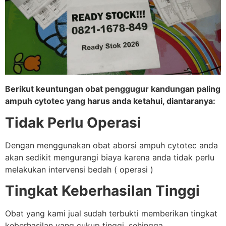
Berikut keuntungan obat penggugur kandungan paling
ampuh cytotec yang harus anda ketahui, diantaranya:
Tidak Perlu Operasi
Dengan menggunakan obat aborsi ampuh cytotec anda
akan sedikit mengurangi biaya karena anda tidak perlu
melakukan intervensi bedah ( operasi )
Tingkat Keberhasilan Tinggi
Obat yang kami jual sudah terbukti memberikan tingkat
keberhasilan yang cukup tinggi, sehingga