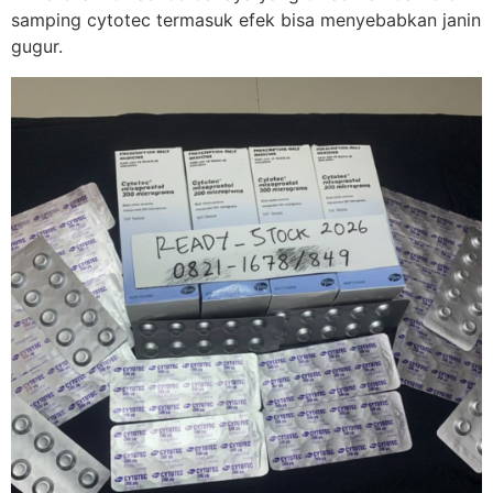
samping cytotec termasuk efek bisa menyebabkan janin
gugur.