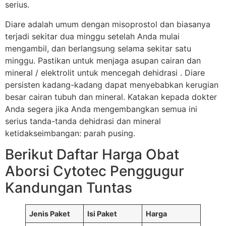
serius.
Diare adalah umum dengan misoprostol dan biasanya
terjadi sekitar dua minggu setelah Anda mulai
mengambil, dan berlangsung selama sekitar satu
minggu. Pastikan untuk menjaga asupan cairan dan
mineral / elektrolit untuk mencegah dehidrasi . Diare
persisten kadang-kadang dapat menyebabkan kerugian
besar cairan tubuh dan mineral. Katakan kepada dokter
Anda segera jika Anda mengembangkan semua ini
serius tanda-tanda dehidrasi dan mineral
ketidakseimbangan: parah pusing.
Berikut Daftar Harga Obat
Aborsi Cytotec Penggugur
Kandungan Tuntas
Jenis Paket
Isi Paket
Harga