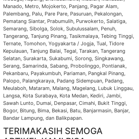
Manado, Metro, Mojokerto, Panjang, Pagar Alam,
Palembang, Palu, Pare Pare, Pasuruan, Pekalongan,
Pematang Siantar, Prabumulih, Purwokerto, Salatiga,
Semarang, Sibolga, Solok, Subulussalam, Penuh,
Tangerang, Tanjung Pinang, Tasikmalaya, Tebing Tinggi,
Ternate, Tomohon, Yogyakarta / Jogja, Tual, Tidore
Kepulauan, Tanjung Balai, Tegal, Tarakan, Tangerang
Selatan, Surakarta, Sukabumi, Sorong, Singkawang,
Serang, Samarinda, Sabang, Probolinggo, Pontianak,
Pekanbaru, Payakumbuh, Pariaman, Pangkal Pinang,
Palopo, Palangkaraya, Padang Sidempuan, Padang,
Meulaboh, Mataram, Malang, Magelang, Lubuk Linggau,
Langsa, Kota Surabaya, Kota Medan, Kediri, Jambi,
Sawah Lunto, Dumai, Denpasar, Cimahi, Bukit Tinggi,
Bogor, Bitung, Bima, Bekasi, Batu, Banjarmasin, Banjar,
Bandar Lampung, dan Balikpapan.
TERIMAKASIH SEMOGA