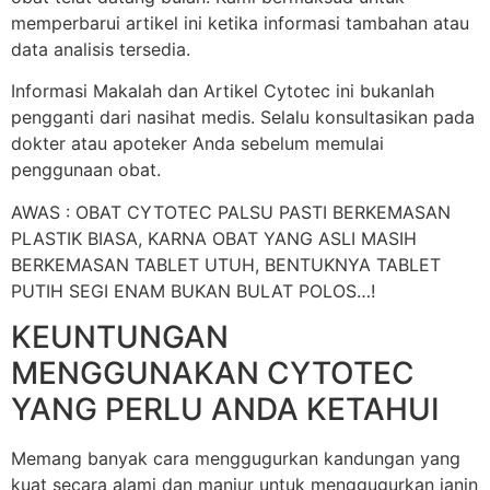
memperbarui artikel ini ketika informasi tambahan atau
data analisis tersedia.
Informasi Makalah dan Artikel Cytotec ini bukanlah
pengganti dari nasihat medis. Selalu konsultasikan pada
dokter atau apoteker Anda sebelum memulai
penggunaan obat.
AWAS : OBAT CYTOTEC PALSU PASTI BERKEMASAN
PLASTIK BIASA, KARNA OBAT YANG ASLI MASIH
BERKEMASAN TABLET UTUH, BENTUKNYA TABLET
PUTIH SEGI ENAM BUKAN BULAT POLOS…!
KEUNTUNGAN
MENGGUNAKAN CYTOTEC
YANG PERLU ANDA KETAHUI
Memang banyak cara menggugurkan kandungan yang
kuat secara alami dan manjur untuk menggugurkan janin