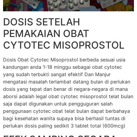
DOSIS SETELAH
PEMAKAIAN OBAT
CYTOTEC MISOPROSTOL
Dosis Obat Cytotec Misoprostol berbeda sesuai usia
kandungan anda 1-18 minggu sebagai obat cytotec
yang sudah terbukti sangat efektif Dan Manjur
mengatasi masalah terlambat datang bulan di perlukan
dosis yang tepat dan benar di negara-negara di mana
aborsi adalah legal obat cytotec misoprostol telat bulan
saja dapat digunakan untuk pengguguran salah
penggunaan cytotec obat telat bulan dapat berbahaya
bagi kesehatan wanita supaya bisa berhasil tuntas di
perlukan dosis paling sedikit 3 tablet total (600mcg)