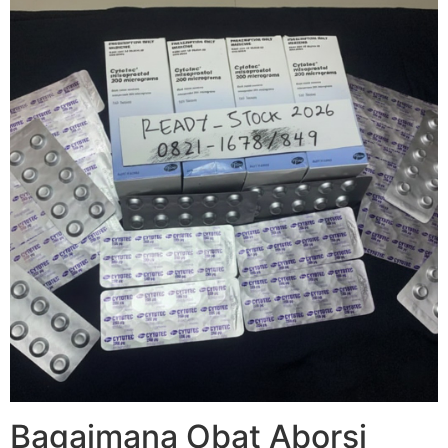
Bagaimana Obat Aborsi