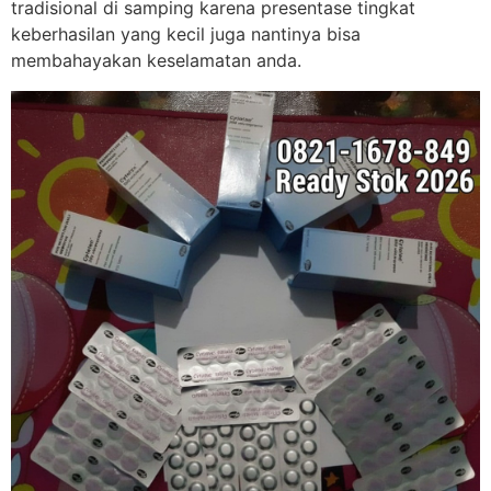
tradisional di samping karena presentase tingkat
keberhasilan yang kecil juga nantinya bisa
membahayakan keselamatan anda.