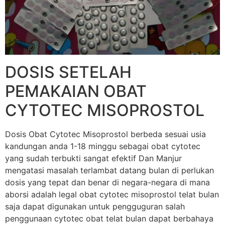
DOSIS SETELAH
PEMAKAIAN OBAT
CYTOTEC MISOPROSTOL
Dosis Obat Cytotec Misoprostol berbeda sesuai usia
kandungan anda 1-18 minggu sebagai obat cytotec
yang sudah terbukti sangat efektif Dan Manjur
mengatasi masalah terlambat datang bulan di perlukan
dosis yang tepat dan benar di negara-negara di mana
aborsi adalah legal obat cytotec misoprostol telat bulan
saja dapat digunakan untuk pengguguran salah
penggunaan cytotec obat telat bulan dapat berbahaya