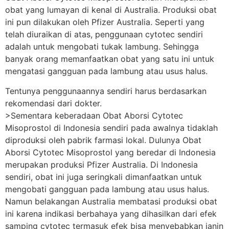
obat yang lumayan di kenal di Australia. Produksi obat
ini pun dilakukan oleh Pfizer Australia. Seperti yang
telah diuraikan di atas, penggunaan cytotec sendiri
adalah untuk mengobati tukak lambung. Sehingga
banyak orang memanfaatkan obat yang satu ini untuk
mengatasi gangguan pada lambung atau usus halus.
Tentunya penggunaannya sendiri harus berdasarkan
rekomendasi dari dokter.
>Sementara keberadaan Obat Aborsi Cytotec
Misoprostol di Indonesia sendiri pada awalnya tidaklah
diproduksi oleh pabrik farmasi lokal. Dulunya Obat
Aborsi Cytotec Misoprostol yang beredar di Indonesia
merupakan produksi Pfizer Australia. Di Indonesia
sendiri, obat ini juga seringkali dimanfaatkan untuk
mengobati gangguan pada lambung atau usus halus.
Namun belakangan Australia membatasi produksi obat
ini karena indikasi berbahaya yang dihasilkan dari efek
samping cytotec termasuk efek bisa menyebabkan janin