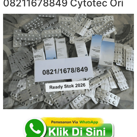
08211678849 Cytotec Ori