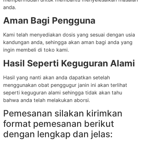
anda.
Aman Bagi Pengguna
Kami telah menyediakan dosis yang sesuai dengan usia
kandungan anda, sehingga akan aman bagi anda yang
ingin membeli di toko kami.
Hasil Seperti Keguguran Alami
Hasil yang nanti akan anda dapatkan setelah
menggunakan obat penggugur janin ini akan terlihat
seperti keguguran alami sehingga tidak akan tahu
bahwa anda telah melakukan aborsi.
Pemesanan silakan kirimkan
format pemesanan berikut
dengan lengkap dan jelas: