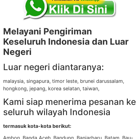
Melayani Pengiriman
Keseluruh Indonesia dan Luar
Negeri
Luar negeri diantaranya:
malaysia, singapura, timor leste, brunei darussalam,
hongkong, jepang, korea selatan, taiwan,
Kami siap menerima pesanan ke
seluruh wilayah Indonesia
termasuk kota-kota berikut:
Ambon, Banda Aceh, Bandung, Banjarbaru, Batam, Bau-