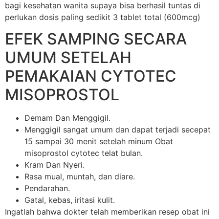
bagi kesehatan wanita supaya bisa berhasil tuntas di
perlukan dosis paling sedikit 3 tablet total (600mcg)
EFEK SAMPING SECARA
UMUM SETELAH
PEMAKAIAN CYTOTEC
MISOPROSTOL
Demam Dan Menggigil.
Menggigil sangat umum dan dapat terjadi secepat
15 sampai 30 menit setelah minum Obat
misoprostol cytotec telat bulan.
Kram Dan Nyeri.
Rasa mual, muntah, dan diare.
Pendarahan.
Gatal, kebas, iritasi kulit.
Ingatlah bahwa dokter telah memberikan resep obat ini