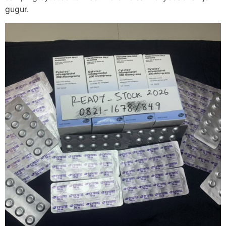
gugur.