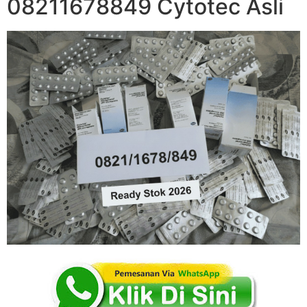
08211678849 Cytotec Asli