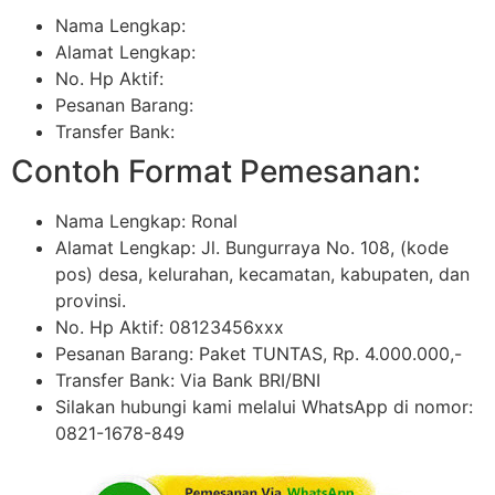
Nama Lengkap:
Alamat Lengkap:
No. Hp Aktif:
Pesanan Barang:
Transfer Bank:
Contoh Format Pemesanan:
Nama Lengkap: Ronal
Alamat Lengkap: Jl. Bungurraya No. 108, (kode
pos) desa, kelurahan, kecamatan, kabupaten, dan
provinsi.
No. Hp Aktif: 08123456xxx
Pesanan Barang: Paket TUNTAS, Rp. 4.000.000,-
Transfer Bank: Via Bank BRI/BNI
Silakan hubungi kami melalui WhatsApp di nomor:
0821-1678-849