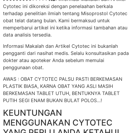
Cytotec ini dikoreksi dengan penelaahan berkala
terhadap penelitian ilmiah tentang Misoprostol Cytotec
obat telat datang bulan. Kami bermaksud untuk
memperbarui artikel ini ketika informasi tambahan atau
data analisis tersedia.
Informasi Makalah dan Artikel Cytotec ini bukanlah
pengganti dari nasihat medis. Selalu konsultasikan pada
dokter atau apoteker Anda sebelum memulai
penggunaan obat.
AWAS : OBAT CYTOTEC PALSU PASTI BERKEMASAN
PLASTIK BIASA, KARNA OBAT YANG ASLI MASIH
BERKEMASAN TABLET UTUH, BENTUKNYA TABLET
PUTIH SEGI ENAM BUKAN BULAT POLOS…!
KEUNTUNGAN
MENGGUNAKAN CYTOTEC
YANG PERLU ANDA KETAHUI