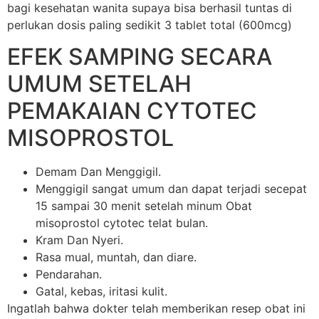
bagi kesehatan wanita supaya bisa berhasil tuntas di
perlukan dosis paling sedikit 3 tablet total (600mcg)
EFEK SAMPING SECARA
UMUM SETELAH
PEMAKAIAN CYTOTEC
MISOPROSTOL
Demam Dan Menggigil.
Menggigil sangat umum dan dapat terjadi secepat
15 sampai 30 menit setelah minum Obat
misoprostol cytotec telat bulan.
Kram Dan Nyeri.
Rasa mual, muntah, dan diare.
Pendarahan.
Gatal, kebas, iritasi kulit.
Ingatlah bahwa dokter telah memberikan resep obat ini