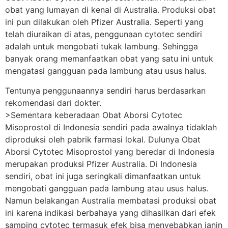
obat yang lumayan di kenal di Australia. Produksi obat
ini pun dilakukan oleh Pfizer Australia. Seperti yang
telah diuraikan di atas, penggunaan cytotec sendiri
adalah untuk mengobati tukak lambung. Sehingga
banyak orang memanfaatkan obat yang satu ini untuk
mengatasi gangguan pada lambung atau usus halus.
Tentunya penggunaannya sendiri harus berdasarkan
rekomendasi dari dokter.
>Sementara keberadaan Obat Aborsi Cytotec
Misoprostol di Indonesia sendiri pada awalnya tidaklah
diproduksi oleh pabrik farmasi lokal. Dulunya Obat
Aborsi Cytotec Misoprostol yang beredar di Indonesia
merupakan produksi Pfizer Australia. Di Indonesia
sendiri, obat ini juga seringkali dimanfaatkan untuk
mengobati gangguan pada lambung atau usus halus.
Namun belakangan Australia membatasi produksi obat
ini karena indikasi berbahaya yang dihasilkan dari efek
samping cytotec termasuk efek bisa menyebabkan janin