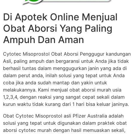
Di Apotek Online Menjual
Obat Aborsi Yang Paling
Ampuh Dan Aman
Cytotec Misoprostol Obat Aborsi Penggugur kandungan
Asli, paling ampuh dan bergaransi untuk Anda jika tidak
berhasil tuntas dalam menggugurkan janin yang ada di
dalam perut anda, inilah solusi yang tepat untuk Anda
coba jika anda sudah mantap dan yakin untuk
melakukannya. Kami menjual obat aborsi murah usia
1,2,3,4, dengan reaksi yang sangat cepat sekali dalam
kurun waktu tidak kurang dari 1 hari bisa keluar janinya.
Obat Cytotec Misoprostol asli Pfizer Australia adalah
solusi yang tepat untuk digunakan dalam praktek obat
aborsi cytotec murah dengan hasil memuaskan sekali,