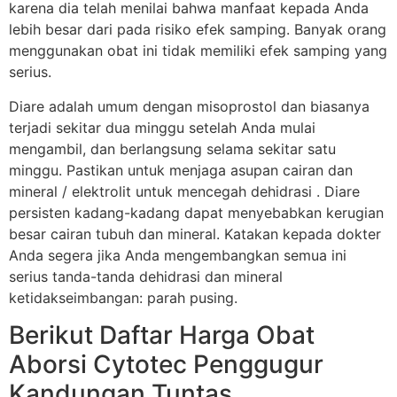
karena dia telah menilai bahwa manfaat kepada Anda
lebih besar dari pada risiko efek samping. Banyak orang
menggunakan obat ini tidak memiliki efek samping yang
serius.
Diare adalah umum dengan misoprostol dan biasanya
terjadi sekitar dua minggu setelah Anda mulai
mengambil, dan berlangsung selama sekitar satu
minggu. Pastikan untuk menjaga asupan cairan dan
mineral / elektrolit untuk mencegah dehidrasi . Diare
persisten kadang-kadang dapat menyebabkan kerugian
besar cairan tubuh dan mineral. Katakan kepada dokter
Anda segera jika Anda mengembangkan semua ini
serius tanda-tanda dehidrasi dan mineral
ketidakseimbangan: parah pusing.
Berikut Daftar Harga Obat
Aborsi Cytotec Penggugur
Kandungan Tuntas