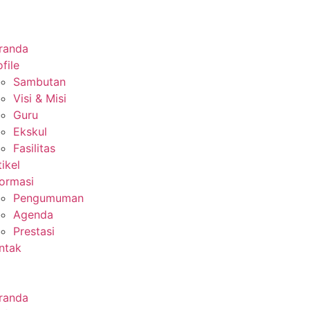
randa
file
Sambutan
Visi & Misi
Guru
Ekskul
Fasilitas
tikel
formasi
Pengumuman
Agenda
Prestasi
ntak
randa