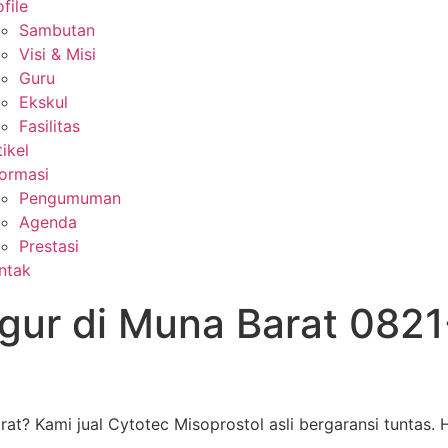
file
Sambutan
Visi & Misi
Guru
Ekskul
Fasilitas
tikel
formasi
Pengumuman
Agenda
Prestasi
ntak
gur di Muna Barat 082
t? Kami jual Cytotec Misoprostol asli bergaransi tuntas.