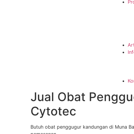
Pro
Ar
In
Ko
Jual Obat Penggu
Cytotec
Butuh obat penggugur kandungan di Muna Bara