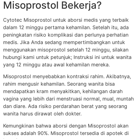
Misoprostol Bekerja?
Cytotec Misoprostol untuk aborsi medis yang terbaik
dalam 12 minggu pertama kehamilan. Setelah itu, ada
peningkatan risiko komplikasi dan perlunya perhatian
medis. Jika Anda sedang mempertimbangkan untuk
menggunakan misoprostol setelah 12 minggu, silakan
hubungi kami untuk petunjuk; Instruksi ini untuk wanita
yang 12 minggu atau awal kehamilan mereka.
Misoprostol menyebabkan kontraksi rahim. Akibatnya,
rahim mengusir kehamilan. Seorang wanita bisa
mendapatkan kram menyakitkan, kehilangan darah
vagina yang lebih dari menstruasi normal, mual, muntah
dan diare. Ada risiko perdarahan berat yang seorang
wanita harus dirawat oleh dokter.
Kemungkinan bahwa aborsi dengan Misoprostol akan
sukses adalah 90%. Misoprostol tersedia di apotek di