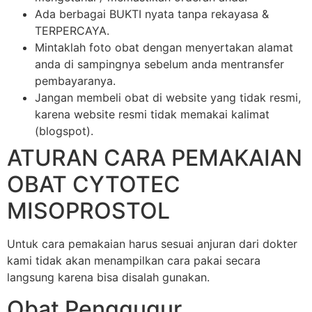
Ada berbagai BUKTI nyata tanpa rekayasa &
TERPERCAYA.
Mintaklah foto obat dengan menyertakan alamat
anda di sampingnya sebelum anda mentransfer
pembayaranya.
Jangan membeli obat di website yang tidak resmi,
karena website resmi tidak memakai kalimat
(blogspot).
ATURAN CARA PEMAKAIAN
OBAT CYTOTEC
MISOPROSTOL
Untuk cara pemakaian harus sesuai anjuran dari dokter
kami tidak akan menampilkan cara pakai secara
langsung karena bisa disalah gunakan.
Obat Penggugur