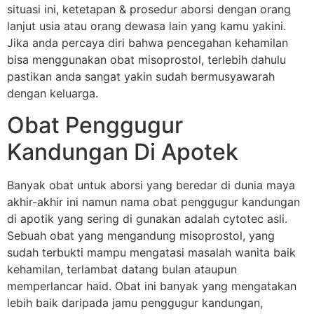
situasi ini, ketetapan & prosedur aborsi dengan orang
lanjut usia atau orang dewasa lain yang kamu yakini.
Jika anda percaya diri bahwa pencegahan kehamilan
bisa menggunakan obat misoprostol, terlebih dahulu
pastikan anda sangat yakin sudah bermusyawarah
dengan keluarga.
Obat Penggugur
Kandungan Di Apotek
Banyak obat untuk aborsi yang beredar di dunia maya
akhir-akhir ini namun nama obat penggugur kandungan
di apotik yang sering di gunakan adalah cytotec asli.
Sebuah obat yang mengandung misoprostol, yang
sudah terbukti mampu mengatasi masalah wanita baik
kehamilan, terlambat datang bulan ataupun
memperlancar haid. Obat ini banyak yang mengatakan
lebih baik daripada jamu penggugur kandungan,