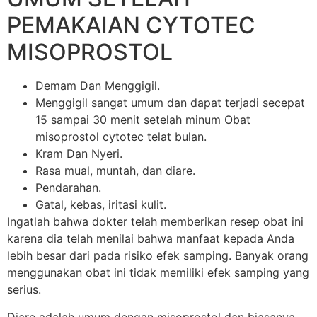
PEMAKAIAN CYTOTEC
MISOPROSTOL
Demam Dan Menggigil.
Menggigil sangat umum dan dapat terjadi secepat
15 sampai 30 menit setelah minum Obat
misoprostol cytotec telat bulan.
Kram Dan Nyeri.
Rasa mual, muntah, dan diare.
Pendarahan.
Gatal, kebas, iritasi kulit.
Ingatlah bahwa dokter telah memberikan resep obat ini
karena dia telah menilai bahwa manfaat kepada Anda
lebih besar dari pada risiko efek samping. Banyak orang
menggunakan obat ini tidak memiliki efek samping yang
serius.
Diare adalah umum dengan misoprostol dan biasanya