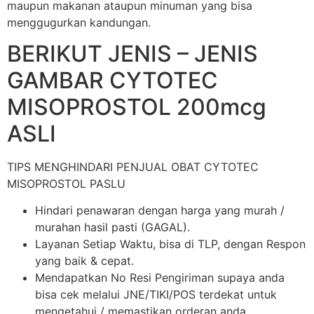
maupun makanan ataupun minuman yang bisa
menggugurkan kandungan.
BERIKUT JENIS – JENIS
GAMBAR CYTOTEC
MISOPROSTOL 200mcg
ASLI
TIPS MENGHINDARI PENJUAL OBAT CYTOTEC
MISOPROSTOL PASLU
Hindari penawaran dengan harga yang murah /
murahan hasil pasti (GAGAL).
Layanan Setiap Waktu, bisa di TLP, dengan Respon
yang baik & cepat.
Mendapatkan No Resi Pengiriman supaya anda
bisa cek melalui JNE/TIKI/POS terdekat untuk
mengetahui / memastikan orderan anda.