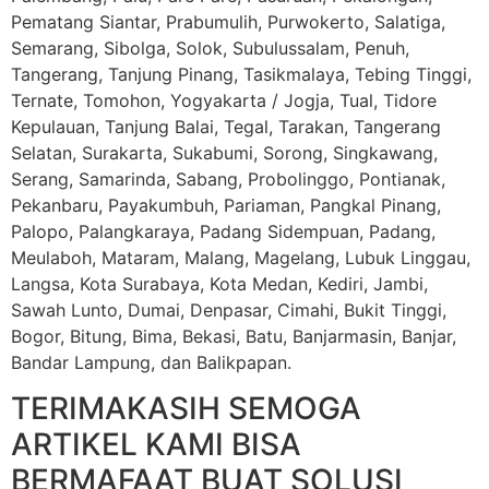
Pematang Siantar, Prabumulih, Purwokerto, Salatiga,
Semarang, Sibolga, Solok, Subulussalam, Penuh,
Tangerang, Tanjung Pinang, Tasikmalaya, Tebing Tinggi,
Ternate, Tomohon, Yogyakarta / Jogja, Tual, Tidore
Kepulauan, Tanjung Balai, Tegal, Tarakan, Tangerang
Selatan, Surakarta, Sukabumi, Sorong, Singkawang,
Serang, Samarinda, Sabang, Probolinggo, Pontianak,
Pekanbaru, Payakumbuh, Pariaman, Pangkal Pinang,
Palopo, Palangkaraya, Padang Sidempuan, Padang,
Meulaboh, Mataram, Malang, Magelang, Lubuk Linggau,
Langsa, Kota Surabaya, Kota Medan, Kediri, Jambi,
Sawah Lunto, Dumai, Denpasar, Cimahi, Bukit Tinggi,
Bogor, Bitung, Bima, Bekasi, Batu, Banjarmasin, Banjar,
Bandar Lampung, dan Balikpapan.
TERIMAKASIH SEMOGA
ARTIKEL KAMI BISA
BERMAFAAT BUAT SOLUSI