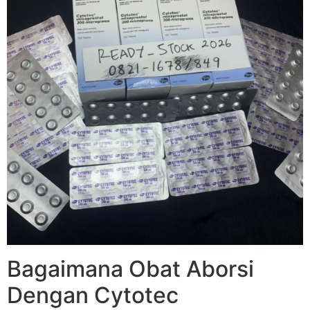
Bagaimana Obat Aborsi
Dengan Cytotec