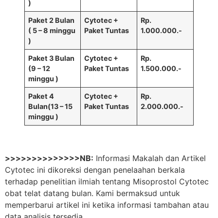
)
Paket 2 Bulan
Cytotec +
Rp.
( 5 – 8 minggu
Paket Tuntas
1.000.000.-
)
Paket 3 Bulan
Cytotec +
Rp.
(9 – 12
Paket Tuntas
1.500.000.-
minggu )
Paket 4
Cytotec +
Rp.
Bulan(13 – 15
Paket Tuntas
2.000.000.-
minggu )
>>>>>>>>>>>>>>NB:
Informasi Makalah dan Artikel
Cytotec ini dikoreksi dengan penelaahan berkala
terhadap penelitian ilmiah tentang Misoprostol Cytotec
obat telat datang bulan. Kami bermaksud untuk
memperbarui artikel ini ketika informasi tambahan atau
data analisis tersedia.