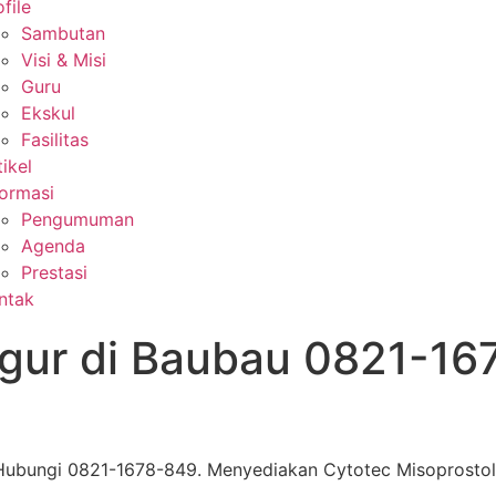
file
Sambutan
Visi & Misi
Guru
Ekskul
Fasilitas
tikel
formasi
Pengumuman
Agenda
Prestasi
ntak
gur di Baubau 0821-16
ubungi 0821-1678-849. Menyediakan Cytotec Misoprostol as