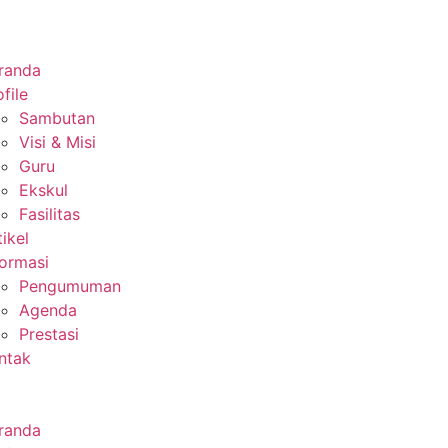
randa
file
Sambutan
Visi & Misi
Guru
Ekskul
Fasilitas
tikel
formasi
Pengumuman
Agenda
Prestasi
ntak
randa