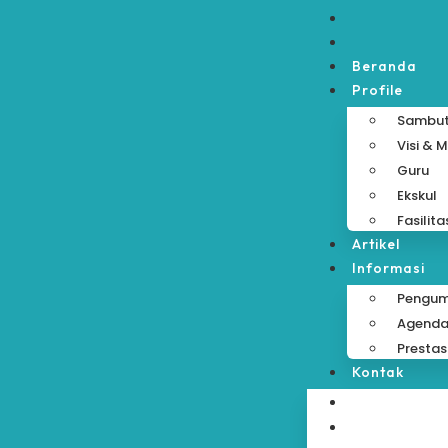
Beranda
Profile
Sambu
Visi & M
Guru
Ekskul
Fasilita
Artikel
Informasi
Pengu
Agend
Prestas
Kontak