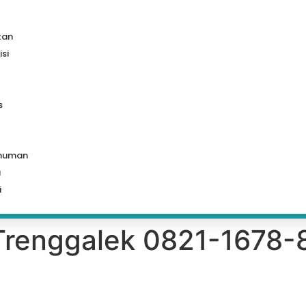
tan
isi
s
muman
a
i
 Trenggalek 0821-1678