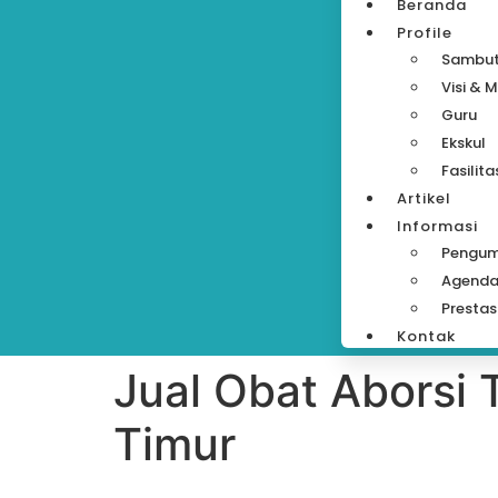
Beranda
Profile
Sambu
Visi & M
Guru
Ekskul
Fasilita
Artikel
Informasi
Pengu
Agend
Prestas
Kontak
Jual Obat Aborsi
Timur