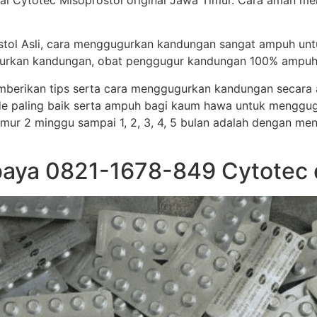
ual Cytotec Misoprostol original Jawa Timur. Cara aman
stol Asli, cara menggugurkan kandungan sangat ampuh un
ggugurkan kandungan, obat penggugur kandungan 100% ampuh
memberikan tips serta cara menggugurkan kandungan secar
e paling baik serta ampuh bagi kaum hawa untuk menggug
i umur 2 minggu sampai 1, 2, 3, 4, 5 bulan adalah dengan me
baya 0821-1678-849 Cytotec 