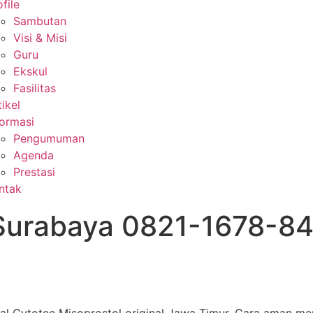
file
Sambutan
Visi & Misi
Guru
Ekskul
Fasilitas
tikel
formasi
Pengumuman
Agenda
Prestasi
ntak
 Surabaya 0821-1678-84