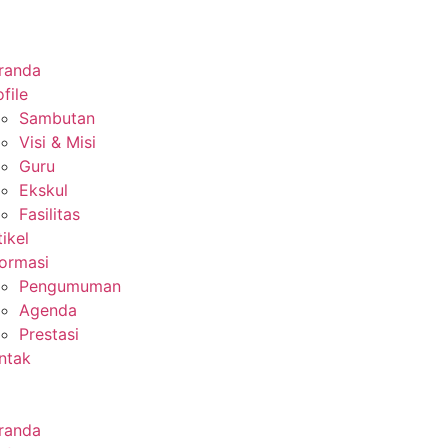
randa
file
Sambutan
Visi & Misi
Guru
Ekskul
Fasilitas
tikel
formasi
Pengumuman
Agenda
Prestasi
ntak
randa