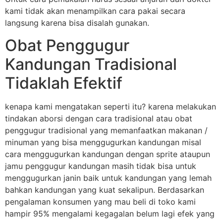
kami tidak akan menampilkan cara pakai secara
langsung karena bisa disalah gunakan.
Obat Penggugur
Kandungan Tradisional
Tidaklah Efektif
kenapa kami mengatakan seperti itu? karena melakukan
tindakan aborsi dengan cara tradisional atau obat
penggugur tradisional yang memanfaatkan makanan /
minuman yang bisa menggugurkan kandungan misal
cara menggugurkan kandungan dengan sprite ataupun
jamu penggugur kandungan masih tidak bisa untuk
menggugurkan janin baik untuk kandungan yang lemah
bahkan kandungan yang kuat sekalipun. Berdasarkan
pengalaman konsumen yang mau beli di toko kami
hampir 95% mengalami kegagalan belum lagi efek yang