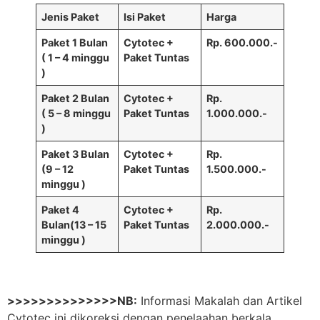
Jenis Paket
Isi Paket
Harga
Paket 1 Bulan
Cytotec +
Rp. 600.000.-
( 1 – 4 minggu
Paket Tuntas
)
Paket 2 Bulan
Cytotec +
Rp.
( 5 – 8 minggu
Paket Tuntas
1.000.000.-
)
Paket 3 Bulan
Cytotec +
Rp.
(9 – 12
Paket Tuntas
1.500.000.-
minggu )
Paket 4
Cytotec +
Rp.
Bulan(13 – 15
Paket Tuntas
2.000.000.-
minggu )
>>>>>>>>>>>>>>NB:
Informasi Makalah dan Artikel
Cytotec ini dikoreksi dengan penelaahan berkala