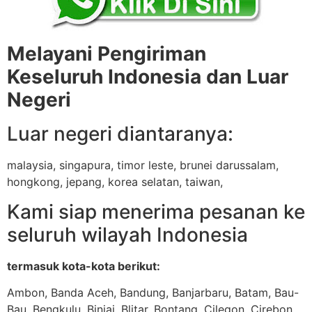
Melayani Pengiriman
Keseluruh Indonesia dan Luar
Negeri
Luar negeri diantaranya:
malaysia, singapura, timor leste, brunei darussalam,
hongkong, jepang, korea selatan, taiwan,
Kami siap menerima pesanan ke
seluruh wilayah Indonesia
termasuk kota-kota berikut:
Ambon, Banda Aceh, Bandung, Banjarbaru, Batam, Bau-
Bau, Bengkulu, Binjai, Blitar, Bontang, Cilegon, Cirebon,