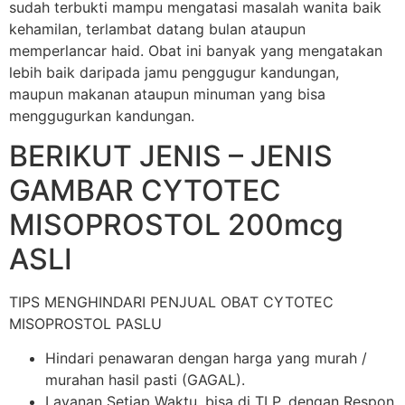
sudah terbukti mampu mengatasi masalah wanita baik
kehamilan, terlambat datang bulan ataupun
memperlancar haid. Obat ini banyak yang mengatakan
lebih baik daripada jamu penggugur kandungan,
maupun makanan ataupun minuman yang bisa
menggugurkan kandungan.
BERIKUT JENIS – JENIS
GAMBAR CYTOTEC
MISOPROSTOL 200mcg
ASLI
TIPS MENGHINDARI PENJUAL OBAT CYTOTEC
MISOPROSTOL PASLU
Hindari penawaran dengan harga yang murah /
murahan hasil pasti (GAGAL).
Layanan Setiap Waktu, bisa di TLP, dengan Respon