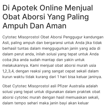
Di Apotek Online Menjual
Obat Aborsi Yang Paling
Ampuh Dan Aman
Cytotec Misoprostol Obat Aborsi Penggugur kandungan
Asli, paling ampuh dan bergaransi untuk Anda jika tidak
berhasil tuntas dalam menggugurkan janin yang ada di
dalam perut anda, inilah solusi yang tepat untuk Anda
coba jika anda sudah mantap dan yakin untuk
melakukannya. Kami menjual obat aborsi murah usia
1,2,3,4, dengan reaksi yang sangat cepat sekali dalam
kurun waktu tidak kurang dari 1 hari bisa keluar janinya.
Obat Cytotec Misoprostol asli Pfizer Australia adalah
solusi yang tepat untuk digunakan dalam praktek obat
aborsi cytotec murah dengan hasil memuaskan sekali,
dalam tempo sehari maka janin bayi akan keluar