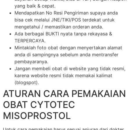
yang baik & cepat.
Mendapatkan No Resi Pengiriman supaya anda
bisa cek melalui JNE/TIKI/POS terdekat untuk
mengetahui / memastikan orderan anda.
Ada berbagai BUKTI nyata tanpa rekayasa &
TERPERCAYA.
Mintaklah foto obat dengan menyertakan alamat
anda di sampingnya sebelum anda mentransfer
pembayaranya.
Jangan membeli obat di website yang tidak resmi,
karena website resmi tidak memakai kalimat
(blogspot).
ATURAN CARA PEMAKAIAN
OBAT CYTOTEC
MISOPROSTOL
Untuk cara pemakaian harus sesuai anjuran dari dokter