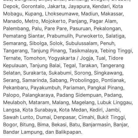
Depok, Gorontalo, Jakarta, Jayapura, Kendari, Kota
Mobagu, Kupang, Lhokseumawe, Madiun, Makassar,
Manado, Metro, Mojokerto, Panjang, Pagar Alam,
Palembang, Palu, Pare Pare, Pasuruan, Pekalongan,
Pematang Siantar, Prabumulih, Purwokerto, Salatiga,
Semarang, Sibolga, Solok, Subulussalam, Penuh,
Tangerang, Tanjung Pinang, Tasikmalaya, Tebing Tinggi,
Ternate, Tomohon, Yogyakarta / Jogja, Tual, Tidore
Kepulauan, Tanjung Balai, Tegal, Tarakan, Tangerang
Selatan, Surakarta, Sukabumi, Sorong, Singkawang,
Serang, Samarinda, Sabang, Probolinggo, Pontianak,
Pekanbaru, Payakumbuh, Pariaman, Pangkal Pinang,
Palopo, Palangkaraya, Padang Sidempuan, Padang,
Meulaboh, Mataram, Malang, Magelang, Lubuk Linggau,
Langsa, Kota Surabaya, Kota Medan, Kediri, Jambi,
Sawah Lunto, Dumai, Denpasar, Cimahi, Bukit Tinggi,
Bogor, Bitung, Bima, Bekasi, Batu, Banjarmasin, Banjar,
Bandar Lampung, dan Balikpapan.