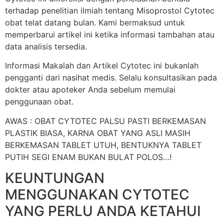
terhadap penelitian ilmiah tentang Misoprostol Cytotec
obat telat datang bulan. Kami bermaksud untuk
memperbarui artikel ini ketika informasi tambahan atau
data analisis tersedia.
Informasi Makalah dan Artikel Cytotec ini bukanlah
pengganti dari nasihat medis. Selalu konsultasikan pada
dokter atau apoteker Anda sebelum memulai
penggunaan obat.
AWAS : OBAT CYTOTEC PALSU PASTI BERKEMASAN
PLASTIK BIASA, KARNA OBAT YANG ASLI MASIH
BERKEMASAN TABLET UTUH, BENTUKNYA TABLET
PUTIH SEGI ENAM BUKAN BULAT POLOS…!
KEUNTUNGAN
MENGGUNAKAN CYTOTEC
YANG PERLU ANDA KETAHUI