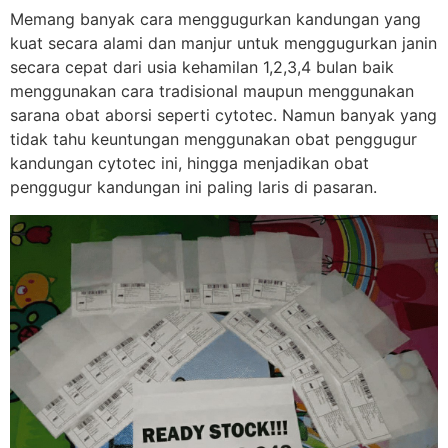
Memang banyak cara menggugurkan kandungan yang
kuat secara alami dan manjur untuk menggugurkan janin
secara cepat dari usia kehamilan 1,2,3,4 bulan baik
menggunakan cara tradisional maupun menggunakan
sarana obat aborsi seperti cytotec. Namun banyak yang
tidak tahu keuntungan menggunakan obat penggugur
kandungan cytotec ini, hingga menjadikan obat
penggugur kandungan ini paling laris di pasaran.