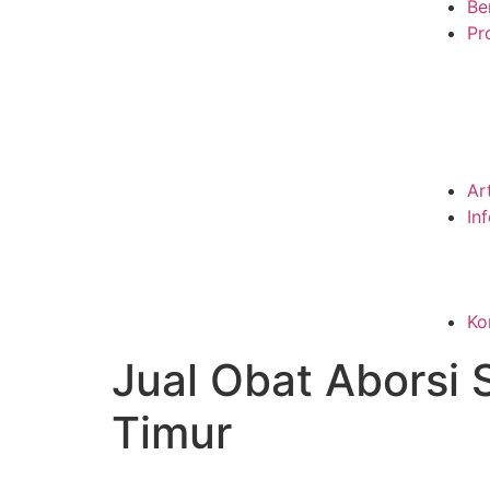
Be
Pro
Ar
In
Ko
Jual Obat Aborsi
Timur