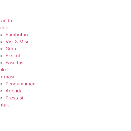
randa
file
Sambutan
Visi & Misi
Guru
Ekskul
Fasilitas
tikel
formasi
Pengumuman
Agenda
Prestasi
ntak