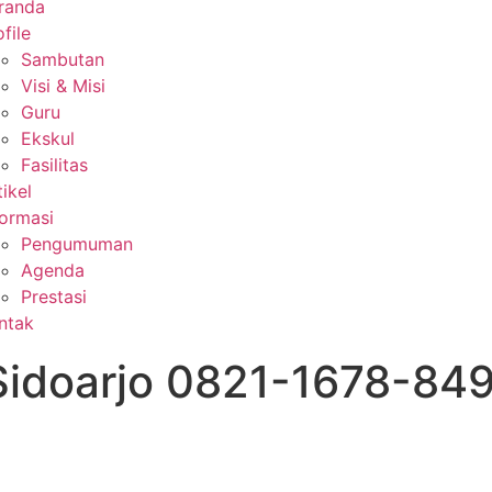
randa
file
Sambutan
Visi & Misi
Guru
Ekskul
Fasilitas
tikel
formasi
Pengumuman
Agenda
Prestasi
ntak
 Sidoarjo 0821-1678-84