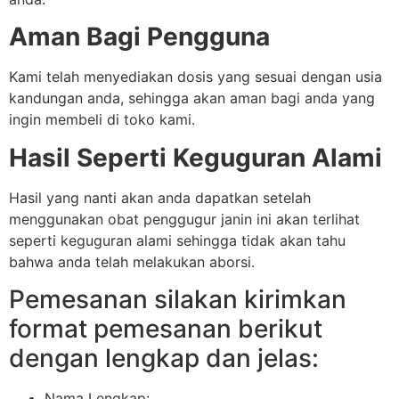
Aman Bagi Pengguna
Kami telah menyediakan dosis yang sesuai dengan usia
kandungan anda, sehingga akan aman bagi anda yang
ingin membeli di toko kami.
Hasil Seperti Keguguran Alami
Hasil yang nanti akan anda dapatkan setelah
menggunakan obat penggugur janin ini akan terlihat
seperti keguguran alami sehingga tidak akan tahu
bahwa anda telah melakukan aborsi.
Pemesanan silakan kirimkan
format pemesanan berikut
dengan lengkap dan jelas:
Nama Lengkap: