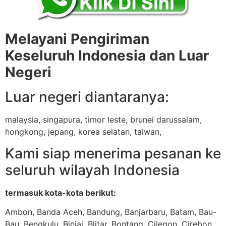
Melayani Pengiriman
Keseluruh Indonesia dan Luar
Negeri
Luar negeri diantaranya:
malaysia, singapura, timor leste, brunei darussalam,
hongkong, jepang, korea selatan, taiwan,
Kami siap menerima pesanan ke
seluruh wilayah Indonesia
termasuk kota-kota berikut:
Ambon, Banda Aceh, Bandung, Banjarbaru, Batam, Bau-
Bau, Bengkulu, Binjai, Blitar, Bontang, Cilegon, Cirebon,