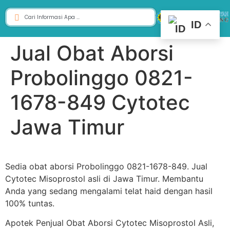
ID
Jual Obat Aborsi
Probolinggo 0821-
1678-849 Cytotec
Jawa Timur
Sedia obat aborsi Probolinggo 0821-1678-849. Jual
Cytotec Misoprostol asli di Jawa Timur. Membantu
Anda yang sedang mengalami telat haid dengan hasil
100% tuntas.
Apotek Penjual Obat Aborsi Cytotec Misoprostol Asli,