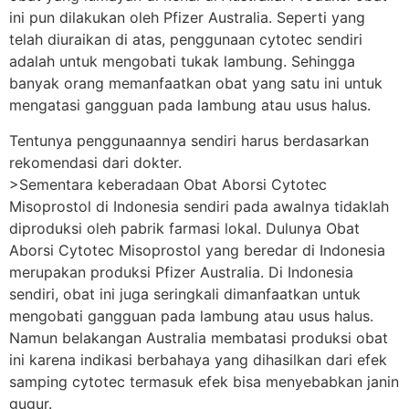
ini pun dilakukan oleh Pfizer Australia. Seperti yang
telah diuraikan di atas, penggunaan cytotec sendiri
adalah untuk mengobati tukak lambung. Sehingga
banyak orang memanfaatkan obat yang satu ini untuk
mengatasi gangguan pada lambung atau usus halus.
Tentunya penggunaannya sendiri harus berdasarkan
rekomendasi dari dokter.
>Sementara keberadaan Obat Aborsi Cytotec
Misoprostol di Indonesia sendiri pada awalnya tidaklah
diproduksi oleh pabrik farmasi lokal. Dulunya Obat
Aborsi Cytotec Misoprostol yang beredar di Indonesia
merupakan produksi Pfizer Australia. Di Indonesia
sendiri, obat ini juga seringkali dimanfaatkan untuk
mengobati gangguan pada lambung atau usus halus.
Namun belakangan Australia membatasi produksi obat
ini karena indikasi berbahaya yang dihasilkan dari efek
samping cytotec termasuk efek bisa menyebabkan janin
gugur.