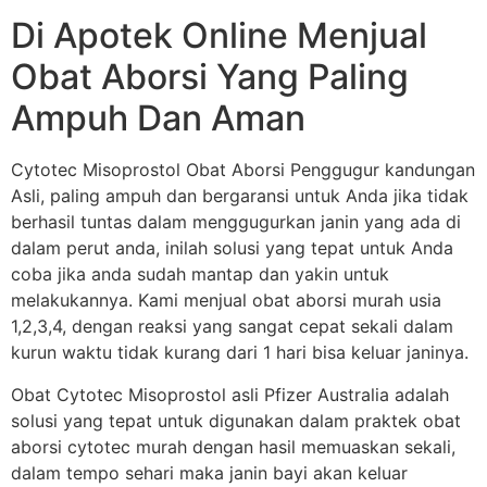
Di Apotek Online Menjual
Obat Aborsi Yang Paling
Ampuh Dan Aman
Cytotec Misoprostol Obat Aborsi Penggugur kandungan
Asli, paling ampuh dan bergaransi untuk Anda jika tidak
berhasil tuntas dalam menggugurkan janin yang ada di
dalam perut anda, inilah solusi yang tepat untuk Anda
coba jika anda sudah mantap dan yakin untuk
melakukannya. Kami menjual obat aborsi murah usia
1,2,3,4, dengan reaksi yang sangat cepat sekali dalam
kurun waktu tidak kurang dari 1 hari bisa keluar janinya.
Obat Cytotec Misoprostol asli Pfizer Australia adalah
solusi yang tepat untuk digunakan dalam praktek obat
aborsi cytotec murah dengan hasil memuaskan sekali,
dalam tempo sehari maka janin bayi akan keluar