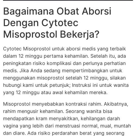
Bagaimana Obat Aborsi
Dengan Cytotec
Misoprostol Bekerja?
Cytotec Misoprostol untuk aborsi medis yang terbaik
dalam 12 minggu pertama kehamilan. Setelah itu, ada
peningkatan risiko komplikasi dan perlunya perhatian
medis. Jika Anda sedang mempertimbangkan untuk
menggunakan misoprostol setelah 12 minggu, silakan
hubungi kami untuk petunjuk; Instruksi ini untuk wanita
yang 12 minggu atau awal kehamilan mereka.
Misoprostol menyebabkan kontraksi rahim. Akibatnya,
rahim mengusir kehamilan. Seorang wanita bisa
mendapatkan kram menyakitkan, kehilangan darah
vagina yang lebih dari menstruasi normal, mual, muntah
dan diare. Ada risiko perdarahan berat yang seorang