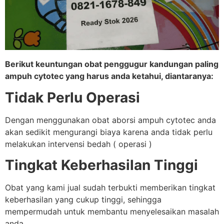
Berikut keuntungan obat penggugur kandungan paling
ampuh cytotec yang harus anda ketahui, diantaranya:
Tidak Perlu Operasi
Dengan menggunakan obat aborsi ampuh cytotec anda
akan sedikit mengurangi biaya karena anda tidak perlu
melakukan intervensi bedah ( operasi )
Tingkat Keberhasilan Tinggi
Obat yang kami jual sudah terbukti memberikan tingkat
keberhasilan yang cukup tinggi, sehingga
mempermudah untuk membantu menyelesaikan masalah
anda.