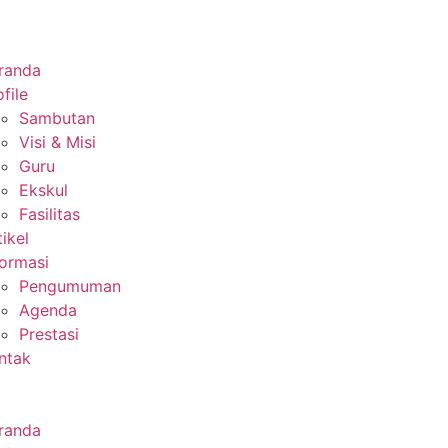
randa
file
Sambutan
Visi & Misi
Guru
Ekskul
Fasilitas
tikel
formasi
Pengumuman
Agenda
Prestasi
ntak
randa