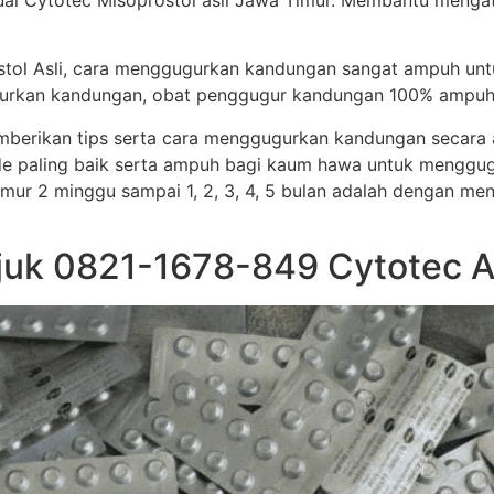
al Cytotec Misoprostol asli Jawa Timur. Membantu mengata
stol Asli, cara menggugurkan kandungan sangat ampuh un
ggugurkan kandungan, obat penggugur kandungan 100% ampuh
memberikan tips serta cara menggugurkan kandungan secar
e paling baik serta ampuh bagi kaum hawa untuk menggug
i umur 2 minggu sampai 1, 2, 3, 4, 5 bulan adalah dengan me
juk 0821-1678-849 Cytotec A