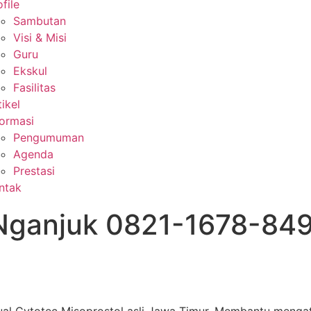
file
Sambutan
Visi & Misi
Guru
Ekskul
Fasilitas
tikel
formasi
Pengumuman
Agenda
Prestasi
ntak
 Nganjuk 0821-1678-849