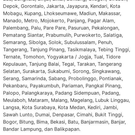
Depok, Gorontalo, Jakarta, Jayapura, Kendari, Kota
Mobagu, Kupang, Lhokseumawe, Madiun, Makassar,
Manado, Metro, Mojokerto, Panjang, Pagar Alam,
Palembang, Palu, Pare Pare, Pasuruan, Pekalongan,
Pematang Siantar, Prabumulih, Purwokerto, Salatiga,
Semarang, Sibolga, Solok, Subulussalam, Penuh,
Tangerang, Tanjung Pinang, Tasikmalaya, Tebing Tinggi,
Ternate, Tomohon, Yogyakarta / Jogja, Tual, Tidore
Kepulauan, Tanjung Balai, Tegal, Tarakan, Tangerang
Selatan, Surakarta, Sukabumi, Sorong, Singkawang,
Serang, Samarinda, Sabang, Probolinggo, Pontianak,
Pekanbaru, Payakumbuh, Pariaman, Pangkal Pinang,
Palopo, Palangkaraya, Padang Sidempuan, Padang,
Meulaboh, Mataram, Malang, Magelang, Lubuk Linggau,
Langsa, Kota Surabaya, Kota Medan, Kediri, Jambi,
Sawah Lunto, Dumai, Denpasar, Cimahi, Bukit Tinggi,
Bogor, Bitung, Bima, Bekasi, Batu, Banjarmasin, Banjar,
Bandar Lampung, dan Balikpapan.