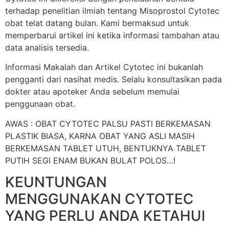
terhadap penelitian ilmiah tentang Misoprostol Cytotec
obat telat datang bulan. Kami bermaksud untuk
memperbarui artikel ini ketika informasi tambahan atau
data analisis tersedia.
Informasi Makalah dan Artikel Cytotec ini bukanlah
pengganti dari nasihat medis. Selalu konsultasikan pada
dokter atau apoteker Anda sebelum memulai
penggunaan obat.
AWAS : OBAT CYTOTEC PALSU PASTI BERKEMASAN
PLASTIK BIASA, KARNA OBAT YANG ASLI MASIH
BERKEMASAN TABLET UTUH, BENTUKNYA TABLET
PUTIH SEGI ENAM BUKAN BULAT POLOS…!
KEUNTUNGAN
MENGGUNAKAN CYTOTEC
YANG PERLU ANDA KETAHUI