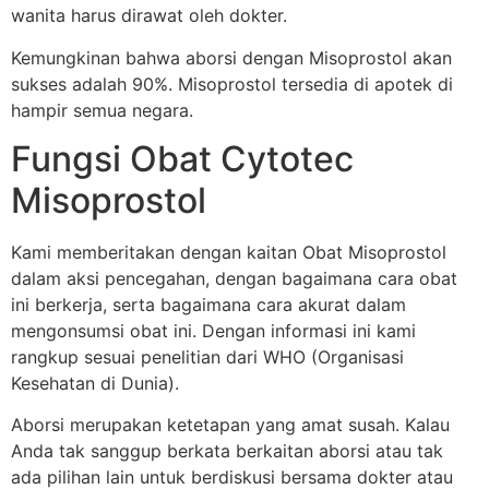
wanita harus dirawat oleh dokter.
Kemungkinan bahwa aborsi dengan Misoprostol akan
sukses adalah 90%. Misoprostol tersedia di apotek di
hampir semua negara.
Fungsi Obat Cytotec
Misoprostol
Kami memberitakan dengan kaitan Obat Misoprostol
dalam aksi pencegahan, dengan bagaimana cara obat
ini berkerja, serta bagaimana cara akurat dalam
mengonsumsi obat ini. Dengan informasi ini kami
rangkup sesuai penelitian dari WHO (Organisasi
Kesehatan di Dunia).
Aborsi merupakan ketetapan yang amat susah. Kalau
Anda tak sanggup berkata berkaitan aborsi atau tak
ada pilihan lain untuk berdiskusi bersama dokter atau