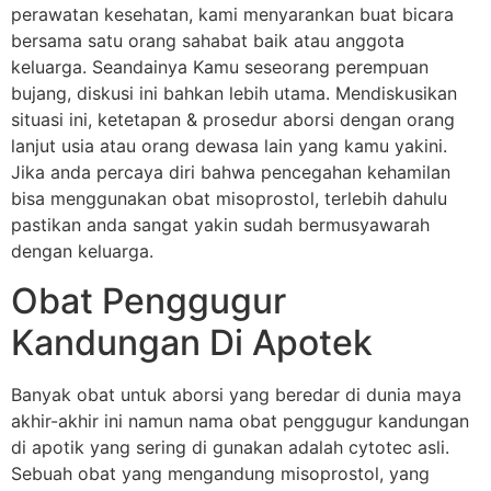
perawatan kesehatan, kami menyarankan buat bicara
bersama satu orang sahabat baik atau anggota
keluarga. Seandainya Kamu seseorang perempuan
bujang, diskusi ini bahkan lebih utama. Mendiskusikan
situasi ini, ketetapan & prosedur aborsi dengan orang
lanjut usia atau orang dewasa lain yang kamu yakini.
Jika anda percaya diri bahwa pencegahan kehamilan
bisa menggunakan obat misoprostol, terlebih dahulu
pastikan anda sangat yakin sudah bermusyawarah
dengan keluarga.
Obat Penggugur
Kandungan Di Apotek
Banyak obat untuk aborsi yang beredar di dunia maya
akhir-akhir ini namun nama obat penggugur kandungan
di apotik yang sering di gunakan adalah cytotec asli.
Sebuah obat yang mengandung misoprostol, yang