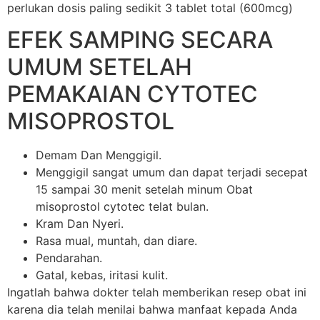
perlukan dosis paling sedikit 3 tablet total (600mcg)
EFEK SAMPING SECARA
UMUM SETELAH
PEMAKAIAN CYTOTEC
MISOPROSTOL
Demam Dan Menggigil.
Menggigil sangat umum dan dapat terjadi secepat
15 sampai 30 menit setelah minum Obat
misoprostol cytotec telat bulan.
Kram Dan Nyeri.
Rasa mual, muntah, dan diare.
Pendarahan.
Gatal, kebas, iritasi kulit.
Ingatlah bahwa dokter telah memberikan resep obat ini
karena dia telah menilai bahwa manfaat kepada Anda