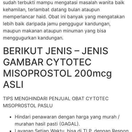
sudah terbukti mampu mengatasi masalah wanita baik
kehamilan, terlambat datang bulan ataupun
memperlancar haid. Obat ini banyak yang mengatakan
lebih baik daripada jamu penggugur kandungan,
maupun makanan ataupun minuman yang bisa
menggugurkan kandungan.
BERIKUT JENIS – JENIS
GAMBAR CYTOTEC
MISOPROSTOL 200mcg
ASLI
TIPS MENGHINDARI PENJUAL OBAT CYTOTEC
MISOPROSTOL PASLU
Hindari penawaran dengan harga yang murah /
murahan hasil pasti (GAGAL).
Layanan Setiap Waktu, bisa di TLP, dengan Respon