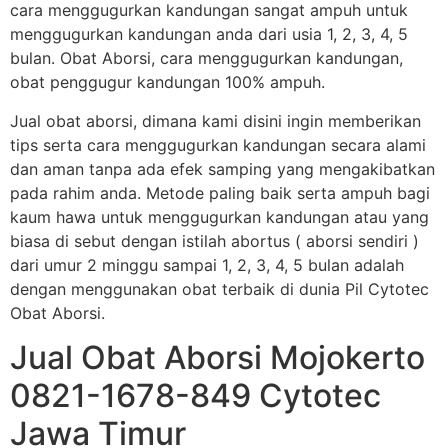
cara menggugurkan kandungan sangat ampuh untuk
menggugurkan kandungan anda dari usia 1, 2, 3, 4, 5
bulan. Obat Aborsi, cara menggugurkan kandungan,
obat penggugur kandungan 100% ampuh.
Jual obat aborsi, dimana kami disini ingin memberikan
tips serta cara menggugurkan kandungan secara alami
dan aman tanpa ada efek samping yang mengakibatkan
pada rahim anda. Metode paling baik serta ampuh bagi
kaum hawa untuk menggugurkan kandungan atau yang
biasa di sebut dengan istilah abortus ( aborsi sendiri )
dari umur 2 minggu sampai 1, 2, 3, 4, 5 bulan adalah
dengan menggunakan obat terbaik di dunia Pil Cytotec
Obat Aborsi.
Jual Obat Aborsi Mojokerto
0821-1678-849 Cytotec
Jawa Timur