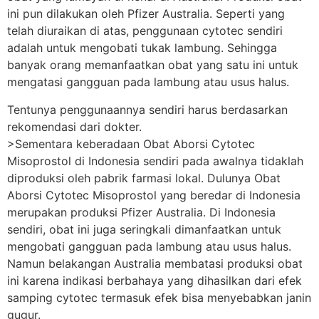
ini pun dilakukan oleh Pfizer Australia. Seperti yang
telah diuraikan di atas, penggunaan cytotec sendiri
adalah untuk mengobati tukak lambung. Sehingga
banyak orang memanfaatkan obat yang satu ini untuk
mengatasi gangguan pada lambung atau usus halus.
Tentunya penggunaannya sendiri harus berdasarkan
rekomendasi dari dokter.
>Sementara keberadaan Obat Aborsi Cytotec
Misoprostol di Indonesia sendiri pada awalnya tidaklah
diproduksi oleh pabrik farmasi lokal. Dulunya Obat
Aborsi Cytotec Misoprostol yang beredar di Indonesia
merupakan produksi Pfizer Australia. Di Indonesia
sendiri, obat ini juga seringkali dimanfaatkan untuk
mengobati gangguan pada lambung atau usus halus.
Namun belakangan Australia membatasi produksi obat
ini karena indikasi berbahaya yang dihasilkan dari efek
samping cytotec termasuk efek bisa menyebabkan janin
gugur.