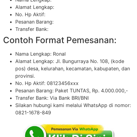
Alamat Lengkap:
No. Hp Aktif:
Pesanan Barang:
Transfer Bank:
Contoh Format Pemesanan:
Nama Lengkap: Ronal
Alamat Lengkap: Jl. Bungurraya No. 108, (kode
pos) desa, kelurahan, kecamatan, kabupaten, dan
provinsi.
No. Hp Aktif: 08123456xxx
Pesanan Barang: Paket TUNTAS, Rp. 4.000.000,-
Transfer Bank: Via Bank BRI/BNI
Silakan hubungi kami melalui WhatsApp di nomor:
0821-1678-849