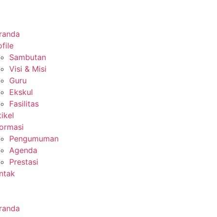
randa
file
Sambutan
Visi & Misi
Guru
Ekskul
Fasilitas
tikel
formasi
Pengumuman
Agenda
Prestasi
ntak
randa