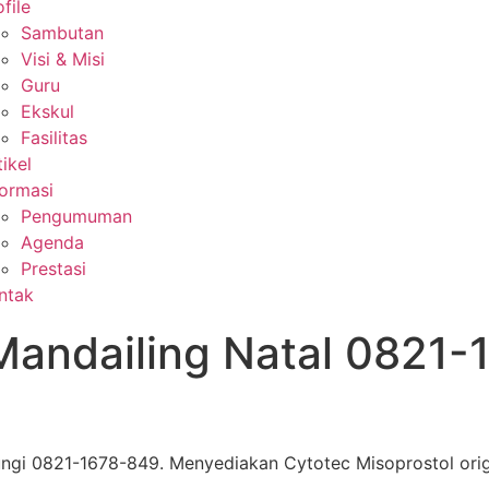
file
Sambutan
Visi & Misi
Guru
Ekskul
Fasilitas
tikel
formasi
Pengumuman
Agenda
Prestasi
ntak
 Mandailing Natal 0821
ungi 0821-1678-849. Menyediakan Cytotec Misoprostol origi