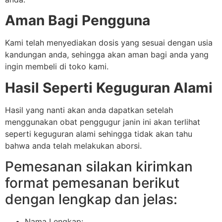
Aman Bagi Pengguna
Kami telah menyediakan dosis yang sesuai dengan usia
kandungan anda, sehingga akan aman bagi anda yang
ingin membeli di toko kami.
Hasil Seperti Keguguran Alami
Hasil yang nanti akan anda dapatkan setelah
menggunakan obat penggugur janin ini akan terlihat
seperti keguguran alami sehingga tidak akan tahu
bahwa anda telah melakukan aborsi.
Pemesanan silakan kirimkan
format pemesanan berikut
dengan lengkap dan jelas:
Nama Lengkap: