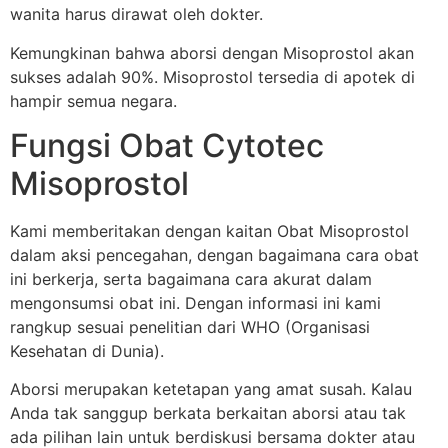
wanita harus dirawat oleh dokter.
Kemungkinan bahwa aborsi dengan Misoprostol akan
sukses adalah 90%. Misoprostol tersedia di apotek di
hampir semua negara.
Fungsi Obat Cytotec
Misoprostol
Kami memberitakan dengan kaitan Obat Misoprostol
dalam aksi pencegahan, dengan bagaimana cara obat
ini berkerja, serta bagaimana cara akurat dalam
mengonsumsi obat ini. Dengan informasi ini kami
rangkup sesuai penelitian dari WHO (Organisasi
Kesehatan di Dunia).
Aborsi merupakan ketetapan yang amat susah. Kalau
Anda tak sanggup berkata berkaitan aborsi atau tak
ada pilihan lain untuk berdiskusi bersama dokter atau