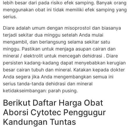
lebih besar dari pada risiko efek samping. Banyak orang
menggunakan obat ini tidak memiliki efek samping yang
serius.
Diare adalah umum dengan misoprostol dan biasanya
terjadi sekitar dua minggu setelah Anda mulai
mengambil, dan berlangsung selama sekitar satu
minggu. Pastikan untuk menjaga asupan cairan dan
mineral / elektrolit untuk mencegah dehidrasi . Diare
persisten kadang-kadang dapat menyebabkan kerugian
besar cairan tubuh dan mineral. Katakan kepada dokter
Anda segera jika Anda mengembangkan semua ini
serius tanda-tanda dehidrasi dan mineral
ketidakseimbangan: parah pusing.
Berikut Daftar Harga Obat
Aborsi Cytotec Penggugur
Kandungan Tuntas