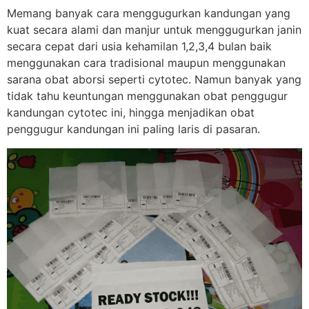
Memang banyak cara menggugurkan kandungan yang
kuat secara alami dan manjur untuk menggugurkan janin
secara cepat dari usia kehamilan 1,2,3,4 bulan baik
menggunakan cara tradisional maupun menggunakan
sarana obat aborsi seperti cytotec. Namun banyak yang
tidak tahu keuntungan menggunakan obat penggugur
kandungan cytotec ini, hingga menjadikan obat
penggugur kandungan ini paling laris di pasaran.