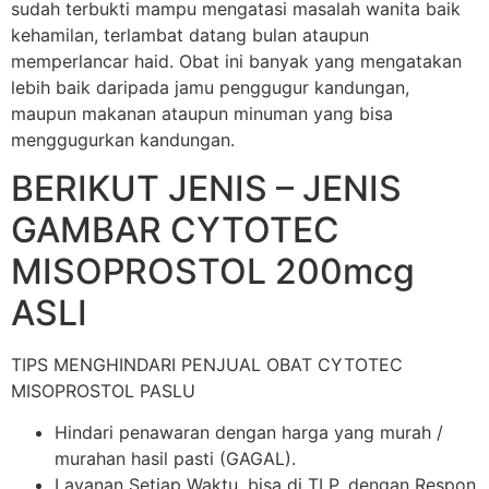
sudah terbukti mampu mengatasi masalah wanita baik
kehamilan, terlambat datang bulan ataupun
memperlancar haid. Obat ini banyak yang mengatakan
lebih baik daripada jamu penggugur kandungan,
maupun makanan ataupun minuman yang bisa
menggugurkan kandungan.
BERIKUT JENIS – JENIS
GAMBAR CYTOTEC
MISOPROSTOL 200mcg
ASLI
TIPS MENGHINDARI PENJUAL OBAT CYTOTEC
MISOPROSTOL PASLU
Hindari penawaran dengan harga yang murah /
murahan hasil pasti (GAGAL).
Layanan Setiap Waktu, bisa di TLP, dengan Respon