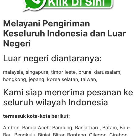
Melayani Pengiriman
Keseluruh Indonesia dan Luar
Negeri
Luar negeri diantaranya:
malaysia, singapura, timor leste, brunei darussalam,
hongkong, jepang, korea selatan, taiwan,
Kami siap menerima pesanan ke
seluruh wilayah Indonesia
termasuk kota-kota berikut:
Ambon, Banda Aceh, Bandung, Banjarbaru, Batam, Bau-
Bau, Bengkulu, Binjai, Blitar, Bontang, Cilegon, Cirebon,