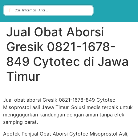
Jual Obat Aborsi
Gresik 0821-1678-
849 Cytotec di Jawa
Timur
Jual obat aborsi Gresik 0821-1678-849 Cytotec
Misoprostol asli Jawa Timur. Solusi medis terbaik untuk
menggugurkan kandungan dengan aman tanpa efek
samping berat.
Apotek Penjual Obat Aborsi Cytotec Misoprostol Asli,