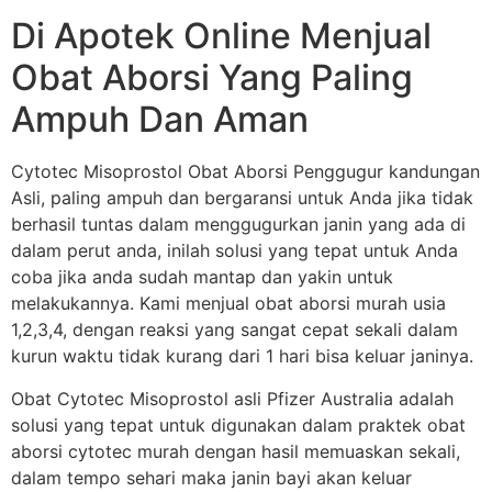
Di Apotek Online Menjual
Obat Aborsi Yang Paling
Ampuh Dan Aman
Cytotec Misoprostol Obat Aborsi Penggugur kandungan
Asli, paling ampuh dan bergaransi untuk Anda jika tidak
berhasil tuntas dalam menggugurkan janin yang ada di
dalam perut anda, inilah solusi yang tepat untuk Anda
coba jika anda sudah mantap dan yakin untuk
melakukannya. Kami menjual obat aborsi murah usia
1,2,3,4, dengan reaksi yang sangat cepat sekali dalam
kurun waktu tidak kurang dari 1 hari bisa keluar janinya.
Obat Cytotec Misoprostol asli Pfizer Australia adalah
solusi yang tepat untuk digunakan dalam praktek obat
aborsi cytotec murah dengan hasil memuaskan sekali,
dalam tempo sehari maka janin bayi akan keluar