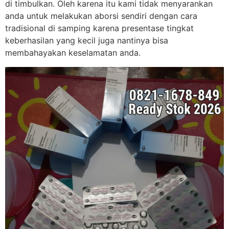
di timbulkan. Oleh karena itu kami tidak menyarankan
anda untuk melakukan aborsi sendiri dengan cara
tradisional di samping karena presentase tingkat
keberhasilan yang kecil juga nantinya bisa
membahayakan keselamatan anda.