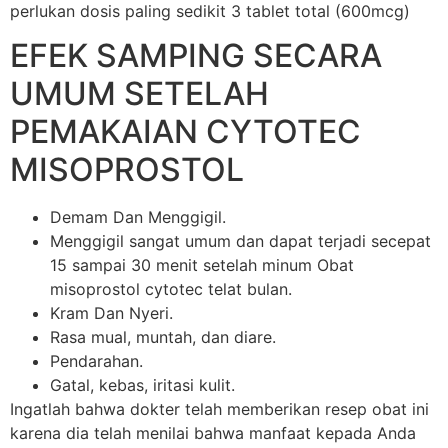
perlukan dosis paling sedikit 3 tablet total (600mcg)
EFEK SAMPING SECARA
UMUM SETELAH
PEMAKAIAN CYTOTEC
MISOPROSTOL
Demam Dan Menggigil.
Menggigil sangat umum dan dapat terjadi secepat
15 sampai 30 menit setelah minum Obat
misoprostol cytotec telat bulan.
Kram Dan Nyeri.
Rasa mual, muntah, dan diare.
Pendarahan.
Gatal, kebas, iritasi kulit.
Ingatlah bahwa dokter telah memberikan resep obat ini
karena dia telah menilai bahwa manfaat kepada Anda