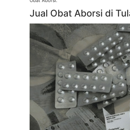
Obat Aborsi.
Jual Obat Aborsi di T