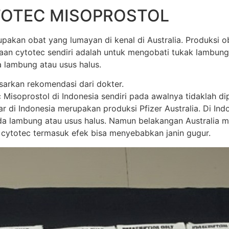
TOTEC MISOPROSTOL
akan obat yang lumayan di kenal di Australia. Produksi oba
unaan cytotec sendiri adalah untuk mengobati tukak lamb
 lambung atau usus halus.
sarkan rekomendasi dari dokter.
soprostol di Indonesia sendiri pada awalnya tidaklah dipr
di Indonesia merupakan produksi Pfizer Australia. Di Indone
 lambung atau usus halus. Namun belakangan Australia mem
 cytotec termasuk efek bisa menyebabkan janin gugur.