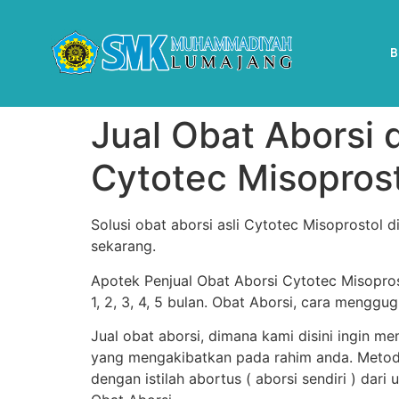
B
Jual Obat Aborsi
Cytotec Misopros
Solusi obat aborsi asli Cytotec Misoprostol 
sekarang.
Apotek Penjual Obat Aborsi Cytotec Misopro
1, 2, 3, 4, 5 bulan. Obat Aborsi, cara men
Jual obat aborsi, dimana kami disini ingin 
yang mengakibatkan pada rahim anda. Metod
dengan istilah abortus ( aborsi sendiri ) dar