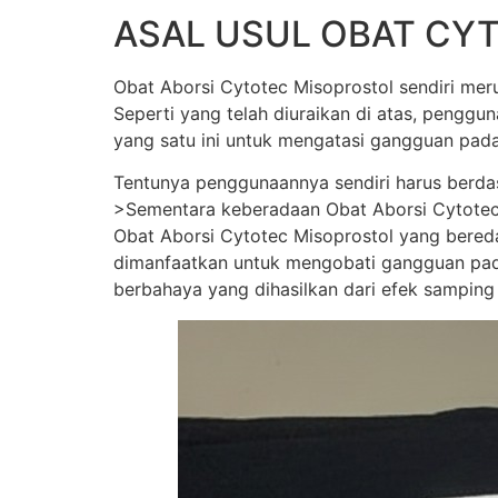
ASAL USUL OBAT CY
Obat Aborsi Cytotec Misoprostol sendiri merup
Seperti yang telah diuraikan di atas, pengg
yang satu ini untuk mengatasi gangguan pada
Tentunya penggunaannya sendiri harus berda
>Sementara keberadaan Obat Aborsi Cytotec Mi
Obat Aborsi Cytotec Misoprostol yang beredar 
dimanfaatkan untuk mengobati gangguan pada
berbahaya yang dihasilkan dari efek samping