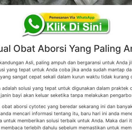
ual Obat Aborsi Yang Paling
andungan Asli, paling ampuh dan bergaransi untuk Anda ji
olusi yang tepat untuk Anda coba jika anda sudah mantap d
 yang sangat cepat sekali dalam kurun waktu tidak kurang dar
ia adalah solusi yang tepat untuk digunakan dalam praktek 
anin bayi akan keluar seketika tanpa melakukan pengarbos
 obat aborsi cytotec yang beredar sekarang ini dan banya
 anda mencari informasi tentang itu, baru hari ini anda m
a untuk memberikan solusi terbaik untuk Anda. Maka dari 
 membaca terlebih dahulu sebelum memastikan untuk membel