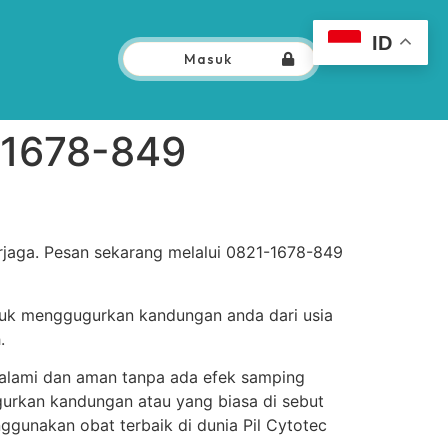
ID
Masuk
-1678-849
terjaga. Pesan sekarang melalui 0821-1678-849
tuk menggugurkan kandungan anda dari usia
.
a alami dan aman tanpa ada efek samping
urkan kandungan atau yang biasa di sebut
nggunakan obat terbaik di dunia Pil Cytotec