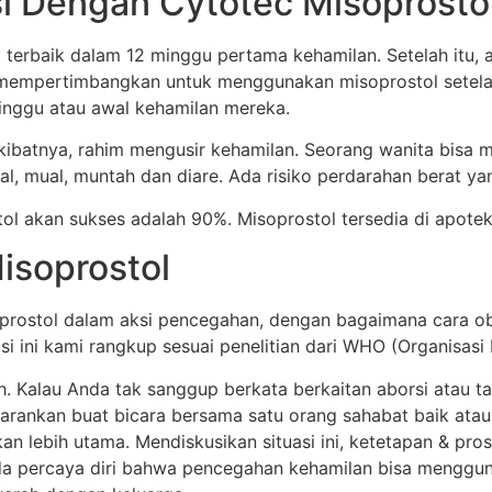
 Dengan Cytotec Misoprostol
 terbaik dalam 12 minggu pertama kehamilan. Setelah itu, 
 mempertimbangkan untuk menggunakan misoprostol setelah
 minggu atau awal kehamilan mereka.
kibatnya, rahim mengusir kehamilan. Seorang wanita bisa
al, mual, muntah dan diare. Ada risiko perdarahan berat ya
l akan sukses adalah 90%. Misoprostol tersedia di apotek
isoprostol
rostol dalam aksi pencegahan, dengan bagaimana cara obat
 ini kami rangkup sesuai penelitian dari WHO (Organisasi 
 Kalau Anda tak sanggup berkata berkaitan aborsi atau tak
arankan buat bicara bersama satu orang sahabat baik ata
an lebih utama. Mendiskusikan situasi ini, ketetapan & pros
da percaya diri bahwa pencegahan kehamilan bisa mengguna