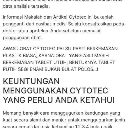
data analisis tersedia.
Informasi Makalah dan Artikel Cytotec ini bukanlah
pengganti dari nasihat medis. Selalu konsultasikan pada
dokter atau apoteker Anda sebelum memulai
penggunaan obat.
AWAS : OBAT CYTOTEC PALSU PASTI BERKEMASAN
PLASTIK BIASA, KARNA OBAT YANG ASLI MASIH
BERKEMASAN TABLET UTUH, BENTUKNYA TABLET
PUTIH SEGI ENAM BUKAN BULAT POLOS…!
KEUNTUNGAN
MENGGUNAKAN CYTOTEC
YANG PERLU ANDA KETAHUI
Memang banyak cara menggugurkan kandungan yang
kuat secara alami dan manjur untuk menggugurkan janin
secara cepat dari usia kehamilan 1,2,3,4 bulan baik