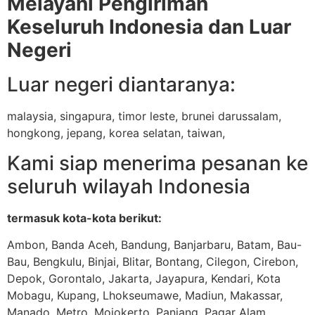
Melayani Pengiriman
Keseluruh Indonesia dan Luar
Negeri
Luar negeri diantaranya:
malaysia, singapura, timor leste, brunei darussalam,
hongkong, jepang, korea selatan, taiwan,
Kami siap menerima pesanan ke
seluruh wilayah Indonesia
termasuk kota-kota berikut:
Ambon, Banda Aceh, Bandung, Banjarbaru, Batam, Bau-
Bau, Bengkulu, Binjai, Blitar, Bontang, Cilegon, Cirebon,
Depok, Gorontalo, Jakarta, Jayapura, Kendari, Kota
Mobagu, Kupang, Lhokseumawe, Madiun, Makassar,
Manado, Metro, Mojokerto, Panjang, Pagar Alam,