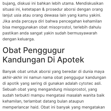
bujang, diskusi ini bahkan lebih utama. Mendiskusikan
situasi ini, ketetapan & prosedur aborsi dengan orang
lanjut usia atau orang dewasa lain yang kamu yakini.
Jika anda percaya diri bahwa pencegahan kehamilan
bisa menggunakan obat misoprostol, terlebih dahulu
pastikan anda sangat yakin sudah bermusyawarah
dengan keluarga.
Obat Penggugur
Kandungan Di Apotek
Banyak obat untuk aborsi yang beredar di dunia maya
akhir-akhir ini namun nama obat penggugur kandungan
di apotik yang sering di gunakan adalah cytotec asli.
Sebuah obat yang mengandung misoprostol, yang
sudah terbukti mampu mengatasi masalah wanita baik
kehamilan, terlambat datang bulan ataupun
memperlancar haid. Obat ini banyak yang mengatakan