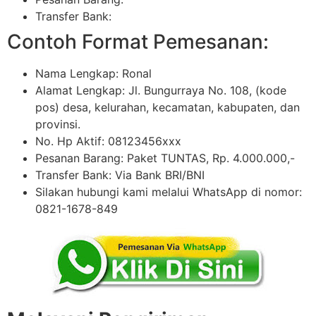
Transfer Bank:
Contoh Format Pemesanan:
Nama Lengkap: Ronal
Alamat Lengkap: Jl. Bungurraya No. 108, (kode
pos) desa, kelurahan, kecamatan, kabupaten, dan
provinsi.
No. Hp Aktif: 08123456xxx
Pesanan Barang: Paket TUNTAS, Rp. 4.000.000,-
Transfer Bank: Via Bank BRI/BNI
Silakan hubungi kami melalui WhatsApp di nomor:
0821-1678-849