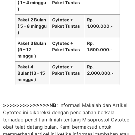
( 1 – 4 minggu
Paket Tuntas
)
Paket 2 Bulan
Cytotec +
Rp.
( 5 – 8 minggu
Paket Tuntas
1.000.000.-
)
Paket 3 Bulan
Cytotec +
Rp.
(9 – 12
Paket Tuntas
1.500.000.-
minggu )
Paket 4
Cytotec +
Rp.
Bulan(13 – 15
Paket Tuntas
2.000.000.-
minggu )
>>>>>>>>>>>>>>NB:
Informasi Makalah dan Artikel
Cytotec ini dikoreksi dengan penelaahan berkala
terhadap penelitian ilmiah tentang Misoprostol Cytotec
obat telat datang bulan. Kami bermaksud untuk
memperbarui artikel ini ketika informasi tambahan atau