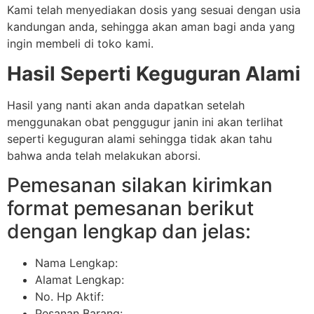
Kami telah menyediakan dosis yang sesuai dengan usia
kandungan anda, sehingga akan aman bagi anda yang
ingin membeli di toko kami.
Hasil Seperti Keguguran Alami
Hasil yang nanti akan anda dapatkan setelah
menggunakan obat penggugur janin ini akan terlihat
seperti keguguran alami sehingga tidak akan tahu
bahwa anda telah melakukan aborsi.
Pemesanan silakan kirimkan
format pemesanan berikut
dengan lengkap dan jelas:
Nama Lengkap:
Alamat Lengkap:
No. Hp Aktif:
Pesanan Barang: