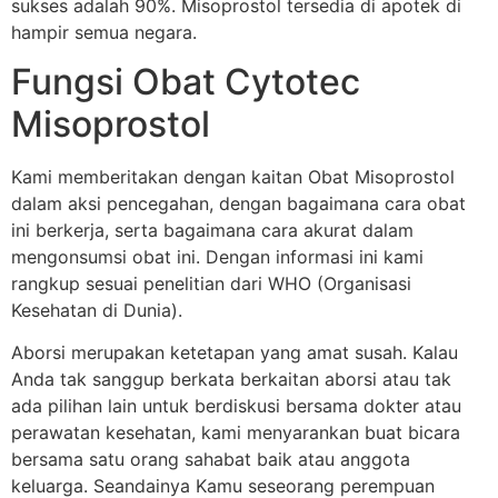
sukses adalah 90%. Misoprostol tersedia di apotek di
hampir semua negara.
Fungsi Obat Cytotec
Misoprostol
Kami memberitakan dengan kaitan Obat Misoprostol
dalam aksi pencegahan, dengan bagaimana cara obat
ini berkerja, serta bagaimana cara akurat dalam
mengonsumsi obat ini. Dengan informasi ini kami
rangkup sesuai penelitian dari WHO (Organisasi
Kesehatan di Dunia).
Aborsi merupakan ketetapan yang amat susah. Kalau
Anda tak sanggup berkata berkaitan aborsi atau tak
ada pilihan lain untuk berdiskusi bersama dokter atau
perawatan kesehatan, kami menyarankan buat bicara
bersama satu orang sahabat baik atau anggota
keluarga. Seandainya Kamu seseorang perempuan