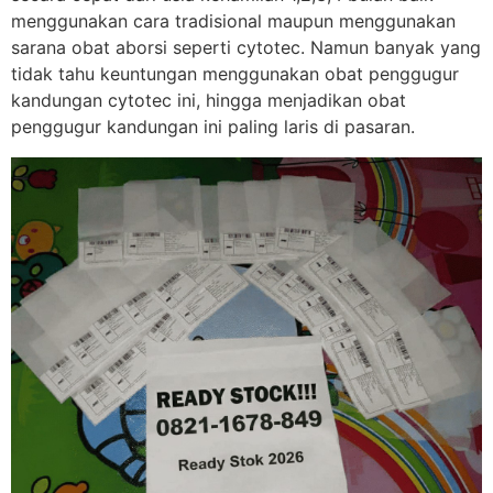
menggunakan cara tradisional maupun menggunakan
sarana obat aborsi seperti cytotec. Namun banyak yang
tidak tahu keuntungan menggunakan obat penggugur
kandungan cytotec ini, hingga menjadikan obat
penggugur kandungan ini paling laris di pasaran.