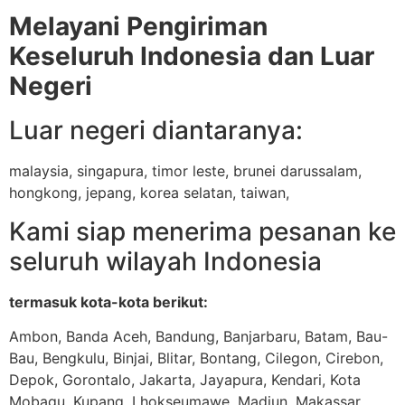
Melayani Pengiriman
Keseluruh Indonesia dan Luar
Negeri
Luar negeri diantaranya:
malaysia, singapura, timor leste, brunei darussalam,
hongkong, jepang, korea selatan, taiwan,
Kami siap menerima pesanan ke
seluruh wilayah Indonesia
termasuk kota-kota berikut:
Ambon, Banda Aceh, Bandung, Banjarbaru, Batam, Bau-
Bau, Bengkulu, Binjai, Blitar, Bontang, Cilegon, Cirebon,
Depok, Gorontalo, Jakarta, Jayapura, Kendari, Kota
Mobagu, Kupang, Lhokseumawe, Madiun, Makassar,