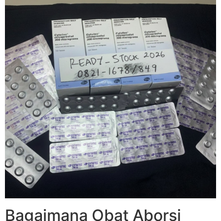
Bagaimana Obat Aborsi