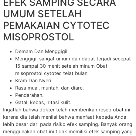
EFEK SAMPING SECARA
UMUM SETELAH
PEMAKAIAN CYTOTEC
MISOPROSTOL
Demam Dan Menggigil.
Menggigil sangat umum dan dapat terjadi secepat
15 sampai 30 menit setelah minum Obat
misoprostol cytotec telat bulan.
Kram Dan Nyeri.
Rasa mual, muntah, dan diare.
Pendarahan.
Gatal, kebas, iritasi kulit.
Ingatlah bahwa dokter telah memberikan resep obat ini
karena dia telah menilai bahwa manfaat kepada Anda
lebih besar dari pada risiko efek samping. Banyak orang
menggunakan obat ini tidak memiliki efek samping yang