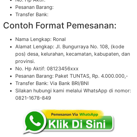
Pesanan Barang:
Transfer Bank:
Contoh Format Pemesanan:
Nama Lengkap: Ronal
Alamat Lengkap: Jl. Bungurraya No. 108, (kode
pos) desa, kelurahan, kecamatan, kabupaten, dan
provinsi.
No. Hp Aktif: 08123456xxx
Pesanan Barang: Paket TUNTAS, Rp. 4.000.000,-
Transfer Bank: Via Bank BRI/BNI
Silakan hubungi kami melalui WhatsApp di nomor:
0821-1678-849