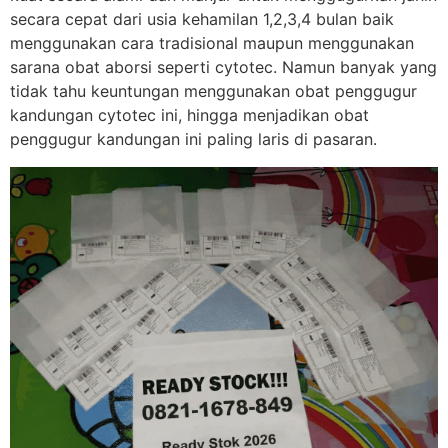
secara cepat dari usia kehamilan 1,2,3,4 bulan baik
menggunakan cara tradisional maupun menggunakan
sarana obat aborsi seperti cytotec. Namun banyak yang
tidak tahu keuntungan menggunakan obat penggugur
kandungan cytotec ini, hingga menjadikan obat
penggugur kandungan ini paling laris di pasaran.