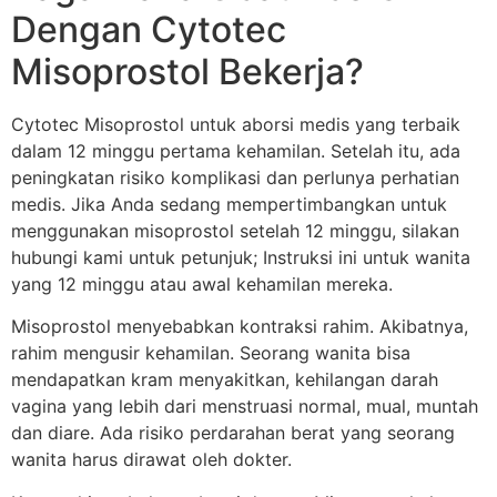
Dengan Cytotec
Misoprostol Bekerja?
Cytotec Misoprostol untuk aborsi medis yang terbaik
dalam 12 minggu pertama kehamilan. Setelah itu, ada
peningkatan risiko komplikasi dan perlunya perhatian
medis. Jika Anda sedang mempertimbangkan untuk
menggunakan misoprostol setelah 12 minggu, silakan
hubungi kami untuk petunjuk; Instruksi ini untuk wanita
yang 12 minggu atau awal kehamilan mereka.
Misoprostol menyebabkan kontraksi rahim. Akibatnya,
rahim mengusir kehamilan. Seorang wanita bisa
mendapatkan kram menyakitkan, kehilangan darah
vagina yang lebih dari menstruasi normal, mual, muntah
dan diare. Ada risiko perdarahan berat yang seorang
wanita harus dirawat oleh dokter.