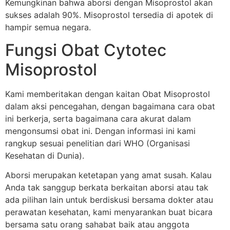
Kemungkinan bahwa aborsi dengan Misoprostol akan
sukses adalah 90%. Misoprostol tersedia di apotek di
hampir semua negara.
Fungsi Obat Cytotec
Misoprostol
Kami memberitakan dengan kaitan Obat Misoprostol
dalam aksi pencegahan, dengan bagaimana cara obat
ini berkerja, serta bagaimana cara akurat dalam
mengonsumsi obat ini. Dengan informasi ini kami
rangkup sesuai penelitian dari WHO (Organisasi
Kesehatan di Dunia).
Aborsi merupakan ketetapan yang amat susah. Kalau
Anda tak sanggup berkata berkaitan aborsi atau tak
ada pilihan lain untuk berdiskusi bersama dokter atau
perawatan kesehatan, kami menyarankan buat bicara
bersama satu orang sahabat baik atau anggota