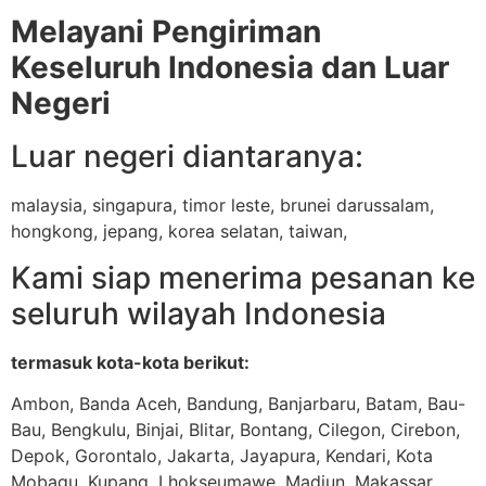
Melayani Pengiriman
Keseluruh Indonesia dan Luar
Negeri
Luar negeri diantaranya:
malaysia, singapura, timor leste, brunei darussalam,
hongkong, jepang, korea selatan, taiwan,
Kami siap menerima pesanan ke
seluruh wilayah Indonesia
termasuk kota-kota berikut:
Ambon, Banda Aceh, Bandung, Banjarbaru, Batam, Bau-
Bau, Bengkulu, Binjai, Blitar, Bontang, Cilegon, Cirebon,
Depok, Gorontalo, Jakarta, Jayapura, Kendari, Kota
Mobagu, Kupang, Lhokseumawe, Madiun, Makassar,