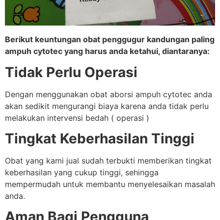
Berikut keuntungan obat penggugur kandungan paling
ampuh cytotec yang harus anda ketahui, diantaranya:
Tidak Perlu Operasi
Dengan menggunakan obat aborsi ampuh cytotec anda
akan sedikit mengurangi biaya karena anda tidak perlu
melakukan intervensi bedah ( operasi )
Tingkat Keberhasilan Tinggi
Obat yang kami jual sudah terbukti memberikan tingkat
keberhasilan yang cukup tinggi, sehingga
mempermudah untuk membantu menyelesaikan masalah
anda.
Aman Bagi Pengguna