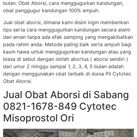
bulan. Obat Aborsi, cara menggugurkan kandungan,
obat penggugur kandungan 100% ampuh.
Jual obat aborsi, dimana kami disini ingin memberikan
tips serta cara menggugurkan kandungan secara alami
dan aman tanpa ada efek samping yang mengakibatkan
pada rahim anda. Metode paling baik serta ampuh bagi
kaum hawa untuk menggugurkan kandungan atau yang
biasa di sebut dengan istilah abortus ( aborsi sendiri )
dari umur 2 minggu sampai 1, 2, 3, 4, 5 bulan adalah
dengan menggunakan obat terbaik di dunia Pil Cytotec
Obat Aborsi.
Jual Obat Aborsi di Sabang
0821-1678-849 Cytotec
Misoprostol Ori