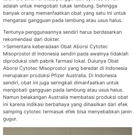
adalah untuk mengobati tukak lambung. Sehingga
banyak orang memanfaatkan obat yang satu ini untuk
mengatasi gangguan pada lambung atau usus halus.
Tentunya penggunaannya sendiri harus berdasarkan
rekomendasi dari dokter.
>Sementara keberadaan Obat Aborsi Cytotec
Misoprostol di Indonesia sendiri pada awalnya tidaklah
diproduksi oleh pabrik farmasi lokal. Dulunya Obat
Aborsi Cytotec Misoprostol yang beredar di Indonesia
merupakan produksi Pfizer Australia. Di Indonesia
sendiri, obat ini juga seringkali dimanfaatkan untuk
mengobati gangguan pada lambung atau usus halus.
Namun belakangan Australia membatasi produksi obat
ini karena indikasi berbahaya yang dihasilkan dari efek
samping cytotec termasuk efek bisa menyebabkan janin
gugur.