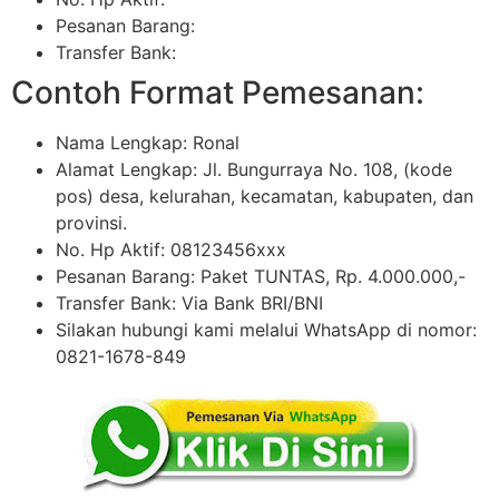
Pesanan Barang:
Transfer Bank:
Contoh Format Pemesanan:
Nama Lengkap: Ronal
Alamat Lengkap: Jl. Bungurraya No. 108, (kode
pos) desa, kelurahan, kecamatan, kabupaten, dan
provinsi.
No. Hp Aktif: 08123456xxx
Pesanan Barang: Paket TUNTAS, Rp. 4.000.000,-
Transfer Bank: Via Bank BRI/BNI
Silakan hubungi kami melalui WhatsApp di nomor:
0821-1678-849