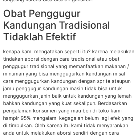
Obat Penggugur
Kandungan Tradisional
Tidaklah Efektif
kenapa kami mengatakan seperti itu? karena melakukan
tindakan aborsi dengan cara tradisional atau obat
penggugur tradisional yang memanfaatkan makanan /
minuman yang bisa menggugurkan kandungan misal
cara menggugurkan kandungan dengan sprite ataupun
jamu penggugur kandungan masih tidak bisa untuk
menggugurkan janin baik untuk kandungan yang lemah
bahkan kandungan yang kuat sekalipun. Berdasarkan
pengalaman konsumen yang mau beli di toko kami
hampir 95% mengalami kegagalan belum lagi efek yang
di timbulkan. Oleh karena itu kami tidak menyarankan
anda untuk melakukan aborsi sendiri dengan cara