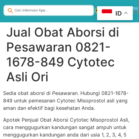
ID
Jual Obat Aborsi di
Pesawaran 0821-
1678-849 Cytotec
Asli Ori
Sedia obat aborsi di Pesawaran. Hubungi 0821-1678-
849 untuk pemesanan Cytotec Misoprostol asli yang
aman dan efektif bagi kesehatan Anda.
Apotek Penjual Obat Aborsi Cytotec Misoprostol Asli,
cara menggugurkan kandungan sangat ampuh untuk
menggugurkan kandungan anda dari usia 1, 2, 3, 4, 5