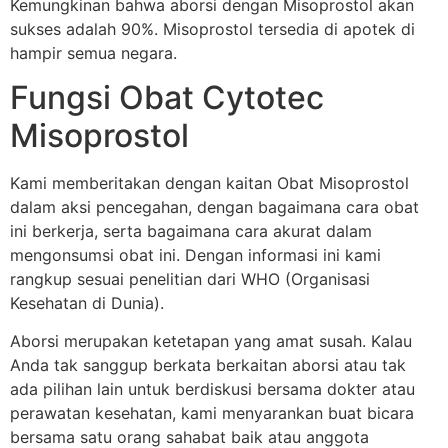
Kemungkinan bahwa aborsi dengan Misoprostol akan
sukses adalah 90%. Misoprostol tersedia di apotek di
hampir semua negara.
Fungsi Obat Cytotec
Misoprostol
Kami memberitakan dengan kaitan Obat Misoprostol
dalam aksi pencegahan, dengan bagaimana cara obat
ini berkerja, serta bagaimana cara akurat dalam
mengonsumsi obat ini. Dengan informasi ini kami
rangkup sesuai penelitian dari WHO (Organisasi
Kesehatan di Dunia).
Aborsi merupakan ketetapan yang amat susah. Kalau
Anda tak sanggup berkata berkaitan aborsi atau tak
ada pilihan lain untuk berdiskusi bersama dokter atau
perawatan kesehatan, kami menyarankan buat bicara
bersama satu orang sahabat baik atau anggota