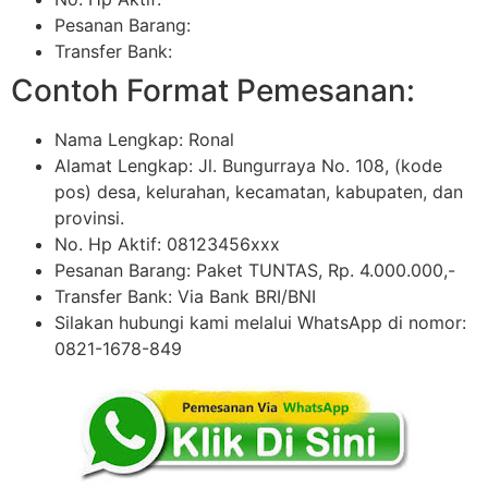
Pesanan Barang:
Transfer Bank:
Contoh Format Pemesanan:
Nama Lengkap: Ronal
Alamat Lengkap: Jl. Bungurraya No. 108, (kode
pos) desa, kelurahan, kecamatan, kabupaten, dan
provinsi.
No. Hp Aktif: 08123456xxx
Pesanan Barang: Paket TUNTAS, Rp. 4.000.000,-
Transfer Bank: Via Bank BRI/BNI
Silakan hubungi kami melalui WhatsApp di nomor:
0821-1678-849