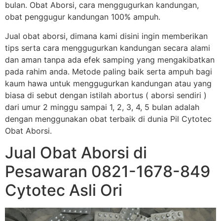
bulan. Obat Aborsi, cara menggugurkan kandungan,
obat penggugur kandungan 100% ampuh.
Jual obat aborsi, dimana kami disini ingin memberikan
tips serta cara menggugurkan kandungan secara alami
dan aman tanpa ada efek samping yang mengakibatkan
pada rahim anda. Metode paling baik serta ampuh bagi
kaum hawa untuk menggugurkan kandungan atau yang
biasa di sebut dengan istilah abortus ( aborsi sendiri )
dari umur 2 minggu sampai 1, 2, 3, 4, 5 bulan adalah
dengan menggunakan obat terbaik di dunia Pil Cytotec
Obat Aborsi.
Jual Obat Aborsi di
Pesawaran 0821-1678-849
Cytotec Asli Ori