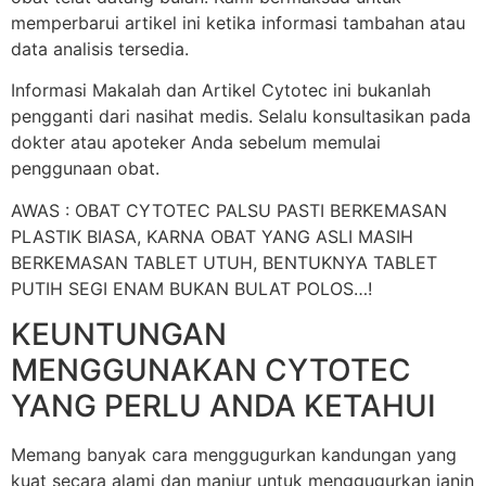
memperbarui artikel ini ketika informasi tambahan atau
data analisis tersedia.
Informasi Makalah dan Artikel Cytotec ini bukanlah
pengganti dari nasihat medis. Selalu konsultasikan pada
dokter atau apoteker Anda sebelum memulai
penggunaan obat.
AWAS : OBAT CYTOTEC PALSU PASTI BERKEMASAN
PLASTIK BIASA, KARNA OBAT YANG ASLI MASIH
BERKEMASAN TABLET UTUH, BENTUKNYA TABLET
PUTIH SEGI ENAM BUKAN BULAT POLOS…!
KEUNTUNGAN
MENGGUNAKAN CYTOTEC
YANG PERLU ANDA KETAHUI
Memang banyak cara menggugurkan kandungan yang
kuat secara alami dan manjur untuk menggugurkan janin