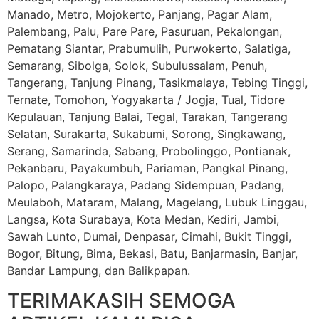
Manado, Metro, Mojokerto, Panjang, Pagar Alam,
Palembang, Palu, Pare Pare, Pasuruan, Pekalongan,
Pematang Siantar, Prabumulih, Purwokerto, Salatiga,
Semarang, Sibolga, Solok, Subulussalam, Penuh,
Tangerang, Tanjung Pinang, Tasikmalaya, Tebing Tinggi,
Ternate, Tomohon, Yogyakarta / Jogja, Tual, Tidore
Kepulauan, Tanjung Balai, Tegal, Tarakan, Tangerang
Selatan, Surakarta, Sukabumi, Sorong, Singkawang,
Serang, Samarinda, Sabang, Probolinggo, Pontianak,
Pekanbaru, Payakumbuh, Pariaman, Pangkal Pinang,
Palopo, Palangkaraya, Padang Sidempuan, Padang,
Meulaboh, Mataram, Malang, Magelang, Lubuk Linggau,
Langsa, Kota Surabaya, Kota Medan, Kediri, Jambi,
Sawah Lunto, Dumai, Denpasar, Cimahi, Bukit Tinggi,
Bogor, Bitung, Bima, Bekasi, Batu, Banjarmasin, Banjar,
Bandar Lampung, dan Balikpapan.
TERIMAKASIH SEMOGA