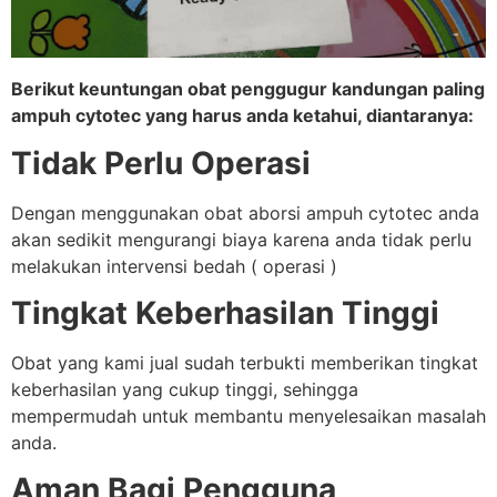
Berikut keuntungan obat penggugur kandungan paling
ampuh cytotec yang harus anda ketahui, diantaranya:
Tidak Perlu Operasi
Dengan menggunakan obat aborsi ampuh cytotec anda
akan sedikit mengurangi biaya karena anda tidak perlu
melakukan intervensi bedah ( operasi )
Tingkat Keberhasilan Tinggi
Obat yang kami jual sudah terbukti memberikan tingkat
keberhasilan yang cukup tinggi, sehingga
mempermudah untuk membantu menyelesaikan masalah
anda.
Aman Bagi Pengguna