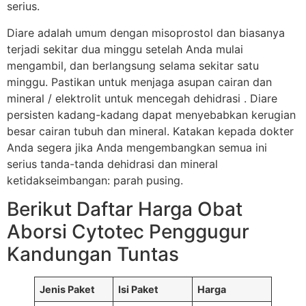
serius.
Diare adalah umum dengan misoprostol dan biasanya
terjadi sekitar dua minggu setelah Anda mulai
mengambil, dan berlangsung selama sekitar satu
minggu. Pastikan untuk menjaga asupan cairan dan
mineral / elektrolit untuk mencegah dehidrasi . Diare
persisten kadang-kadang dapat menyebabkan kerugian
besar cairan tubuh dan mineral. Katakan kepada dokter
Anda segera jika Anda mengembangkan semua ini
serius tanda-tanda dehidrasi dan mineral
ketidakseimbangan: parah pusing.
Berikut Daftar Harga Obat
Aborsi Cytotec Penggugur
Kandungan Tuntas
Jenis Paket
Isi Paket
Harga