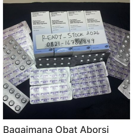
Bagaimana Obat Aborsi