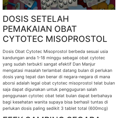
DOSIS SETELAH
PEMAKAIAN OBAT
CYTOTEC MISOPROSTOL
Dosis Obat Cytotec Misoprostol berbeda sesuai usia
kandungan anda 1-18 minggu sebagai obat cytotec
yang sudah terbukti sangat efektif Dan Manjur
mengatasi masalah terlambat datang bulan di perlukan
dosis yang tepat dan benar di negara-negara di mana
aborsi adalah legal obat cytotec misoprostol telat bulan
saja dapat digunakan untuk pengguguran salah
penggunaan cytotec obat telat bulan dapat berbahaya
bagi kesehatan wanita supaya bisa berhasil tuntas di
perlukan dosis paling sedikit 3 tablet total (600mcg)