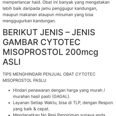
memperlancar haid. Obat ini banyak yang mengatakan
lebih baik daripada jamu penggugur kandungan,
maupun makanan ataupun minuman yang bisa
menggugurkan kandungan.
BERIKUT JENIS – JENIS
GAMBAR CYTOTEC
MISOPROSTOL 200mcg
ASLI
TIPS MENGHINDARI PENJUAL OBAT CYTOTEC
MISOPROSTOL PASLU
Hindari penawaran dengan harga yang murah /
murahan hasil pasti (GAGAL).
Layanan Setiap Waktu, bisa di TLP, dengan Respon
yang baik & cepat.
Mendapatkan No Resi Pengiriman supaya anda