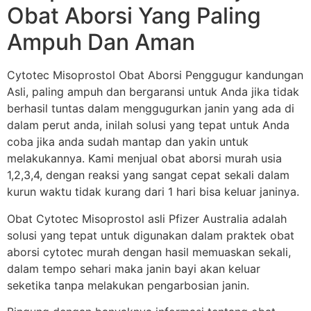
Obat Aborsi Yang Paling
Ampuh Dan Aman
Cytotec Misoprostol Obat Aborsi Penggugur kandungan
Asli, paling ampuh dan bergaransi untuk Anda jika tidak
berhasil tuntas dalam menggugurkan janin yang ada di
dalam perut anda, inilah solusi yang tepat untuk Anda
coba jika anda sudah mantap dan yakin untuk
melakukannya. Kami menjual obat aborsi murah usia
1,2,3,4, dengan reaksi yang sangat cepat sekali dalam
kurun waktu tidak kurang dari 1 hari bisa keluar janinya.
Obat Cytotec Misoprostol asli Pfizer Australia adalah
solusi yang tepat untuk digunakan dalam praktek obat
aborsi cytotec murah dengan hasil memuaskan sekali,
dalam tempo sehari maka janin bayi akan keluar
seketika tanpa melakukan pengarbosian janin.