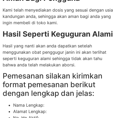
Kami telah menyediakan dosis yang sesuai dengan usia
kandungan anda, sehingga akan aman bagi anda yang
ingin membeli di toko kami.
Hasil Seperti Keguguran Alami
Hasil yang nanti akan anda dapatkan setelah
menggunakan obat penggugur janin ini akan terlihat
seperti keguguran alami sehingga tidak akan tahu
bahwa anda telah melakukan aborsi.
Pemesanan silakan kirimkan
format pemesanan berikut
dengan lengkap dan jelas:
Nama Lengkap:
Alamat Lengkap:
No. Hp Aktif: