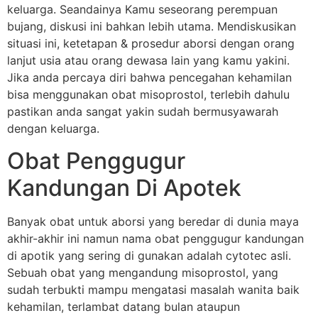
keluarga. Seandainya Kamu seseorang perempuan
bujang, diskusi ini bahkan lebih utama. Mendiskusikan
situasi ini, ketetapan & prosedur aborsi dengan orang
lanjut usia atau orang dewasa lain yang kamu yakini.
Jika anda percaya diri bahwa pencegahan kehamilan
bisa menggunakan obat misoprostol, terlebih dahulu
pastikan anda sangat yakin sudah bermusyawarah
dengan keluarga.
Obat Penggugur
Kandungan Di Apotek
Banyak obat untuk aborsi yang beredar di dunia maya
akhir-akhir ini namun nama obat penggugur kandungan
di apotik yang sering di gunakan adalah cytotec asli.
Sebuah obat yang mengandung misoprostol, yang
sudah terbukti mampu mengatasi masalah wanita baik
kehamilan, terlambat datang bulan ataupun