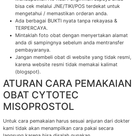
bisa cek melalui JNE/TIKI/POS terdekat untuk
mengetahui / memastikan orderan anda.
Ada berbagai BUKTI nyata tanpa rekayasa &
TERPERCAYA.
Mintaklah foto obat dengan menyertakan alamat
anda di sampingnya sebelum anda mentransfer
pembayaranya.
Jangan membeli obat di website yang tidak resmi,
karena website resmi tidak memakai kalimat
(blogspot).
ATURAN CARA PEMAKAIAN
OBAT CYTOTEC
MISOPROSTOL
Untuk cara pemakaian harus sesuai anjuran dari dokter
kami tidak akan menampilkan cara pakai secara
langsung karena bisa disalah gunakan.