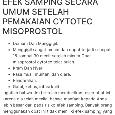
EFEK SAMPING SECARA
UMUM SETELAH
PEMAKAIAN CYTOTEC
MISOPROSTOL
Demam Dan Menggigil.
Menggigil sangat umum dan dapat terjadi secepat
15 sampai 30 menit setelah minum Obat
misoprostol cytotec telat bulan.
Kram Dan Nyeri.
Rasa mual, muntah, dan diare.
Pendarahan.
Gatal, kebas, iritasi kulit.
Ingatlah bahwa dokter telah memberikan resep obat ini
karena dia telah menilai bahwa manfaat kepada Anda
lebih besar dari pada risiko efek samping. Banyak orang
menggunakan obat ini tidak memiliki efek samping yang