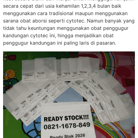
secara cepat dari usia kehamilan 1,2,3,4 bulan baik
menggunakan cara tradisional maupun menggunakan
sarana obat aborsi seperti cytotec. Namun banyak yang
tidak tahu keuntungan menggunakan obat penggugur
kandungan cytotec ini, hingga menjadikan obat
penggugur kandungan ini paling laris di pasaran.