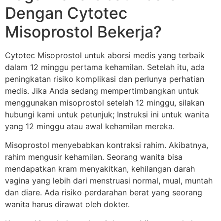
Dengan Cytotec
Misoprostol Bekerja?
Cytotec Misoprostol untuk aborsi medis yang terbaik
dalam 12 minggu pertama kehamilan. Setelah itu, ada
peningkatan risiko komplikasi dan perlunya perhatian
medis. Jika Anda sedang mempertimbangkan untuk
menggunakan misoprostol setelah 12 minggu, silakan
hubungi kami untuk petunjuk; Instruksi ini untuk wanita
yang 12 minggu atau awal kehamilan mereka.
Misoprostol menyebabkan kontraksi rahim. Akibatnya,
rahim mengusir kehamilan. Seorang wanita bisa
mendapatkan kram menyakitkan, kehilangan darah
vagina yang lebih dari menstruasi normal, mual, muntah
dan diare. Ada risiko perdarahan berat yang seorang
wanita harus dirawat oleh dokter.