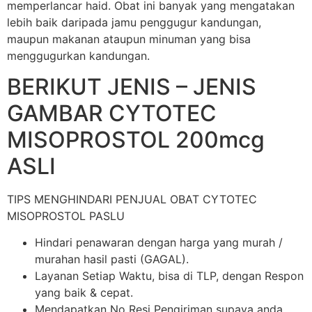
memperlancar haid. Obat ini banyak yang mengatakan
lebih baik daripada jamu penggugur kandungan,
maupun makanan ataupun minuman yang bisa
menggugurkan kandungan.
BERIKUT JENIS – JENIS
GAMBAR CYTOTEC
MISOPROSTOL 200mcg
ASLI
TIPS MENGHINDARI PENJUAL OBAT CYTOTEC
MISOPROSTOL PASLU
Hindari penawaran dengan harga yang murah /
murahan hasil pasti (GAGAL).
Layanan Setiap Waktu, bisa di TLP, dengan Respon
yang baik & cepat.
Mendapatkan No Resi Pengiriman supaya anda