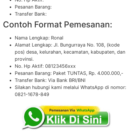
Pesanan Barang:
Transfer Bank:
Contoh Format Pemesanan:
Nama Lengkap: Ronal
Alamat Lengkap: Jl. Bungurraya No. 108, (kode
pos) desa, kelurahan, kecamatan, kabupaten, dan
provinsi.
No. Hp Aktif: 08123456xxx
Pesanan Barang: Paket TUNTAS, Rp. 4.000.000,-
Transfer Bank: Via Bank BRI/BNI
Silakan hubungi kami melalui WhatsApp di nomor:
0821-1678-849