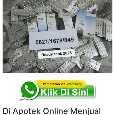
Di Apotek Online Menjual