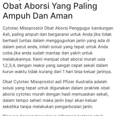
Obat Aborsi Yang Paling
Ampuh Dan Aman
Cytotec Misoprostol Obat Aborsi Penggugur kandungan
Asli, paling ampuh dan bergaransi untuk Anda jika tidak
berhasil tuntas dalam menggugurkan janin yang ada di
dalam perut anda, inilah solusi yang tepat untuk Anda
coba jika anda sudah mantap dan yakin untuk
melakukannya. Kami menjual obat aborsi murah usia
1,2,3,4, dengan reaksi yang sangat cepat sekali dalam
kurun waktu tidak kurang dari 1 hari bisa keluar janinya.
Obat Cytotec Misoprostol asli Pfizer Australia adalah
solusi yang tepat untuk digunakan dalam praktek obat
aborsi cytotec murah dengan hasil memuaskan sekali,
dalam tempo sehari maka janin bayi akan keluar
seketika tanpa melakukan pengarbosian janin.