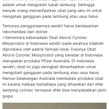
adalah untuk mengobati tukak lambung. Sehingga
banyak orang memanfaatkan obat yang satu ini untuk
mengatasi gangguan pada lambung atau usus halus.
Tentunya penggunaannya sendiri harus berdasarkan
rekomendasi dari dokter.
>Sementara keberadaan Obat Aborsi Cytotec
Misoprostol di Indonesia sendiri pada awalnya tidaklah
diproduksi oleh pabrik farmasi lokal. Dulunya Obat
Aborsi Cytotec Misoprostol yang beredar di Indonesia
merupakan produksi Pfizer Australia. Di Indonesia
sendiri, obat ini juga seringkali dimanfaatkan untuk
mengobati gangguan pada lambung atau usus halus.
Namun belakangan Australia membatasi produksi obat
ini karena indikasi berbahaya yang dihasilkan dari efek
samping cytotec termasuk efek bisa menyebabkan janin
gugur.