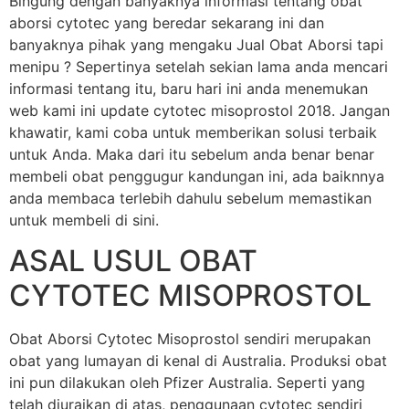
Bingung dengan banyaknya informasi tentang obat
aborsi cytotec yang beredar sekarang ini dan
banyaknya pihak yang mengaku Jual Obat Aborsi tapi
menipu ? Sepertinya setelah sekian lama anda mencari
informasi tentang itu, baru hari ini anda menemukan
web kami ini update cytotec misoprostol 2018. Jangan
khawatir, kami coba untuk memberikan solusi terbaik
untuk Anda. Maka dari itu sebelum anda benar benar
membeli obat penggugur kandungan ini, ada baiknnya
anda membaca terlebih dahulu sebelum memastikan
untuk membeli di sini.
ASAL USUL OBAT
CYTOTEC MISOPROSTOL
Obat Aborsi Cytotec Misoprostol sendiri merupakan
obat yang lumayan di kenal di Australia. Produksi obat
ini pun dilakukan oleh Pfizer Australia. Seperti yang
telah diuraikan di atas, penggunaan cytotec sendiri