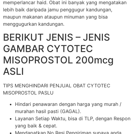
memperlancar haid. Obat ini banyak yang mengatakan
lebih baik daripada jamu penggugur kandungan,
maupun makanan ataupun minuman yang bisa
menggugurkan kandungan.
BERIKUT JENIS – JENIS
GAMBAR CYTOTEC
MISOPROSTOL 200mcg
ASLI
TIPS MENGHINDARI PENJUAL OBAT CYTOTEC
MISOPROSTOL PASLU
Hindari penawaran dengan harga yang murah /
murahan hasil pasti (GAGAL).
Layanan Setiap Waktu, bisa di TLP, dengan Respon
yang baik & cepat.
Mendapatkan No Resi Pengiriman supaya anda