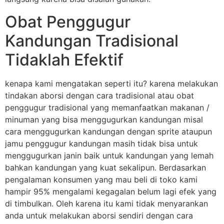
Obat Penggugur
Kandungan Tradisional
Tidaklah Efektif
kenapa kami mengatakan seperti itu? karena melakukan
tindakan aborsi dengan cara tradisional atau obat
penggugur tradisional yang memanfaatkan makanan /
minuman yang bisa menggugurkan kandungan misal
cara menggugurkan kandungan dengan sprite ataupun
jamu penggugur kandungan masih tidak bisa untuk
menggugurkan janin baik untuk kandungan yang lemah
bahkan kandungan yang kuat sekalipun. Berdasarkan
pengalaman konsumen yang mau beli di toko kami
hampir 95% mengalami kegagalan belum lagi efek yang
di timbulkan. Oleh karena itu kami tidak menyarankan
anda untuk melakukan aborsi sendiri dengan cara