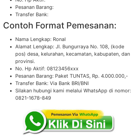
Pesanan Barang:
Transfer Bank:
Contoh Format Pemesanan:
Nama Lengkap: Ronal
Alamat Lengkap: Jl. Bungurraya No. 108, (kode
pos) desa, kelurahan, kecamatan, kabupaten, dan
provinsi.
No. Hp Aktif: 08123456xxx
Pesanan Barang: Paket TUNTAS, Rp. 4.000.000,-
Transfer Bank: Via Bank BRI/BNI
Silakan hubungi kami melalui WhatsApp di nomor:
0821-1678-849