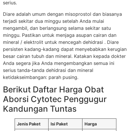
serius.
Diare adalah umum dengan misoprostol dan biasanya
terjadi sekitar dua minggu setelah Anda mulai
mengambil, dan berlangsung selama sekitar satu
minggu. Pastikan untuk menjaga asupan cairan dan
mineral / elektrolit untuk mencegah dehidrasi . Diare
persisten kadang-kadang dapat menyebabkan kerugian
besar cairan tubuh dan mineral. Katakan kepada dokter
Anda segera jika Anda mengembangkan semua ini
serius tanda-tanda dehidrasi dan mineral
ketidakseimbangan: parah pusing.
Berikut Daftar Harga Obat
Aborsi Cytotec Penggugur
Kandungan Tuntas
Jenis Paket
Isi Paket
Harga