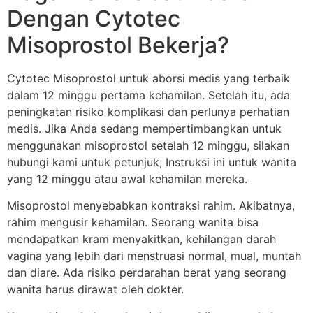
Dengan Cytotec
Misoprostol Bekerja?
Cytotec Misoprostol untuk aborsi medis yang terbaik
dalam 12 minggu pertama kehamilan. Setelah itu, ada
peningkatan risiko komplikasi dan perlunya perhatian
medis. Jika Anda sedang mempertimbangkan untuk
menggunakan misoprostol setelah 12 minggu, silakan
hubungi kami untuk petunjuk; Instruksi ini untuk wanita
yang 12 minggu atau awal kehamilan mereka.
Misoprostol menyebabkan kontraksi rahim. Akibatnya,
rahim mengusir kehamilan. Seorang wanita bisa
mendapatkan kram menyakitkan, kehilangan darah
vagina yang lebih dari menstruasi normal, mual, muntah
dan diare. Ada risiko perdarahan berat yang seorang
wanita harus dirawat oleh dokter.