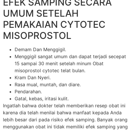
EFEK SAMPING SECARA
UMUM SETELAH
PEMAKAIAN CYTOTEC
MISOPROSTOL
Demam Dan Menggigil.
Menggigil sangat umum dan dapat terjadi secepat
15 sampai 30 menit setelah minum Obat
misoprostol cytotec telat bulan.
Kram Dan Nyeri.
Rasa mual, muntah, dan diare.
Pendarahan.
Gatal, kebas, iritasi kulit.
Ingatlah bahwa dokter telah memberikan resep obat ini
karena dia telah menilai bahwa manfaat kepada Anda
lebih besar dari pada risiko efek samping. Banyak orang
menggunakan obat ini tidak memiliki efek samping yang