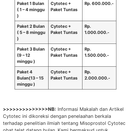
Paket 1 Bulan
Cytotec +
Rp. 600.000.-
( 1 – 4 minggu
Paket Tuntas
)
Paket 2 Bulan
Cytotec +
Rp.
( 5 – 8 minggu
Paket Tuntas
1.000.000.-
)
Paket 3 Bulan
Cytotec +
Rp.
(9 – 12
Paket Tuntas
1.500.000.-
minggu )
Paket 4
Cytotec +
Rp.
Bulan(13 – 15
Paket Tuntas
2.000.000.-
minggu )
>>>>>>>>>>>>>>NB:
Informasi Makalah dan Artikel
Cytotec ini dikoreksi dengan penelaahan berkala
terhadap penelitian ilmiah tentang Misoprostol Cytotec
obat telat datang bulan. Kami bermaksud untuk