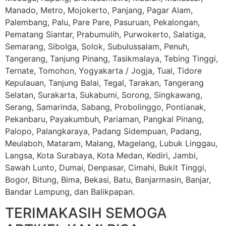
Manado, Metro, Mojokerto, Panjang, Pagar Alam,
Palembang, Palu, Pare Pare, Pasuruan, Pekalongan,
Pematang Siantar, Prabumulih, Purwokerto, Salatiga,
Semarang, Sibolga, Solok, Subulussalam, Penuh,
Tangerang, Tanjung Pinang, Tasikmalaya, Tebing Tinggi,
Ternate, Tomohon, Yogyakarta / Jogja, Tual, Tidore
Kepulauan, Tanjung Balai, Tegal, Tarakan, Tangerang
Selatan, Surakarta, Sukabumi, Sorong, Singkawang,
Serang, Samarinda, Sabang, Probolinggo, Pontianak,
Pekanbaru, Payakumbuh, Pariaman, Pangkal Pinang,
Palopo, Palangkaraya, Padang Sidempuan, Padang,
Meulaboh, Mataram, Malang, Magelang, Lubuk Linggau,
Langsa, Kota Surabaya, Kota Medan, Kediri, Jambi,
Sawah Lunto, Dumai, Denpasar, Cimahi, Bukit Tinggi,
Bogor, Bitung, Bima, Bekasi, Batu, Banjarmasin, Banjar,
Bandar Lampung, dan Balikpapan.
TERIMAKASIH SEMOGA