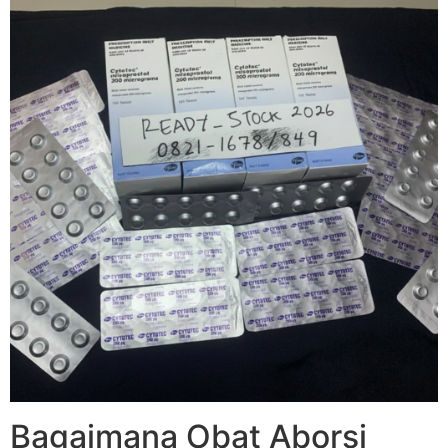
Bagaimana Obat Aborsi