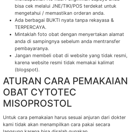
bisa cek melalui JNE/TIKI/POS terdekat untuk
mengetahui / memastikan orderan anda.
Ada berbagai BUKTI nyata tanpa rekayasa &
TERPERCAYA.
Mintaklah foto obat dengan menyertakan alamat
anda di sampingnya sebelum anda mentransfer
pembayaranya.
Jangan membeli obat di website yang tidak resmi,
karena website resmi tidak memakai kalimat
(blogspot).
ATURAN CARA PEMAKAIAN
OBAT CYTOTEC
MISOPROSTOL
Untuk cara pemakaian harus sesuai anjuran dari dokter
kami tidak akan menampilkan cara pakai secara
langsung karena bisa disalah gunakan.