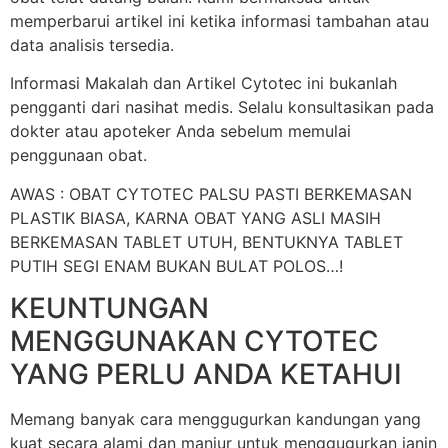
memperbarui artikel ini ketika informasi tambahan atau
data analisis tersedia.
Informasi Makalah dan Artikel Cytotec ini bukanlah
pengganti dari nasihat medis. Selalu konsultasikan pada
dokter atau apoteker Anda sebelum memulai
penggunaan obat.
AWAS : OBAT CYTOTEC PALSU PASTI BERKEMASAN
PLASTIK BIASA, KARNA OBAT YANG ASLI MASIH
BERKEMASAN TABLET UTUH, BENTUKNYA TABLET
PUTIH SEGI ENAM BUKAN BULAT POLOS…!
KEUNTUNGAN
MENGGUNAKAN CYTOTEC
YANG PERLU ANDA KETAHUI
Memang banyak cara menggugurkan kandungan yang
kuat secara alami dan manjur untuk menggugurkan janin