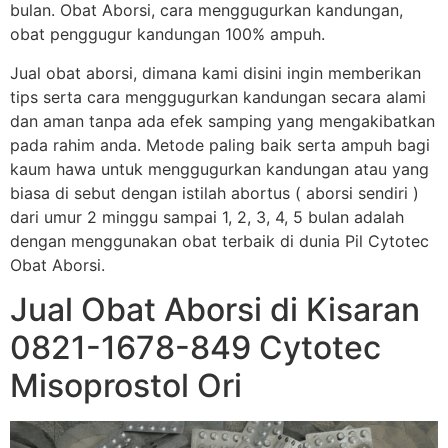
bulan. Obat Aborsi, cara menggugurkan kandungan,
obat penggugur kandungan 100% ampuh.
Jual obat aborsi, dimana kami disini ingin memberikan
tips serta cara menggugurkan kandungan secara alami
dan aman tanpa ada efek samping yang mengakibatkan
pada rahim anda. Metode paling baik serta ampuh bagi
kaum hawa untuk menggugurkan kandungan atau yang
biasa di sebut dengan istilah abortus ( aborsi sendiri )
dari umur 2 minggu sampai 1, 2, 3, 4, 5 bulan adalah
dengan menggunakan obat terbaik di dunia Pil Cytotec
Obat Aborsi.
Jual Obat Aborsi di Kisaran
0821-1678-849 Cytotec
Misoprostol Ori