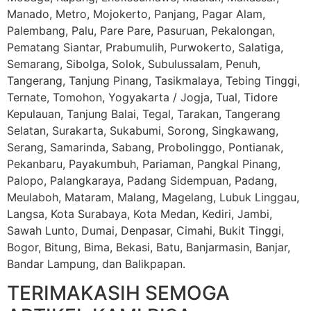
Manado, Metro, Mojokerto, Panjang, Pagar Alam,
Palembang, Palu, Pare Pare, Pasuruan, Pekalongan,
Pematang Siantar, Prabumulih, Purwokerto, Salatiga,
Semarang, Sibolga, Solok, Subulussalam, Penuh,
Tangerang, Tanjung Pinang, Tasikmalaya, Tebing Tinggi,
Ternate, Tomohon, Yogyakarta / Jogja, Tual, Tidore
Kepulauan, Tanjung Balai, Tegal, Tarakan, Tangerang
Selatan, Surakarta, Sukabumi, Sorong, Singkawang,
Serang, Samarinda, Sabang, Probolinggo, Pontianak,
Pekanbaru, Payakumbuh, Pariaman, Pangkal Pinang,
Palopo, Palangkaraya, Padang Sidempuan, Padang,
Meulaboh, Mataram, Malang, Magelang, Lubuk Linggau,
Langsa, Kota Surabaya, Kota Medan, Kediri, Jambi,
Sawah Lunto, Dumai, Denpasar, Cimahi, Bukit Tinggi,
Bogor, Bitung, Bima, Bekasi, Batu, Banjarmasin, Banjar,
Bandar Lampung, dan Balikpapan.
TERIMAKASIH SEMOGA