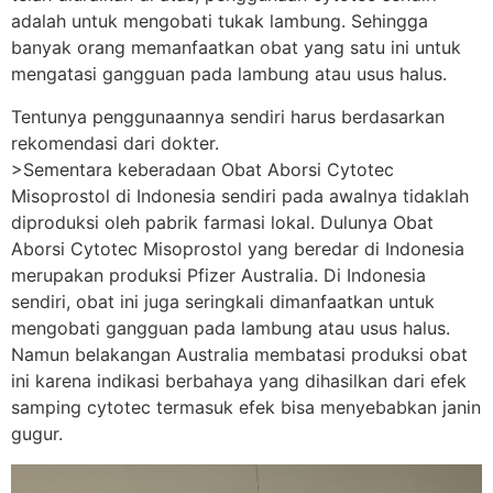
adalah untuk mengobati tukak lambung. Sehingga
banyak orang memanfaatkan obat yang satu ini untuk
mengatasi gangguan pada lambung atau usus halus.
Tentunya penggunaannya sendiri harus berdasarkan
rekomendasi dari dokter.
>Sementara keberadaan Obat Aborsi Cytotec
Misoprostol di Indonesia sendiri pada awalnya tidaklah
diproduksi oleh pabrik farmasi lokal. Dulunya Obat
Aborsi Cytotec Misoprostol yang beredar di Indonesia
merupakan produksi Pfizer Australia. Di Indonesia
sendiri, obat ini juga seringkali dimanfaatkan untuk
mengobati gangguan pada lambung atau usus halus.
Namun belakangan Australia membatasi produksi obat
ini karena indikasi berbahaya yang dihasilkan dari efek
samping cytotec termasuk efek bisa menyebabkan janin
gugur.