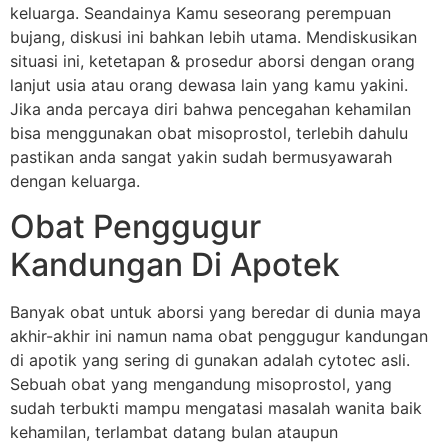
keluarga. Seandainya Kamu seseorang perempuan
bujang, diskusi ini bahkan lebih utama. Mendiskusikan
situasi ini, ketetapan & prosedur aborsi dengan orang
lanjut usia atau orang dewasa lain yang kamu yakini.
Jika anda percaya diri bahwa pencegahan kehamilan
bisa menggunakan obat misoprostol, terlebih dahulu
pastikan anda sangat yakin sudah bermusyawarah
dengan keluarga.
Obat Penggugur
Kandungan Di Apotek
Banyak obat untuk aborsi yang beredar di dunia maya
akhir-akhir ini namun nama obat penggugur kandungan
di apotik yang sering di gunakan adalah cytotec asli.
Sebuah obat yang mengandung misoprostol, yang
sudah terbukti mampu mengatasi masalah wanita baik
kehamilan, terlambat datang bulan ataupun