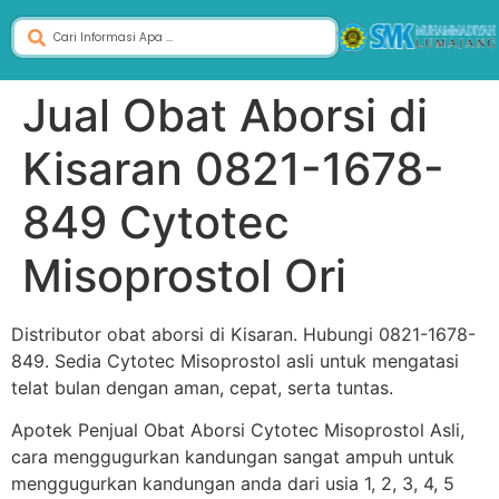
Jual Obat Aborsi di
Kisaran 0821-1678-
849 Cytotec
Misoprostol Ori
Distributor obat aborsi di Kisaran. Hubungi 0821-1678-
849. Sedia Cytotec Misoprostol asli untuk mengatasi
telat bulan dengan aman, cepat, serta tuntas.
Apotek Penjual Obat Aborsi Cytotec Misoprostol Asli,
cara menggugurkan kandungan sangat ampuh untuk
menggugurkan kandungan anda dari usia 1, 2, 3, 4, 5