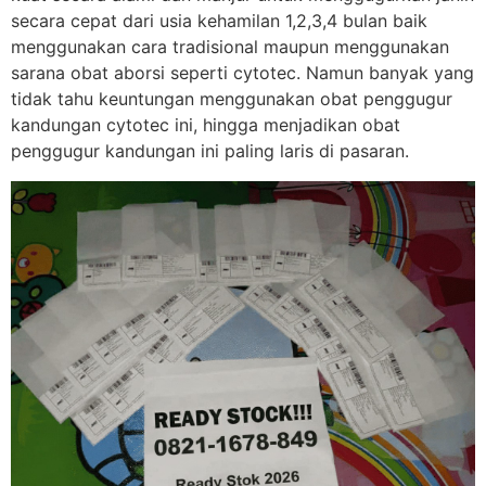
secara cepat dari usia kehamilan 1,2,3,4 bulan baik
menggunakan cara tradisional maupun menggunakan
sarana obat aborsi seperti cytotec. Namun banyak yang
tidak tahu keuntungan menggunakan obat penggugur
kandungan cytotec ini, hingga menjadikan obat
penggugur kandungan ini paling laris di pasaran.