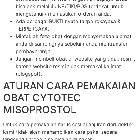
bisa cek melalui JNE/TIKI/POS terdekat untuk
mengetahui / memastikan orderan anda.
Ada berbagai BUKTI nyata tanpa rekayasa &
TERPERCAYA.
Mintaklah foto obat dengan menyertakan alamat
anda di sampingnya sebelum anda mentransfer
pembayaranya.
Jangan membeli obat di website yang tidak resmi,
karena website resmi tidak memakai kalimat
(blogspot).
ATURAN CARA PEMAKAIAN
OBAT CYTOTEC
MISOPROSTOL
Untuk cara pemakaian harus sesuai anjuran dari dokter
kami tidak akan menampilkan cara pakai secara
langsung karena bisa disalah gunakan.