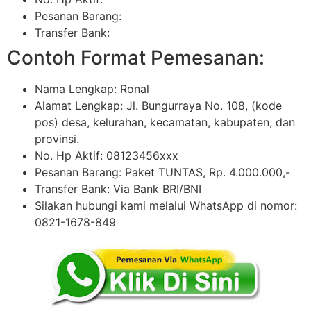
Pesanan Barang:
Transfer Bank:
Contoh Format Pemesanan:
Nama Lengkap: Ronal
Alamat Lengkap: Jl. Bungurraya No. 108, (kode
pos) desa, kelurahan, kecamatan, kabupaten, dan
provinsi.
No. Hp Aktif: 08123456xxx
Pesanan Barang: Paket TUNTAS, Rp. 4.000.000,-
Transfer Bank: Via Bank BRI/BNI
Silakan hubungi kami melalui WhatsApp di nomor:
0821-1678-849