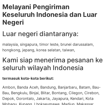
Melayani Pengiriman
Keseluruh Indonesia dan Luar
Negeri
Luar negeri diantaranya:
malaysia, singapura, timor leste, brunei darussalam,
hongkong, jepang, korea selatan, taiwan,
Kami siap menerima pesanan ke
seluruh wilayah Indonesia
termasuk kota-kota berikut:
Ambon, Banda Aceh, Bandung, Banjarbaru, Batam, Bau-
Bau, Bengkulu, Binjai, Blitar, Bontang, Cilegon, Cirebon,
Depok, Gorontalo, Jakarta, Jayapura, Kendari, Kota
Mobagu, Kupang, Lhokseumawe, Madiun, Makassar,