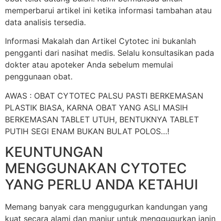
memperbarui artikel ini ketika informasi tambahan atau
data analisis tersedia.
Informasi Makalah dan Artikel Cytotec ini bukanlah
pengganti dari nasihat medis. Selalu konsultasikan pada
dokter atau apoteker Anda sebelum memulai
penggunaan obat.
AWAS : OBAT CYTOTEC PALSU PASTI BERKEMASAN
PLASTIK BIASA, KARNA OBAT YANG ASLI MASIH
BERKEMASAN TABLET UTUH, BENTUKNYA TABLET
PUTIH SEGI ENAM BUKAN BULAT POLOS…!
KEUNTUNGAN
MENGGUNAKAN CYTOTEC
YANG PERLU ANDA KETAHUI
Memang banyak cara menggugurkan kandungan yang
kuat secara alami dan manjur untuk menggugurkan janin