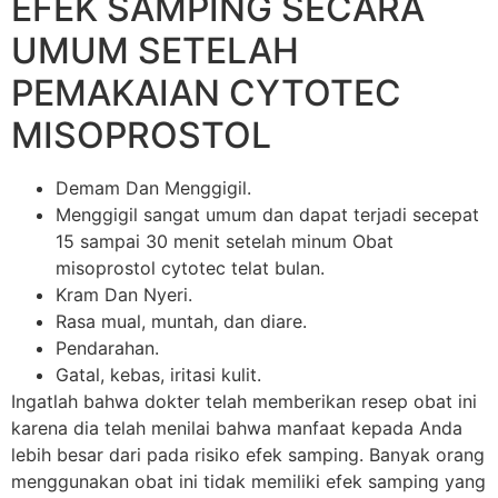
EFEK SAMPING SECARA
UMUM SETELAH
PEMAKAIAN CYTOTEC
MISOPROSTOL
Demam Dan Menggigil.
Menggigil sangat umum dan dapat terjadi secepat
15 sampai 30 menit setelah minum Obat
misoprostol cytotec telat bulan.
Kram Dan Nyeri.
Rasa mual, muntah, dan diare.
Pendarahan.
Gatal, kebas, iritasi kulit.
Ingatlah bahwa dokter telah memberikan resep obat ini
karena dia telah menilai bahwa manfaat kepada Anda
lebih besar dari pada risiko efek samping. Banyak orang
menggunakan obat ini tidak memiliki efek samping yang