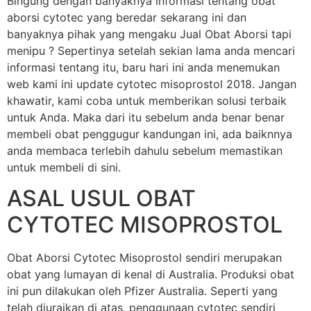
Bingung dengan banyaknya informasi tentang obat
aborsi cytotec yang beredar sekarang ini dan
banyaknya pihak yang mengaku Jual Obat Aborsi tapi
menipu ? Sepertinya setelah sekian lama anda mencari
informasi tentang itu, baru hari ini anda menemukan
web kami ini update cytotec misoprostol 2018. Jangan
khawatir, kami coba untuk memberikan solusi terbaik
untuk Anda. Maka dari itu sebelum anda benar benar
membeli obat penggugur kandungan ini, ada baiknnya
anda membaca terlebih dahulu sebelum memastikan
untuk membeli di sini.
ASAL USUL OBAT
CYTOTEC MISOPROSTOL
Obat Aborsi Cytotec Misoprostol sendiri merupakan
obat yang lumayan di kenal di Australia. Produksi obat
ini pun dilakukan oleh Pfizer Australia. Seperti yang
telah diuraikan di atas, penggunaan cytotec sendiri