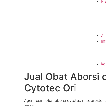
Pro
Ar
In
Ko
Jual Obat Aborsi 
Cytotec Ori
Agen resmi obat aborsi cytotec misoprostol a