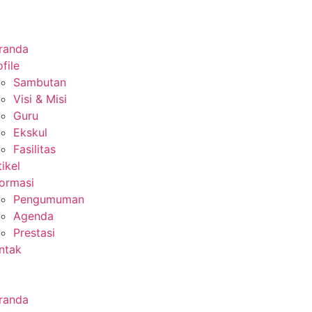
randa
file
Sambutan
Visi & Misi
Guru
Ekskul
Fasilitas
tikel
formasi
Pengumuman
Agenda
Prestasi
ntak
randa