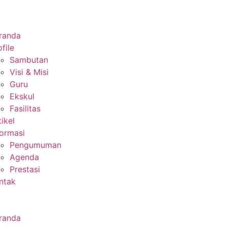
randa
file
Sambutan
Visi & Misi
Guru
Ekskul
Fasilitas
tikel
formasi
Pengumuman
Agenda
Prestasi
ntak
randa