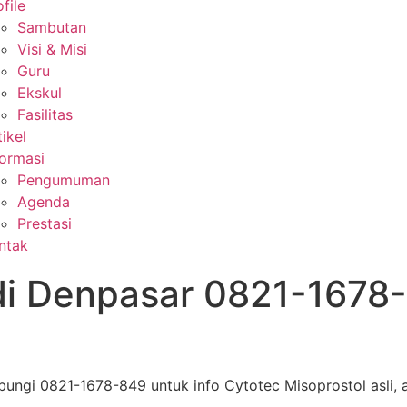
file
Sambutan
Visi & Misi
Guru
Ekskul
Fasilitas
tikel
formasi
Pengumuman
Agenda
Prestasi
ntak
 di Denpasar 0821-1678
bungi 0821-1678-849 untuk info Cytotec Misoprostol asli, 