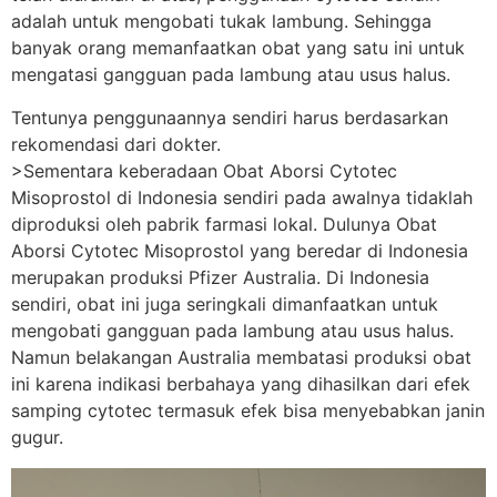
adalah untuk mengobati tukak lambung. Sehingga
banyak orang memanfaatkan obat yang satu ini untuk
mengatasi gangguan pada lambung atau usus halus.
Tentunya penggunaannya sendiri harus berdasarkan
rekomendasi dari dokter.
>Sementara keberadaan Obat Aborsi Cytotec
Misoprostol di Indonesia sendiri pada awalnya tidaklah
diproduksi oleh pabrik farmasi lokal. Dulunya Obat
Aborsi Cytotec Misoprostol yang beredar di Indonesia
merupakan produksi Pfizer Australia. Di Indonesia
sendiri, obat ini juga seringkali dimanfaatkan untuk
mengobati gangguan pada lambung atau usus halus.
Namun belakangan Australia membatasi produksi obat
ini karena indikasi berbahaya yang dihasilkan dari efek
samping cytotec termasuk efek bisa menyebabkan janin
gugur.