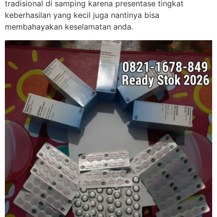
tradisional di samping karena presentase tingkat
keberhasilan yang kecil juga nantinya bisa
membahayakan keselamatan anda.