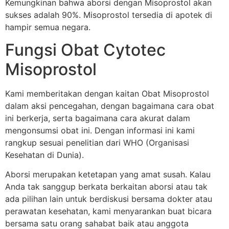
Kemungkinan bahwa aborsi dengan Misoprostol akan
sukses adalah 90%. Misoprostol tersedia di apotek di
hampir semua negara.
Fungsi Obat Cytotec
Misoprostol
Kami memberitakan dengan kaitan Obat Misoprostol
dalam aksi pencegahan, dengan bagaimana cara obat
ini berkerja, serta bagaimana cara akurat dalam
mengonsumsi obat ini. Dengan informasi ini kami
rangkup sesuai penelitian dari WHO (Organisasi
Kesehatan di Dunia).
Aborsi merupakan ketetapan yang amat susah. Kalau
Anda tak sanggup berkata berkaitan aborsi atau tak
ada pilihan lain untuk berdiskusi bersama dokter atau
perawatan kesehatan, kami menyarankan buat bicara
bersama satu orang sahabat baik atau anggota