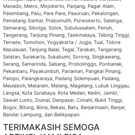
Manado, Metro, Mojokerto, Panjang, Pagar Alam,
Palembang, Palu, Pare Pare, Pasuruan, Pekalongan,
Pematang Siantar, Prabumulih, Purwokerto, Salatiga,
Semarang, Sibolga, Solok, Subulussalam, Penuh,
Tangerang, Tanjung Pinang, Tasikmalaya, Tebing Tinggi,
Ternate, Tomohon, Yogyakarta / Jogja, Tual, Tidore
Kepulauan, Tanjung Balai, Tegal, Tarakan, Tangerang
Selatan, Surakarta, Sukabumi, Sorong, Singkawang,
Serang, Samarinda, Sabang, Probolinggo, Pontianak,
Pekanbaru, Payakumbuh, Pariaman, Pangkal Pinang,
Palopo, Palangkaraya, Padang Sidempuan, Padang,
Meulaboh, Mataram, Malang, Magelang, Lubuk Linggau,
Langsa, Kota Surabaya, Kota Medan, Kediri, Jambi,
Sawah Lunto, Dumai, Denpasar, Cimahi, Bukit Tinggi,
Bogor, Bitung, Bima, Bekasi, Batu, Banjarmasin, Banjar,
Bandar Lampung, dan Balikpapan.
TERIMAKASIH SEMOGA