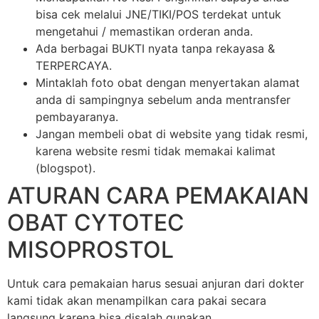
bisa cek melalui JNE/TIKI/POS terdekat untuk
mengetahui / memastikan orderan anda.
Ada berbagai BUKTI nyata tanpa rekayasa &
TERPERCAYA.
Mintaklah foto obat dengan menyertakan alamat
anda di sampingnya sebelum anda mentransfer
pembayaranya.
Jangan membeli obat di website yang tidak resmi,
karena website resmi tidak memakai kalimat
(blogspot).
ATURAN CARA PEMAKAIAN
OBAT CYTOTEC
MISOPROSTOL
Untuk cara pemakaian harus sesuai anjuran dari dokter
kami tidak akan menampilkan cara pakai secara
langsung karena bisa disalah gunakan.