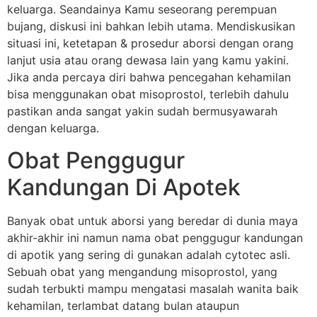
keluarga. Seandainya Kamu seseorang perempuan
bujang, diskusi ini bahkan lebih utama. Mendiskusikan
situasi ini, ketetapan & prosedur aborsi dengan orang
lanjut usia atau orang dewasa lain yang kamu yakini.
Jika anda percaya diri bahwa pencegahan kehamilan
bisa menggunakan obat misoprostol, terlebih dahulu
pastikan anda sangat yakin sudah bermusyawarah
dengan keluarga.
Obat Penggugur
Kandungan Di Apotek
Banyak obat untuk aborsi yang beredar di dunia maya
akhir-akhir ini namun nama obat penggugur kandungan
di apotik yang sering di gunakan adalah cytotec asli.
Sebuah obat yang mengandung misoprostol, yang
sudah terbukti mampu mengatasi masalah wanita baik
kehamilan, terlambat datang bulan ataupun