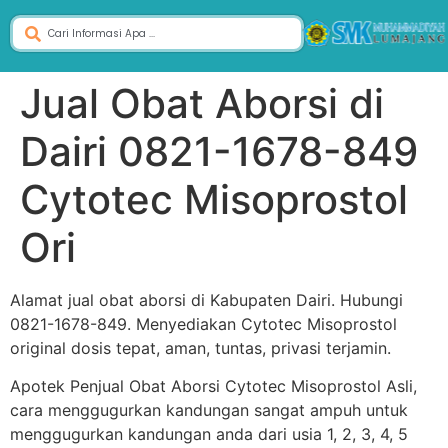
Jual Obat Aborsi di
Dairi 0821-1678-849
Cytotec Misoprostol
Ori
Alamat jual obat aborsi di Kabupaten Dairi. Hubungi
0821-1678-849. Menyediakan Cytotec Misoprostol
original dosis tepat, aman, tuntas, privasi terjamin.
Apotek Penjual Obat Aborsi Cytotec Misoprostol Asli,
cara menggugurkan kandungan sangat ampuh untuk
menggugurkan kandungan anda dari usia 1, 2, 3, 4, 5