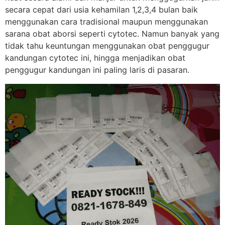
secara cepat dari usia kehamilan 1,2,3,4 bulan baik
menggunakan cara tradisional maupun menggunakan
sarana obat aborsi seperti cytotec. Namun banyak yang
tidak tahu keuntungan menggunakan obat penggugur
kandungan cytotec ini, hingga menjadikan obat
penggugur kandungan ini paling laris di pasaran.