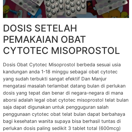
DOSIS SETELAH
PEMAKAIAN OBAT
CYTOTEC MISOPROSTOL
Dosis Obat Cytotec Misoprostol berbeda sesuai usia
kandungan anda 1-18 minggu sebagai obat cytotec
yang sudah terbukti sangat efektif Dan Manjur
mengatasi masalah terlambat datang bulan di perlukan
dosis yang tepat dan benar di negara-negara di mana
aborsi adalah legal obat cytotec misoprostol telat bulan
saja dapat digunakan untuk pengguguran salah
penggunaan cytotec obat telat bulan dapat berbahaya
bagi kesehatan wanita supaya bisa berhasil tuntas di
perlukan dosis paling sedikit 3 tablet total (600mcg)