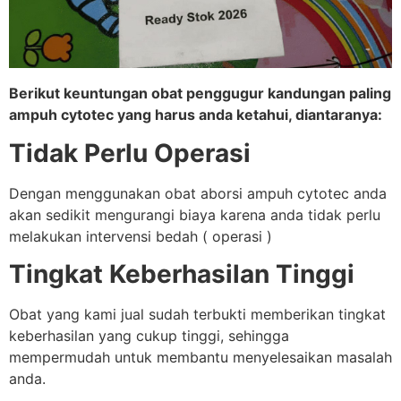
Berikut keuntungan obat penggugur kandungan paling
ampuh cytotec yang harus anda ketahui, diantaranya:
Tidak Perlu Operasi
Dengan menggunakan obat aborsi ampuh cytotec anda
akan sedikit mengurangi biaya karena anda tidak perlu
melakukan intervensi bedah ( operasi )
Tingkat Keberhasilan Tinggi
Obat yang kami jual sudah terbukti memberikan tingkat
keberhasilan yang cukup tinggi, sehingga
mempermudah untuk membantu menyelesaikan masalah
anda.