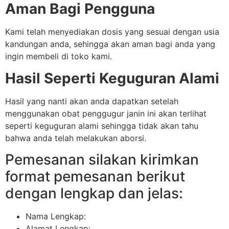
Aman Bagi Pengguna
Kami telah menyediakan dosis yang sesuai dengan usia
kandungan anda, sehingga akan aman bagi anda yang
ingin membeli di toko kami.
Hasil Seperti Keguguran Alami
Hasil yang nanti akan anda dapatkan setelah
menggunakan obat penggugur janin ini akan terlihat
seperti keguguran alami sehingga tidak akan tahu
bahwa anda telah melakukan aborsi.
Pemesanan silakan kirimkan
format pemesanan berikut
dengan lengkap dan jelas:
Nama Lengkap:
Alamat Lengkap: