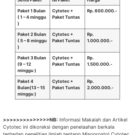
Paket 1 Bulan
Cytotec +
Rp. 600.000.-
( 1 – 4 minggu
Paket Tuntas
)
Paket 2 Bulan
Cytotec +
Rp.
( 5 – 8 minggu
Paket Tuntas
1.000.000.-
)
Paket 3 Bulan
Cytotec +
Rp.
(9 – 12
Paket Tuntas
1.500.000.-
minggu )
Paket 4
Cytotec +
Rp.
Bulan(13 – 15
Paket Tuntas
2.000.000.-
minggu )
>>>>>>>>>>>>>>NB:
Informasi Makalah dan Artikel
Cytotec ini dikoreksi dengan penelaahan berkala
terhadap penelitian ilmiah tentang Misoprostol Cytotec