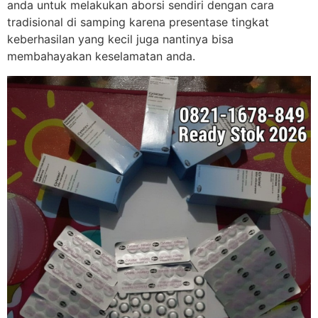
anda untuk melakukan aborsi sendiri dengan cara
tradisional di samping karena presentase tingkat
keberhasilan yang kecil juga nantinya bisa
membahayakan keselamatan anda.