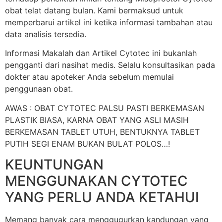
obat telat datang bulan. Kami bermaksud untuk
memperbarui artikel ini ketika informasi tambahan atau
data analisis tersedia.
Informasi Makalah dan Artikel Cytotec ini bukanlah
pengganti dari nasihat medis. Selalu konsultasikan pada
dokter atau apoteker Anda sebelum memulai
penggunaan obat.
AWAS : OBAT CYTOTEC PALSU PASTI BERKEMASAN
PLASTIK BIASA, KARNA OBAT YANG ASLI MASIH
BERKEMASAN TABLET UTUH, BENTUKNYA TABLET
PUTIH SEGI ENAM BUKAN BULAT POLOS…!
KEUNTUNGAN
MENGGUNAKAN CYTOTEC
YANG PERLU ANDA KETAHUI
Memang banyak cara menggugurkan kandungan yang