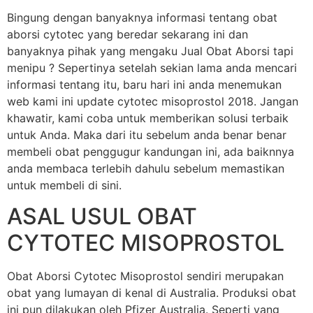
Bingung dengan banyaknya informasi tentang obat
aborsi cytotec yang beredar sekarang ini dan
banyaknya pihak yang mengaku Jual Obat Aborsi tapi
menipu ? Sepertinya setelah sekian lama anda mencari
informasi tentang itu, baru hari ini anda menemukan
web kami ini update cytotec misoprostol 2018. Jangan
khawatir, kami coba untuk memberikan solusi terbaik
untuk Anda. Maka dari itu sebelum anda benar benar
membeli obat penggugur kandungan ini, ada baiknnya
anda membaca terlebih dahulu sebelum memastikan
untuk membeli di sini.
ASAL USUL OBAT
CYTOTEC MISOPROSTOL
Obat Aborsi Cytotec Misoprostol sendiri merupakan
obat yang lumayan di kenal di Australia. Produksi obat
ini pun dilakukan oleh Pfizer Australia. Seperti yang