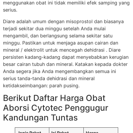
menggunakan obat ini tidak memiliki efek samping yang
serius.
Diare adalah umum dengan misoprostol dan biasanya
terjadi sekitar dua minggu setelah Anda mulai
mengambil, dan berlangsung selama sekitar satu
minggu. Pastikan untuk menjaga asupan cairan dan
mineral / elektrolit untuk mencegah dehidrasi . Diare
persisten kadang-kadang dapat menyebabkan kerugian
besar cairan tubuh dan mineral. Katakan kepada dokter
Anda segera jika Anda mengembangkan semua ini
serius tanda-tanda dehidrasi dan mineral
ketidakseimbangan: parah pusing.
Berikut Daftar Harga Obat
Aborsi Cytotec Penggugur
Kandungan Tuntas
Jenis Paket
Isi Paket
Harga