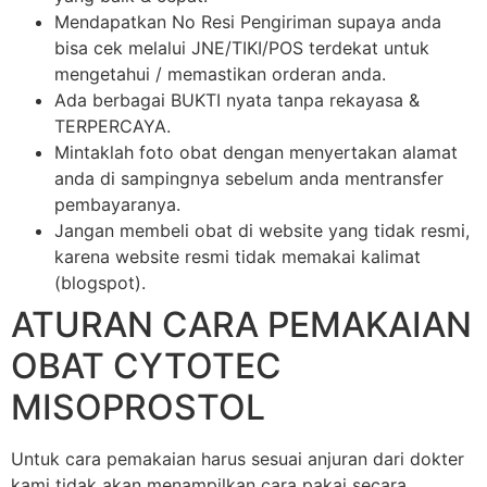
Mendapatkan No Resi Pengiriman supaya anda
bisa cek melalui JNE/TIKI/POS terdekat untuk
mengetahui / memastikan orderan anda.
Ada berbagai BUKTI nyata tanpa rekayasa &
TERPERCAYA.
Mintaklah foto obat dengan menyertakan alamat
anda di sampingnya sebelum anda mentransfer
pembayaranya.
Jangan membeli obat di website yang tidak resmi,
karena website resmi tidak memakai kalimat
(blogspot).
ATURAN CARA PEMAKAIAN
OBAT CYTOTEC
MISOPROSTOL
Untuk cara pemakaian harus sesuai anjuran dari dokter
kami tidak akan menampilkan cara pakai secara