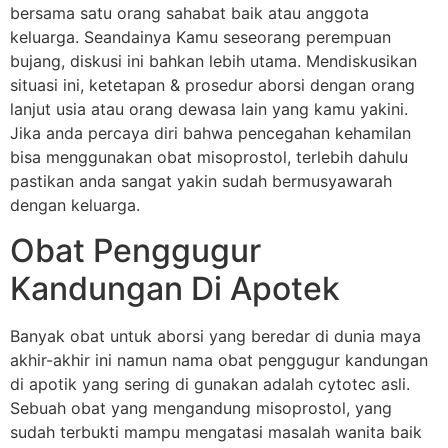
bersama satu orang sahabat baik atau anggota
keluarga. Seandainya Kamu seseorang perempuan
bujang, diskusi ini bahkan lebih utama. Mendiskusikan
situasi ini, ketetapan & prosedur aborsi dengan orang
lanjut usia atau orang dewasa lain yang kamu yakini.
Jika anda percaya diri bahwa pencegahan kehamilan
bisa menggunakan obat misoprostol, terlebih dahulu
pastikan anda sangat yakin sudah bermusyawarah
dengan keluarga.
Obat Penggugur
Kandungan Di Apotek
Banyak obat untuk aborsi yang beredar di dunia maya
akhir-akhir ini namun nama obat penggugur kandungan
di apotik yang sering di gunakan adalah cytotec asli.
Sebuah obat yang mengandung misoprostol, yang
sudah terbukti mampu mengatasi masalah wanita baik