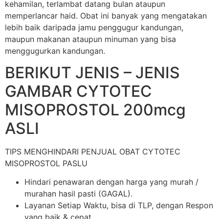
kehamilan, terlambat datang bulan ataupun
memperlancar haid. Obat ini banyak yang mengatakan
lebih baik daripada jamu penggugur kandungan,
maupun makanan ataupun minuman yang bisa
menggugurkan kandungan.
BERIKUT JENIS – JENIS
GAMBAR CYTOTEC
MISOPROSTOL 200mcg
ASLI
TIPS MENGHINDARI PENJUAL OBAT CYTOTEC
MISOPROSTOL PASLU
Hindari penawaran dengan harga yang murah /
murahan hasil pasti (GAGAL).
Layanan Setiap Waktu, bisa di TLP, dengan Respon
yang baik & cepat.