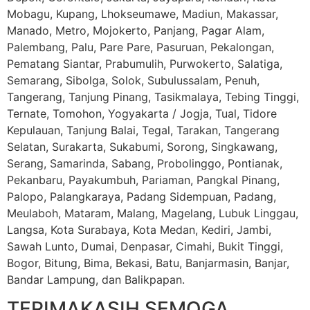
Mobagu, Kupang, Lhokseumawe, Madiun, Makassar,
Manado, Metro, Mojokerto, Panjang, Pagar Alam,
Palembang, Palu, Pare Pare, Pasuruan, Pekalongan,
Pematang Siantar, Prabumulih, Purwokerto, Salatiga,
Semarang, Sibolga, Solok, Subulussalam, Penuh,
Tangerang, Tanjung Pinang, Tasikmalaya, Tebing Tinggi,
Ternate, Tomohon, Yogyakarta / Jogja, Tual, Tidore
Kepulauan, Tanjung Balai, Tegal, Tarakan, Tangerang
Selatan, Surakarta, Sukabumi, Sorong, Singkawang,
Serang, Samarinda, Sabang, Probolinggo, Pontianak,
Pekanbaru, Payakumbuh, Pariaman, Pangkal Pinang,
Palopo, Palangkaraya, Padang Sidempuan, Padang,
Meulaboh, Mataram, Malang, Magelang, Lubuk Linggau,
Langsa, Kota Surabaya, Kota Medan, Kediri, Jambi,
Sawah Lunto, Dumai, Denpasar, Cimahi, Bukit Tinggi,
Bogor, Bitung, Bima, Bekasi, Batu, Banjarmasin, Banjar,
Bandar Lampung, dan Balikpapan.
TERIMAKASIH SEMOGA