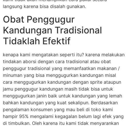
langsung karena bisa disalah gunakan.
Obat Penggugur
Kandungan Tradisional
Tidaklah Efektif
kenapa kami mengatakan seperti itu? karena melakukan
tindakan aborsi dengan cara tradisional atau obat
penggugur tradisional yang memanfaatkan makanan /
minuman yang bisa menggugurkan kandungan misal
cara menggugurkan kandungan dengan sprite ataupun
jamu penggugur kandungan masih tidak bisa untuk
menggugurkan janin baik untuk kandungan yang lemah
bahkan kandungan yang kuat sekalipun. Berdasarkan
pengalaman konsumen yang mau beli di toko kami
hampir 95% mengalami kegagalan belum lagi efek yang
di timbulkan. Oleh karena itu kami tidak menyarankan