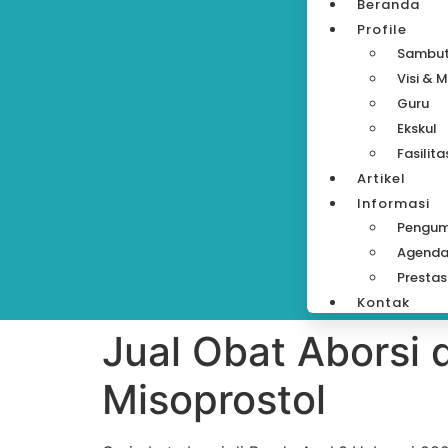
Beranda
Profile
Sambu
Visi & M
Guru
Ekskul
Fasilita
Artikel
Informasi
Pengu
Agend
Prestas
Kontak
Jual Obat Aborsi
Misoprostol