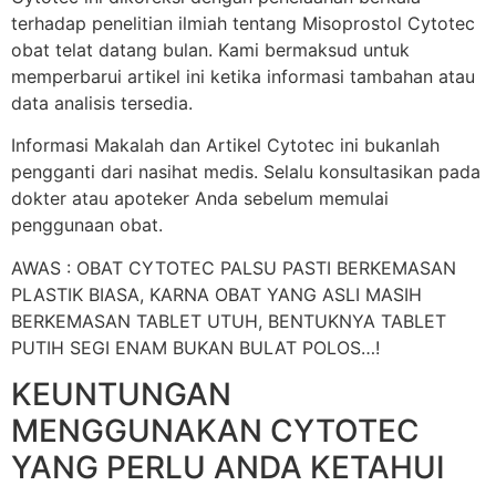
terhadap penelitian ilmiah tentang Misoprostol Cytotec
obat telat datang bulan. Kami bermaksud untuk
memperbarui artikel ini ketika informasi tambahan atau
data analisis tersedia.
Informasi Makalah dan Artikel Cytotec ini bukanlah
pengganti dari nasihat medis. Selalu konsultasikan pada
dokter atau apoteker Anda sebelum memulai
penggunaan obat.
AWAS : OBAT CYTOTEC PALSU PASTI BERKEMASAN
PLASTIK BIASA, KARNA OBAT YANG ASLI MASIH
BERKEMASAN TABLET UTUH, BENTUKNYA TABLET
PUTIH SEGI ENAM BUKAN BULAT POLOS…!
KEUNTUNGAN
MENGGUNAKAN CYTOTEC
YANG PERLU ANDA KETAHUI