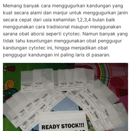
Memang banyak cara menggugurkan kandungan yang
kuat secara alami dan manjur untuk menggugurkan janin
secara cepat dari usia kehamilan 1,2,3,4 bulan baik
menggunakan cara tradisional maupun menggunakan
sarana obat aborsi seperti cytotec. Namun banyak yang
tidak tahu keuntungan menggunakan obat penggugur
kandungan cytotec ini, hingga menjadikan obat
penggugur kandungan ini paling laris di pasaran.