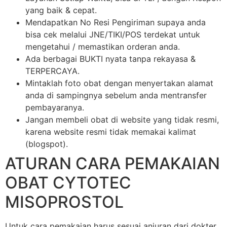
yang baik & cepat.
Mendapatkan No Resi Pengiriman supaya anda
bisa cek melalui JNE/TIKI/POS terdekat untuk
mengetahui / memastikan orderan anda.
Ada berbagai BUKTI nyata tanpa rekayasa &
TERPERCAYA.
Mintaklah foto obat dengan menyertakan alamat
anda di sampingnya sebelum anda mentransfer
pembayaranya.
Jangan membeli obat di website yang tidak resmi,
karena website resmi tidak memakai kalimat
(blogspot).
ATURAN CARA PEMAKAIAN
OBAT CYTOTEC
MISOPROSTOL
Untuk cara pemakaian harus sesuai anjuran dari dokter