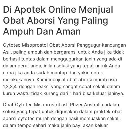
Di Apotek Online Menjual
Obat Aborsi Yang Paling
Ampuh Dan Aman
Cytotec Misoprostol Obat Aborsi Penggugur kandungan
Asli, paling ampuh dan bergaransi untuk Anda jika tidak
berhasil tuntas dalam menggugurkan janin yang ada di
dalam perut anda, inilah solusi yang tepat untuk Anda
coba jika anda sudah mantap dan yakin untuk
melakukannya. Kami menjual obat aborsi murah usia
1,2,3,4, dengan reaksi yang sangat cepat sekali dalam
kurun waktu tidak kurang dari 1 hari bisa keluar janinya.
Obat Cytotec Misoprostol asli Pfizer Australia adalah
solusi yang tepat untuk digunakan dalam praktek obat
aborsi cytotec murah dengan hasil memuaskan sekali,
dalam tempo sehari maka janin bayi akan keluar