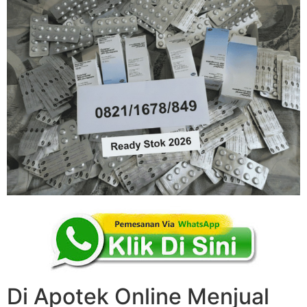
Di Apotek Online Menjual