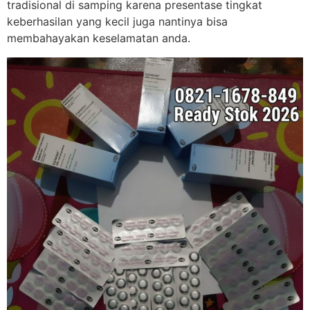
tradisional di samping karena presentase tingkat
keberhasilan yang kecil juga nantinya bisa
membahayakan keselamatan anda.