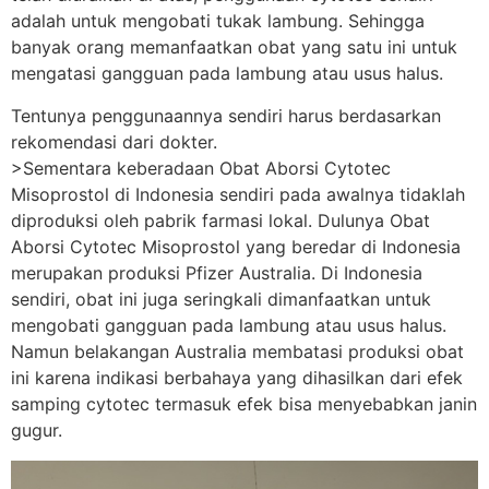
adalah untuk mengobati tukak lambung. Sehingga
banyak orang memanfaatkan obat yang satu ini untuk
mengatasi gangguan pada lambung atau usus halus.
Tentunya penggunaannya sendiri harus berdasarkan
rekomendasi dari dokter.
>Sementara keberadaan Obat Aborsi Cytotec
Misoprostol di Indonesia sendiri pada awalnya tidaklah
diproduksi oleh pabrik farmasi lokal. Dulunya Obat
Aborsi Cytotec Misoprostol yang beredar di Indonesia
merupakan produksi Pfizer Australia. Di Indonesia
sendiri, obat ini juga seringkali dimanfaatkan untuk
mengobati gangguan pada lambung atau usus halus.
Namun belakangan Australia membatasi produksi obat
ini karena indikasi berbahaya yang dihasilkan dari efek
samping cytotec termasuk efek bisa menyebabkan janin
gugur.