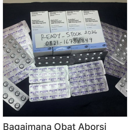
Bagaimana Obat Aborsi