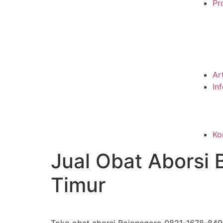
Pro
Ar
In
Ko
Jual Obat Aborsi
Timur