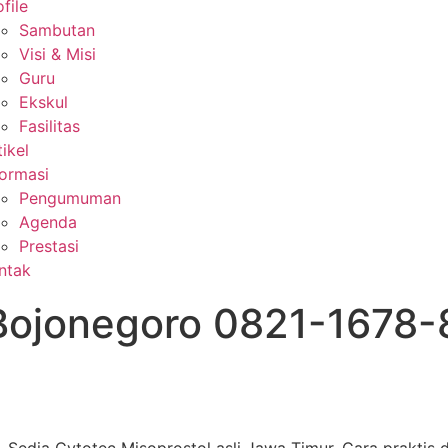
file
Sambutan
Visi & Misi
Guru
Ekskul
Fasilitas
tikel
formasi
Pengumuman
Agenda
Prestasi
ntak
 Bojonegoro 0821-1678