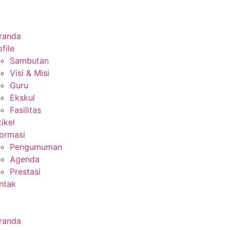
randa
file
Sambutan
Visi & Misi
Guru
Ekskul
Fasilitas
tikel
formasi
Pengumuman
Agenda
Prestasi
ntak
randa