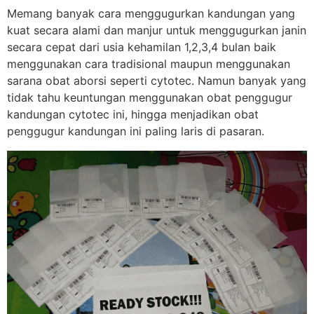
Memang banyak cara menggugurkan kandungan yang
kuat secara alami dan manjur untuk menggugurkan janin
secara cepat dari usia kehamilan 1,2,3,4 bulan baik
menggunakan cara tradisional maupun menggunakan
sarana obat aborsi seperti cytotec. Namun banyak yang
tidak tahu keuntungan menggunakan obat penggugur
kandungan cytotec ini, hingga menjadikan obat
penggugur kandungan ini paling laris di pasaran.