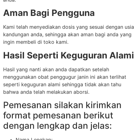
Aman Bagi Pengguna
Kami telah menyediakan dosis yang sesuai dengan usia
kandungan anda, sehingga akan aman bagi anda yang
ingin membeli di toko kami.
Hasil Seperti Keguguran Alami
Hasil yang nanti akan anda dapatkan setelah
menggunakan obat penggugur janin ini akan terlihat
seperti keguguran alami sehingga tidak akan tahu
bahwa anda telah melakukan aborsi.
Pemesanan silakan kirimkan
format pemesanan berikut
dengan lengkap dan jelas:
Nama Lengkap: