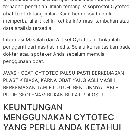
terhadap penelitian ilmiah tentang Misoprostol Cytotec
obat telat datang bulan. Kami bermaksud untuk
memperbarui artikel ini ketika informasi tambahan atau
data analisis tersedia.
Informasi Makalah dan Artikel Cytotec ini bukanlah
pengganti dari nasihat medis. Selalu konsultasikan pada
dokter atau apoteker Anda sebelum memulai
penggunaan obat.
AWAS : OBAT CYTOTEC PALSU PASTI BERKEMASAN
PLASTIK BIASA, KARNA OBAT YANG ASLI MASIH
BERKEMASAN TABLET UTUH, BENTUKNYA TABLET
PUTIH SEGI ENAM BUKAN BULAT POLOS…!
KEUNTUNGAN
MENGGUNAKAN CYTOTEC
YANG PERLU ANDA KETAHUI