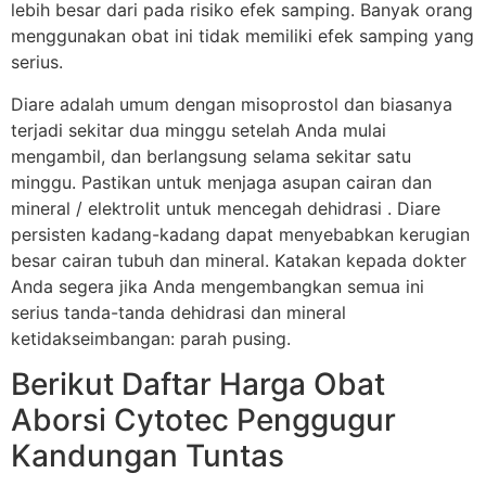
lebih besar dari pada risiko efek samping. Banyak orang
menggunakan obat ini tidak memiliki efek samping yang
serius.
Diare adalah umum dengan misoprostol dan biasanya
terjadi sekitar dua minggu setelah Anda mulai
mengambil, dan berlangsung selama sekitar satu
minggu. Pastikan untuk menjaga asupan cairan dan
mineral / elektrolit untuk mencegah dehidrasi . Diare
persisten kadang-kadang dapat menyebabkan kerugian
besar cairan tubuh dan mineral. Katakan kepada dokter
Anda segera jika Anda mengembangkan semua ini
serius tanda-tanda dehidrasi dan mineral
ketidakseimbangan: parah pusing.
Berikut Daftar Harga Obat
Aborsi Cytotec Penggugur
Kandungan Tuntas