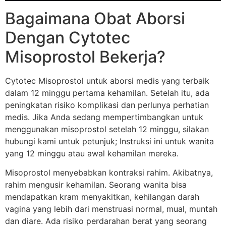
Bagaimana Obat Aborsi
Dengan Cytotec
Misoprostol Bekerja?
Cytotec Misoprostol untuk aborsi medis yang terbaik
dalam 12 minggu pertama kehamilan. Setelah itu, ada
peningkatan risiko komplikasi dan perlunya perhatian
medis. Jika Anda sedang mempertimbangkan untuk
menggunakan misoprostol setelah 12 minggu, silakan
hubungi kami untuk petunjuk; Instruksi ini untuk wanita
yang 12 minggu atau awal kehamilan mereka.
Misoprostol menyebabkan kontraksi rahim. Akibatnya,
rahim mengusir kehamilan. Seorang wanita bisa
mendapatkan kram menyakitkan, kehilangan darah
vagina yang lebih dari menstruasi normal, mual, muntah
dan diare. Ada risiko perdarahan berat yang seorang