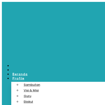
Skip
to
content
Beranda
Profile
Sambutan
Visi & Misi
Guru
Ekskul