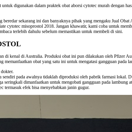
pat untuk digunakan dalam praktek obat aborsi cytotec murah dengan ha
g beredar sekarang ini dan banyaknya pihak yang mengaku Jual Obat Ab
date cytotec misoprostol 2018. Jangan khawatir, kami coba untuk memb
baca terlebih dahulu sebelum memastikan untuk membeli di sini.
OSTOL
i kenal di Australia. Produksi obat ini pun dilakukan oleh Pfizer Aust
ng memanfaatkan obat yang satu ini untuk mengatasi gangguan pada la
dokter.
sendiri pada awalnya tidaklah diproduksi oleh pabrik farmasi lokal. 
 juga seringkali dimanfaatkan untuk mengobati gangguan pada lambung 
tec termasuk efek bisa menyebabkan janin gugur.