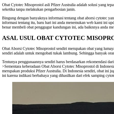
Obat Cytotec Misoprostol asli Pfizer Australia adalah solusi yang te
seketika tanpa melakukan pengarbosian janin.
Bingung dengan banyaknya informasi tentang obat aborsi cytotec yan
informasi tentang itu, baru hari ini anda menemukan web kami ini up
benar membeli obat penggugur kandungan ini, ada baiknnya anda mem
ASAL USUL OBAT CYTOTEC MISOPR
Obat Aborsi Cytotec Misoprostol sendiri merupakan obat yang lumayan d
sendiri adalah untuk mengobati tukak lambung. Sehingga banyak ora
Tentunya penggunaannya sendiri harus berdasarkan rekomendasi dari 
>Sementara keberadaan Obat Aborsi Cytotec Misoprostol di Indonesia 
merupakan produksi Pfizer Australia. Di Indonesia sendiri, obat ini
ini karena indikasi berbahaya yang dihasilkan dari efek samping cyto