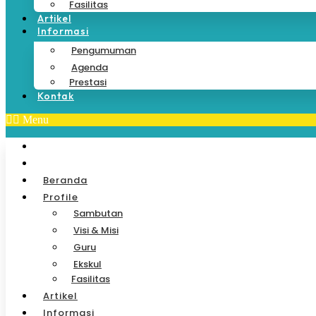
Fasilitas
Artikel
Informasi
Pengumuman
Agenda
Prestasi
Kontak
Menu
Beranda
Profile
Sambutan
Visi & Misi
Guru
Ekskul
Fasilitas
Artikel
Informasi