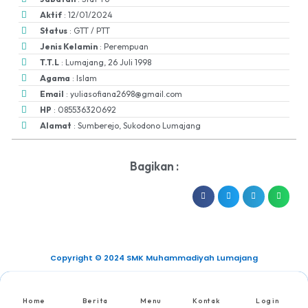
Aktif
: 12/01/2024
Status
: GTT / PTT
Jenis Kelamin
: Perempuan
T.T.L
: Lumajang, 26 Juli 1998
Agama
: Islam
Email
: yuliasofiana2698@gmail.com
HP
: 085536320692
Alamat
: Sumberejo, Sukodono Lumajang
Bagikan :
Copyright © 2024 SMK Muhammadiyah Lumajang
Home
Berita
Menu
Kontak
Login