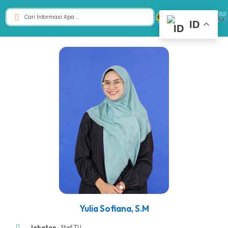
ID
Yulia Sofiana, S.M
Jabatan
: Staf TU