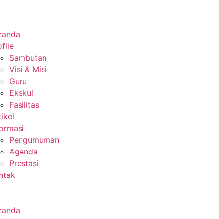
randa
file
Sambutan
Visi & Misi
Guru
Ekskul
Fasilitas
tikel
formasi
Pengumuman
Agenda
Prestasi
ntak
randa