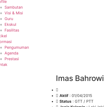
file
Sambutan
Visi & Misi
Guru
Ekskul
Fasilitas
tikel
formasi
Pengumuman
Agenda
Prestasi
ntak
Imas Bahrowi
Aktif
: 01/04/2015
Status
: GTT / PTT