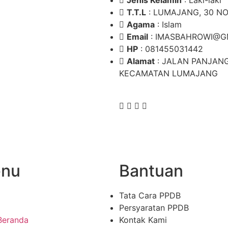
Jenis Kelamin
: Laki-laki
T.T.L
: LUMAJANG, 30 N
Agama
: Islam
Email
: IMASBAHROWI@G
HP
: 081455031442
Alamat
: JALAN PANJANG
KECAMATAN LUMAJANG
nu
Bantuan
Tata Cara PPDB
Persyaratan PPDB
Beranda
Kontak Kami