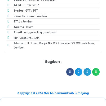
Aktif
: 01/02/2017
Status
: GTT / PTT
Jenis Kelamin
: Laki-laki
T.T.L
: Jember
Agama
: Islam
Email
: anggaraclip@gmail.com
HP
: 085607502214
Alamat
: JL. Imam Bonjol No. 03 Sukoreno GG. 09 Umbulsari,
Jember
Bagikan :
Copyright © 2024 SMK Muhammadiyah Lumajang