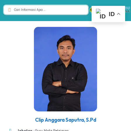
ID
Clip Anggara Saputra, S.Pd
Jabatan
: Guru Mata Pelajaran